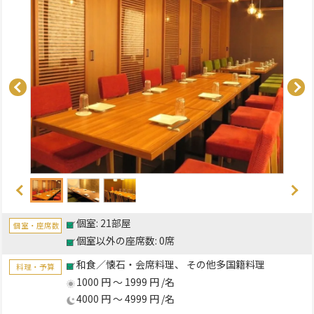
個室: 21部屋
個室・座席数
個室以外の座席数: 0席
和食／懐石・会席料理
その他多国籍料理
料理・予算
1000 円 ～ 1999 円 /名
4000 円 ～ 4999 円 /名