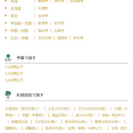
東海
静岡市
浜松市
名古屋市
北海道
札幌市
東北
仙台市
甲信越・北陸
新潟市
金沢市
中国・四国
岡山市
広島市
九州・沖縄
北九州市
福岡市
熊本市
予算で探す
3,000円以下
4,000円以下
5,000円以下
利用目的で探す
お食初め（百日の祝い）
七五三のお祝い
子どもの日のお祝い
入園・入
学祝い
卒園・卒業祝い
誕生日祝い
成人のお祝い
結納・顔合わせ
結婚記念日
父の日のお祝い
母の日のお祝い
敬老の日のお祝い
就職祝い
退職祝い
長寿のお祝い（古希・喜寿・米寿など）
法事（四十