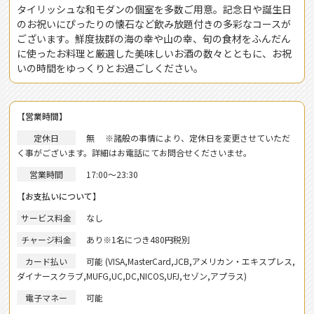
タイリッシュな和モダンの個室を多数ご用意。記念日や誕生日
のお祝いにぴったりの懐石など飲み放題付きの多彩なコースが
ございます。鮮度抜群の海の幸や山の幸、旬の食材をふんだん
に使ったお料理と厳選した美味しいお酒の数々とともに、お祝
いの時間をゆっくりとお過ごしください。
【営業時間】
定休日
無 ※諸般の事情により、定休日を変更させていただ
く事がございます。詳細はお電話にてお問合せくださいませ。
営業時間
17:00～23:30
【お支払いについて】
サービス料金
なし
チャージ料金
あり
※1名につき480円税別
カード払い
可能 (VISA,MasterCard,JCB,アメリカン・エキスプレス,
ダイナースクラブ,MUFG,UC,DC,NICOS,UFJ,セゾン,アプラス)
電子マネー
可能