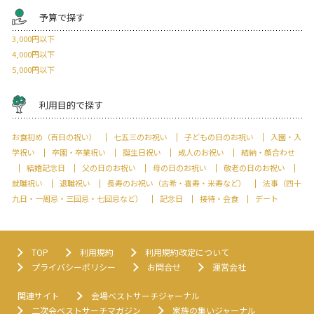
予算で探す
3,000円以下
4,000円以下
5,000円以下
利用目的で探す
お食初め（百日の祝い）
七五三のお祝い
子どもの日のお祝い
入園・入
学祝い
卒園・卒業祝い
誕生日祝い
成人のお祝い
結納・顔合わせ
結婚記念日
父の日のお祝い
母の日のお祝い
敬老の日のお祝い
就職祝い
退職祝い
長寿のお祝い（古希・喜寿・米寿など）
法事（四十
九日・一周忌・三回忌・七回忌など）
記念日
接待・会食
デート
TOP
利用規約
利用規約改定について
プライバシーポリシー
お問合せ
運営会社
関連サイト
会場ベストサーチジャーナル
二次会ベストサーチマガジン
家族の集いジャーナル