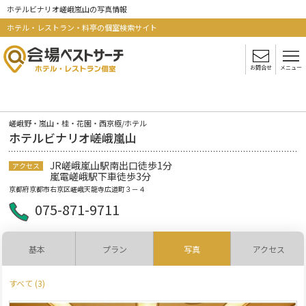
ホテルビナリオ嵯峨嵐山の写真情報
ホテル・レストラン・料亭の個室検索サイト
お問合せ
メニュー
嵯峨野・嵐山・桂・花園・西京極/ホテル
ホテルビナリオ嵯峨嵐山
JR嵯峨嵐山駅南出口徒歩1分
アクセス
嵐電嵯峨駅下車徒歩3分
京都府京都市右京区嵯峨天龍寺広道町３－４
075-871-9711
基本
プラン
写真
アクセス
すべて (3)