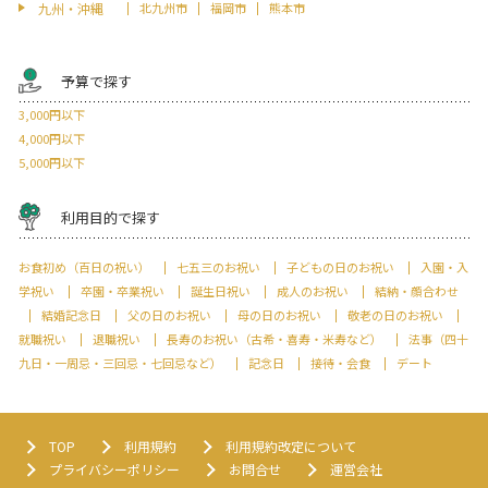
九州・沖縄
北九州市
福岡市
熊本市
予算で探す
3,000円以下
4,000円以下
5,000円以下
利用目的で探す
お食初め（百日の祝い）
七五三のお祝い
子どもの日のお祝い
入園・入
学祝い
卒園・卒業祝い
誕生日祝い
成人のお祝い
結納・顔合わせ
結婚記念日
父の日のお祝い
母の日のお祝い
敬老の日のお祝い
就職祝い
退職祝い
長寿のお祝い（古希・喜寿・米寿など）
法事（四十
九日・一周忌・三回忌・七回忌など）
記念日
接待・会食
デート
TOP
利用規約
利用規約改定について
プライバシーポリシー
お問合せ
運営会社