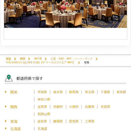
個室
関西
神戸市
三宮・元町・神戸・ハーバーランド
THE MARCUS SQUARE KOBE【ザ マーカススクエア 神戸】
写真
都道府県で探す
関東
茨城県
栃木県
群馬県
埼玉県
千葉県
東京都
神奈川県
関西
滋賀県
京都府
大阪府
兵庫県
奈良県
和歌山県
東海
岐阜県
静岡県
愛知県
三重県
北海道
北海道