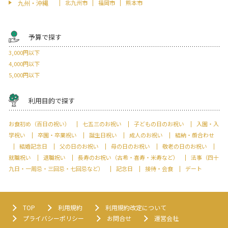
九州・沖縄
北九州市
福岡市
熊本市
予算で探す
3,000円以下
4,000円以下
5,000円以下
利用目的で探す
お食初め（百日の祝い）
七五三のお祝い
子どもの日のお祝い
入園・入
学祝い
卒園・卒業祝い
誕生日祝い
成人のお祝い
結納・顔合わせ
結婚記念日
父の日のお祝い
母の日のお祝い
敬老の日のお祝い
就職祝い
退職祝い
長寿のお祝い（古希・喜寿・米寿など）
法事（四十
九日・一周忌・三回忌・七回忌など）
記念日
接待・会食
デート
TOP
利用規約
利用規約改定について
プライバシーポリシー
お問合せ
運営会社