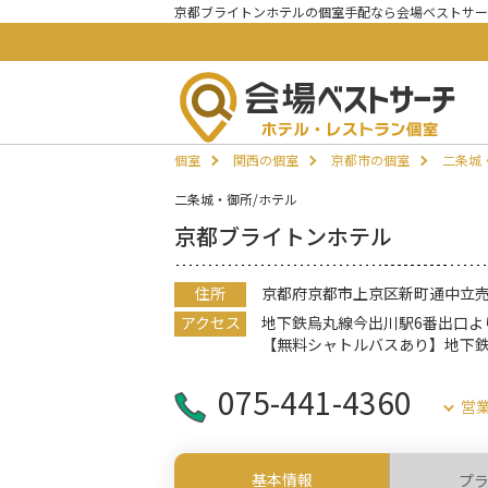
京都ブライトンホテルの個室手配なら会場ベストサー
個室
関西の個室
京都市の個室
二条城
二条城・御所/ホテル
京都ブライトンホテル
住所
京都府京都市上京区新町通中立
アクセス
地下鉄烏丸線今出川駅6番出口よ
【無料シャトルバスあり】地下鉄
075-441-4360
営
基本情報
プ