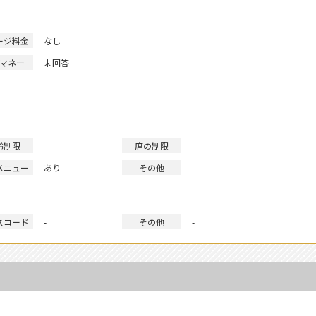
ージ料金
なし
マネー
未回答
齢制限
-
席の制限
-
メニュー
あり
その他
スコード
-
その他
-