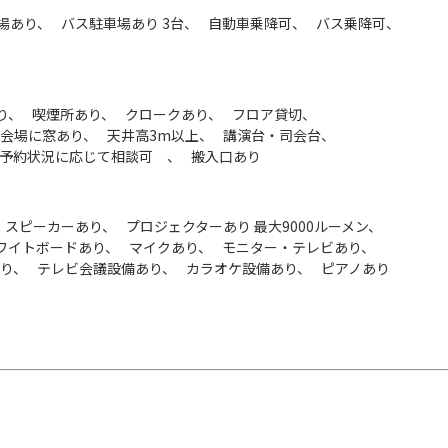
場あり
バス駐車場あり 3台
自動車乗降可
バス乗降可
り
喫煙所あり
クロークあり
フロア貸切
会場に窓あり
天井高3m以上
講演台・司会台
 予約状況に応じて相談可
搬入口あり
・スピーカーあり
プロジェクターあり 最大9000ルーメン
ワイトボードあり
マイクあり
モニター・テレビあり
あり
テレビ会議設備あり
カラオケ設備あり
ピアノあり