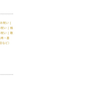
お祝い
お祝い
結
お祝い
敬
古希・喜
忌など）