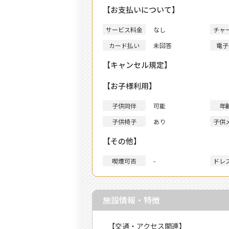
【お支払いについて】
サービス料金
なし
チャ
カード払い
未回答
電子
【キャンセル規定】
【お子様利用】
子供同伴
可能
年
子供椅子
あり
子供
【その他】
喫煙可否
-
ドレ
施設情報・特徴
【交通・アクセス関連】