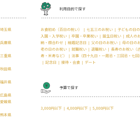
利用目的で探す
埼玉県
お食初め（百日の祝い）
七五三のお祝い
子どもの日の
入園・入学祝い
卒園・卒業祝い
誕生日祝い
成人の
兵庫県
納・顔合わせ
結婚記念日
父の日のお祝い
母の日の
老の日のお祝い
就職祝い
退職祝い
長寿のお祝い（
三重県
寿・米寿など）
法事（四十九日・一周忌・三回忌・七回
記念日
接待・会食
デート
秋田県
福井県
予算で探す
広島県
愛媛県
3,000円以下
4,000円以下
5,000円以下
熊本県