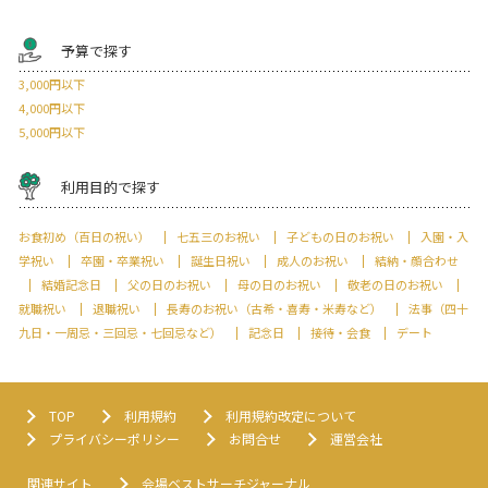
予算で探す
3,000円以下
4,000円以下
5,000円以下
利用目的で探す
お食初め（百日の祝い）
七五三のお祝い
子どもの日のお祝い
入園・入
学祝い
卒園・卒業祝い
誕生日祝い
成人のお祝い
結納・顔合わせ
結婚記念日
父の日のお祝い
母の日のお祝い
敬老の日のお祝い
就職祝い
退職祝い
長寿のお祝い（古希・喜寿・米寿など）
法事（四十
九日・一周忌・三回忌・七回忌など）
記念日
接待・会食
デート
TOP
利用規約
利用規約改定について
プライバシーポリシー
お問合せ
運営会社
関連サイト
会場ベストサーチジャーナル