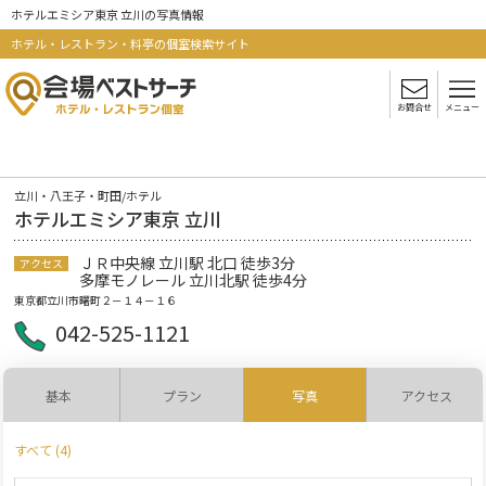
ホテルエミシア東京 立川の写真情報
ホテル・レストラン・料亭の個室検索サイト
お問合せ
メニュー
立川・八王子・町田/ホテル
ホテルエミシア東京 立川
ＪＲ中央線 立川駅 北口 徒歩3分
アクセス
多摩モノレール 立川北駅 徒歩4分
東京都立川市曙町２－１４－１６
042-525-1121
基本
プラン
写真
アクセス
すべて (4)