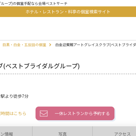
グループ)の個室手配なら会場ベストサーチ
ホテル・レストラン・料亭の個室検索サイト
目黒・白金・五反田の個室
白金迎賓館アートグレイスクラブ(ベストブライダ
(ベストブライダルグループ)
駅より徒歩7分
業時間はこちら
一休レストランから予約する
ラン情報
写真
アクセス