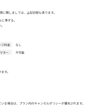
宴席に関しましては、上記日程も承ります。
ルに準ずる。
い。
ージ料金
なし
マネー
不可能
けます。
ている場合は、プラン内のキャンセルポリシーが優先されます。