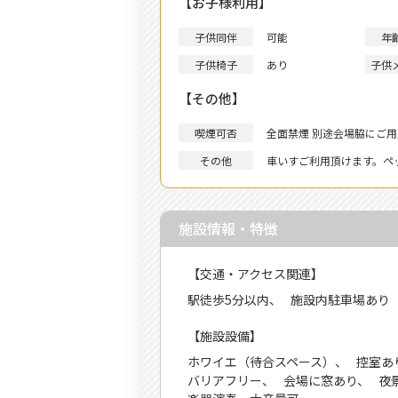
【お子様利用】
子供同伴
可能
年
子供椅子
あり
子供
【その他】
喫煙可否
全面禁煙 別途会場脇にご
その他
車いすご利用頂けます。ペ
施設情報・特徴
【交通・アクセス関連】
駅徒歩5分以内
施設内駐車場あり
【施設設備】
ホワイエ（待合スペース）
控室あ
バリアフリー
会場に窓あり
夜