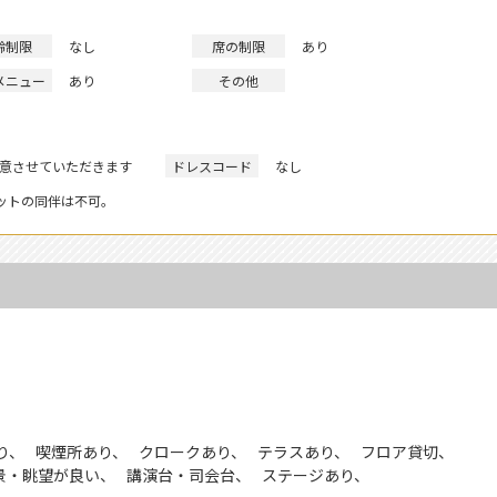
齢制限
なし
席の制限
あり
メニュー
あり
その他
用意させていただきます
ドレスコード
なし
ットの同伴は不可。
り
喫煙所あり
クロークあり
テラスあり
フロア貸切
景・眺望が良い
講演台・司会台
ステージあり