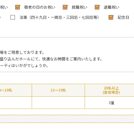
祝い
敬老の日のお祝い
就職祝い
退職祝い
）
法事（四十九日・一周忌・三回忌・七回忌等）
記念日
場をご用意しております。
盛り込んだホールにて、快適なお時間をご案内いたします。
ーティはいかがでしょうか。
20名以上
6～10名
11～19名
(宴会場含)
3室