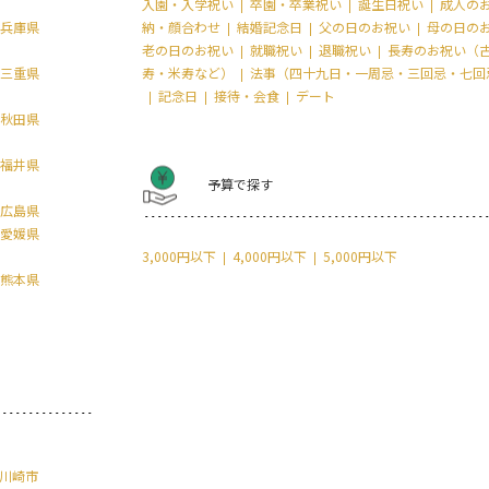
入園・入学祝い
卒園・卒業祝い
誕生日祝い
成人の
兵庫県
納・顔合わせ
結婚記念日
父の日のお祝い
母の日の
老の日のお祝い
就職祝い
退職祝い
長寿のお祝い（
三重県
寿・米寿など）
法事（四十九日・一周忌・三回忌・七回
記念日
接待・会食
デート
秋田県
福井県
予算で探す
広島県
愛媛県
3,000円以下
4,000円以下
5,000円以下
熊本県
川崎市