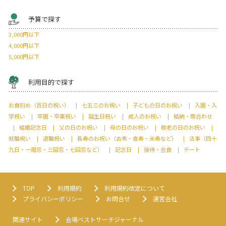
予算で探す
3,000円以下
4,000円以下
5,000円以下
利用目的で探す
お食初め（百日の祝い）
七五三のお祝い
子どもの日のお祝い
入園・入
学祝い
卒園・卒業祝い
誕生日祝い
成人のお祝い
結納・顔合わせ
結婚記念日
父の日のお祝い
母の日のお祝い
敬老の日のお祝い
就職祝い
退職祝い
長寿のお祝い（古希・喜寿・米寿など）
法事（四十
九日・一周忌・三回忌・七回忌など）
記念日
接待・会食
デート
TOP
利用規約
利用規約改定について
プライバシーポリシー
お問合せ
運営会社
関連サイト
会場ベストサーチジャーナル