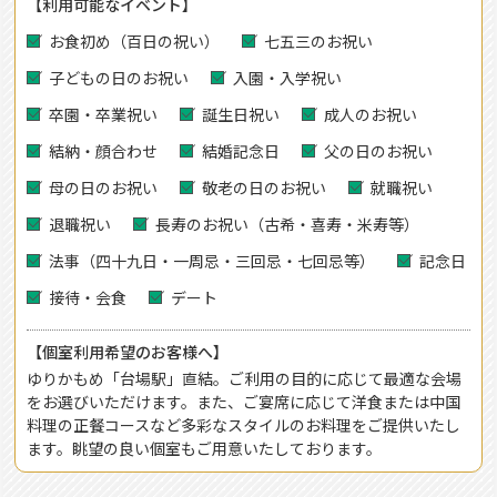
【利用可能なイベント】
お食初め（百日の祝い）
七五三のお祝い
子どもの日のお祝い
入園・入学祝い
卒園・卒業祝い
誕生日祝い
成人のお祝い
結納・顔合わせ
結婚記念日
父の日のお祝い
母の日のお祝い
敬老の日のお祝い
就職祝い
退職祝い
長寿のお祝い（古希・喜寿・米寿等）
法事（四十九日・一周忌・三回忌・七回忌等）
記念日
接待・会食
デート
【個室利用希望のお客様へ】
ゆりかもめ「台場駅」直結。ご利用の目的に応じて最適な会場
をお選びいただけます。また、ご宴席に応じて洋食または中国
料理の正餐コースなど多彩なスタイルのお料理をご提供いたし
ます。眺望の良い個室もご用意いたしております。