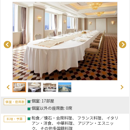
個室: 17部屋
個室・座席数
個室以外の座席数: 0席
和食／懐石・会席料理
フランス料理
イタリ
料理・予算
アン・洋食
中華料理
アジアン・エスニッ
ク
その他多国籍料理