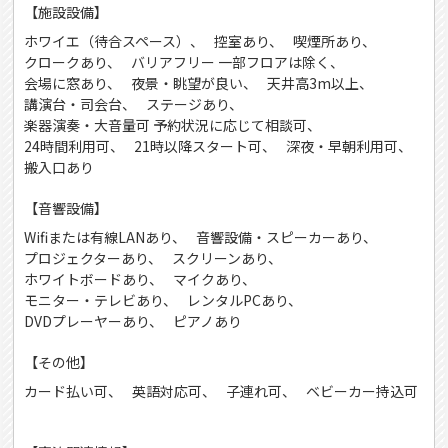
【施設設備】
ホワイエ（待合スペース）
控室あり
喫煙所あり
クロークあり
バリアフリー 一部フロアは除く
会場に窓あり
夜景・眺望が良い
天井高3m以上
講演台・司会台
ステージあり
楽器演奏・大音量可 予約状況に応じて相談可
24時間利用可
21時以降スタート可
深夜・早朝利用可
搬入口あり
【音響設備】
Wifiまたは有線LANあり
音響設備・スピーカーあり
プロジェクターあり
スクリーンあり
ホワイトボードあり
マイクあり
モニター・テレビあり
レンタルPCあり
DVDプレーヤーあり
ピアノあり
【その他】
カード払い可
英語対応可
子連れ可
ベビーカー持込可