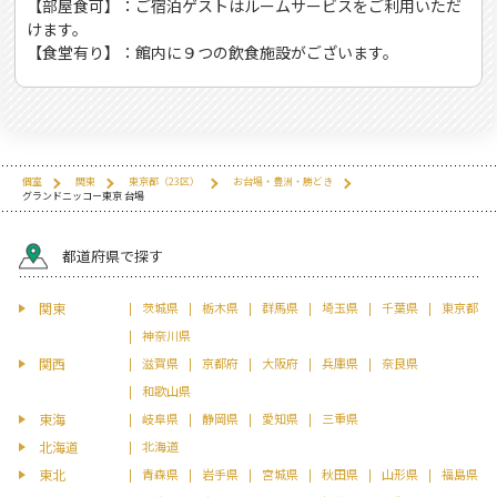
【部屋食可】：ご宿泊ゲストはルームサービスをご利用いただ
けます。
【食堂有り】：館内に９つの飲食施設がございます。
個室
関東
東京都（23区）
お台場・豊洲・勝どき
グランドニッコー東京 台場
都道府県で探す
関東
茨城県
栃木県
群馬県
埼玉県
千葉県
東京都
神奈川県
関西
滋賀県
京都府
大阪府
兵庫県
奈良県
和歌山県
東海
岐阜県
静岡県
愛知県
三重県
北海道
北海道
東北
青森県
岩手県
宮城県
秋田県
山形県
福島県