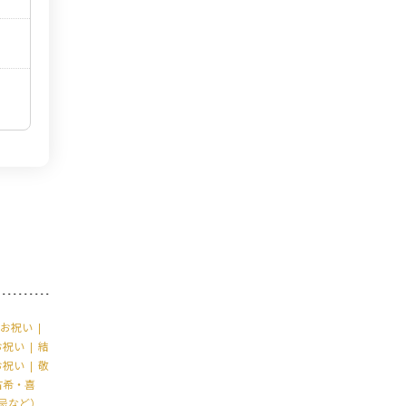
お祝い
お祝い
結
お祝い
敬
古希・喜
忌など）