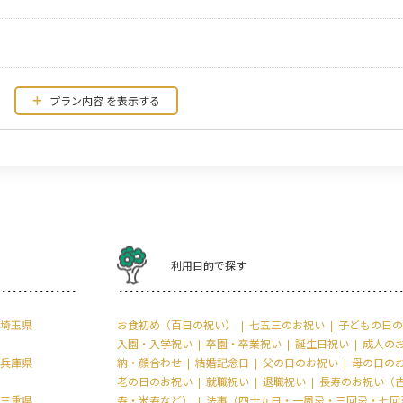
プラン内容
利用目的で探す
埼玉県
お食初め（百日の祝い）
七五三のお祝い
子どもの日の
入園・入学祝い
卒園・卒業祝い
誕生日祝い
成人の
兵庫県
納・顔合わせ
結婚記念日
父の日のお祝い
母の日の
老の日のお祝い
就職祝い
退職祝い
長寿のお祝い（
三重県
寿・米寿など）
法事（四十九日・一周忌・三回忌・七回