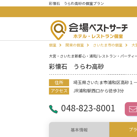
彩懐石 うらわ高砂の個室プラン
個室
関東の個室
さいたま市の個室
大
大宮・さいたま新都心・浦和/レストラン・パーティ
彩懐石 うらわ高砂
住所
埼玉県さいたま市浦和区高砂１
アクセス
JR浦和駅西口から徒歩3分
048-823-8001
プ
基本情報