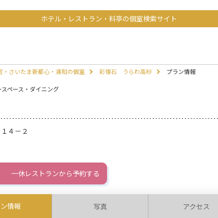
ホテル・レストラン・料亭の個室検索サイト
宮・さいたま新都心・浦和の個室
彩懐石 うらわ高砂
プラン情報
ースペース・ダイニング
－１４－２
一休レストランから予約する
ラン情報
写真
アクセス