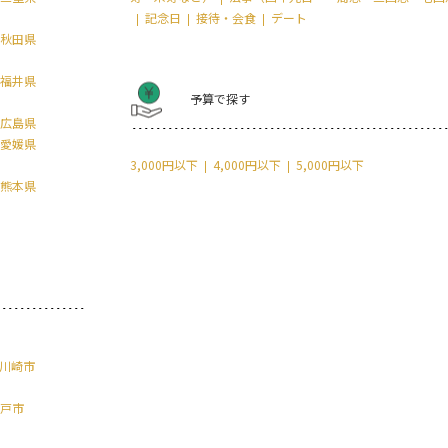
記念日
接待・会食
デート
秋田県
福井県
予算で探す
広島県
愛媛県
3,000円以下
4,000円以下
5,000円以下
熊本県
川崎市
戸市