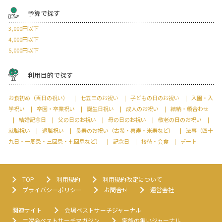
予算で探す
3,000円以下
4,000円以下
5,000円以下
利用目的で探す
お食初め（百日の祝い）
七五三のお祝い
子どもの日のお祝い
入園・入
学祝い
卒園・卒業祝い
誕生日祝い
成人のお祝い
結納・顔合わせ
結婚記念日
父の日のお祝い
母の日のお祝い
敬老の日のお祝い
就職祝い
退職祝い
長寿のお祝い（古希・喜寿・米寿など）
法事（四十
九日・一周忌・三回忌・七回忌など）
記念日
接待・会食
デート
TOP
利用規約
利用規約改定について
プライバシーポリシー
お問合せ
運営会社
関連サイト
会場ベストサーチジャーナル
二次会ベストサーチマガジン
家族の集いジャーナル