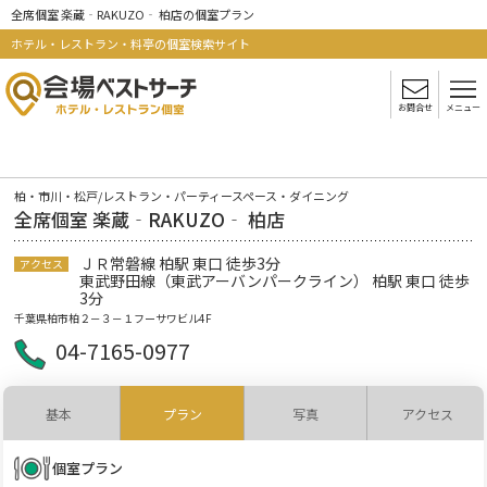
全席個室 楽蔵‐RAKUZO‐ 柏店の個室プラン
ホテル・レストラン・料亭の個室検索サイト
お問合せ
メニュー
柏・市川・松戸/レストラン・パーティースペース・ダイニング
全席個室 楽蔵‐RAKUZO‐ 柏店
ＪＲ常磐線 柏駅 東口 徒歩3分
アクセス
東武野田線（東武アーバンパークライン） 柏駅 東口 徒歩
3分
千葉県柏市柏２－３－１フーサワビル4F
04-7165-0977
基本
プラン
写真
アクセス
個室プラン