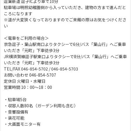
逗葉新道 逗子ICより車で10分
駐車場は明照幼稚園側から入っていただき、建物の方まで進んだと
ころになります
※道が大変狭くなっておりますのでご来館の際はお気をつけくださ
い
＜電車をご利用の場合＞
京急逗子・葉山駅南口よりタクシーで6分/バス「葉山行」へご乗車
いただき「元町」下車徒歩3分
JR横須賀線逗子駅東口よりタクシーで8分/バス「葉山行」へご乗車
いただき「元町」下車徒歩3分
TEL/FAX 046-854-5702 / 046-854-5703
お問い合わせ 046-854-5707
定休日 火曜日・水曜日
営業時間 10：00～18：00
・駐車場5台
・収容人数80名（ガーデン利用も含む）
・音響設備有
・装花可能
・大画面モニター有