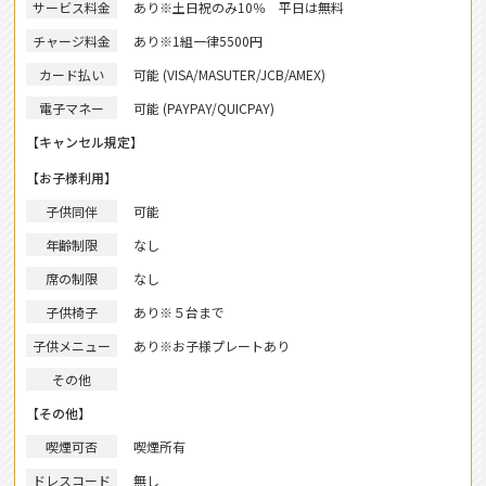
サービス料金
あり
※土日祝のみ10％ 平日は無料
チャージ料金
あり
※1組一律5500円
カード払い
可能 (VISA/MASUTER/JCB/AMEX)
電子マネー
可能 (PAYPAY/QUICPAY)
【キャンセル規定】
【お子様利用】
子供同伴
可能
年齢制限
なし
席の制限
なし
子供椅子
あり
※５台まで
子供メニュー
あり
※お子様プレートあり
その他
【その他】
喫煙可否
喫煙所有
ドレスコード
無し