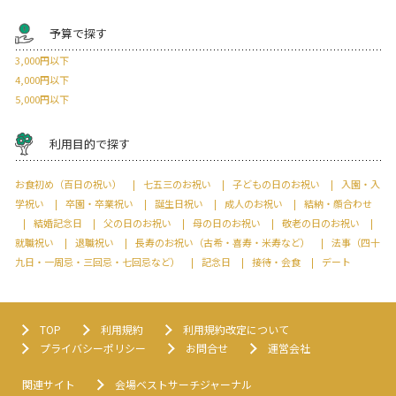
予算で探す
3,000円以下
4,000円以下
5,000円以下
利用目的で探す
お食初め（百日の祝い）
七五三のお祝い
子どもの日のお祝い
入園・入
学祝い
卒園・卒業祝い
誕生日祝い
成人のお祝い
結納・顔合わせ
結婚記念日
父の日のお祝い
母の日のお祝い
敬老の日のお祝い
就職祝い
退職祝い
長寿のお祝い（古希・喜寿・米寿など）
法事（四十
九日・一周忌・三回忌・七回忌など）
記念日
接待・会食
デート
TOP
利用規約
利用規約改定について
プライバシーポリシー
お問合せ
運営会社
関連サイト
会場ベストサーチジャーナル