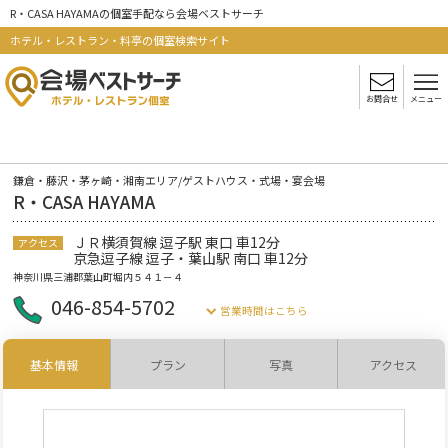
R・CASA HAYAMAの個室手配なら会場ベストサーチ
ホテル・レストラン・料亭の個室検索サイト
お問合せ
メニュー
鎌倉・藤沢・茅ヶ崎・湘南エリア/ゲストハウス・式場・宴会場
R・CASA HAYAMA
ＪＲ横須賀線 逗子駅 東口 車12分
アクセス
京急逗子線 逗子・葉山駅 南口 車12分
神奈川県三浦郡葉山町堀内５４１－４
046-854-5702
営業時間はこちら
基本情報
プラン
写真
アクセス