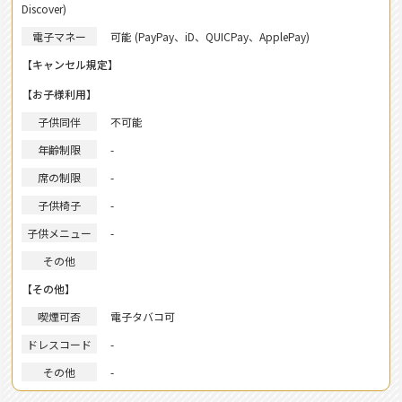
Discover)
電子マネー
可能 (PayPay、iD、QUICPay、ApplePay)
【キャンセル規定】
【お子様利用】
子供同伴
不可能
年齢制限
-
席の制限
-
子供椅子
-
子供メニュー
-
その他
【その他】
喫煙可否
電子タバコ可
ドレスコード
-
その他
-