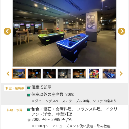
個室: 5部屋
個室・座席数
個室以外の座席数: 80席
※ダイニングスペースにテーブル20席、ソファ20席あり
和食／懐石・会席料理
フランス料理
イタリ
料理・予算
アン・洋食
中華料理
2000 円 ～ 2999 円 /名
※1980円～ アミューズメント使い放題＋飲み放題