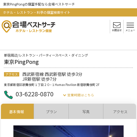
東京PingPongの個室手配なら会場ベストサーチ
ホテル・レストラン・料亭の個室検索サイト
お問合せ
メニュー
新宿周辺/レストラン・パーティースペース・ダイニング
東京PingPong
西武新宿線 西武新宿駅 徒歩3分
アクセス
JR新宿駅 徒歩7分
東京都新宿区歌舞伎町１丁目２０−１Humax Pavilion 新宿歌舞伎町 2F
03-6228-0870
営業時間はこちら
基本情報
プラン
写真
アクセス