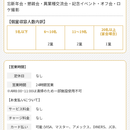
忘新年会・懇親会・異業種交流会・記念イベント・オフ会・ロ
ケ撮影
【個室収容人数内訳】
20名以上
5名以下
6～10名
11～19名
(宴会場含)
2室
2室
1室
【営業時間】
定休日
なし
営業時間
24時間営業
※AM8:00~11:00は清掃のため一部施設使用不可
【お支払いについて】
サービス料金
なし
チャージ料金
なし
カード払い
可能 (VISA、マスター、アメックス、DINERS、JCB、