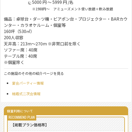
5000 円 ～ 5999 円 /名
※1980円～ アミューズメント使い放題＋飲み放題
備品：卓球台・ダーツ機・ビアポン台・プロジェクター・BARカウ
ンター・カラオケルーム・個室等
160坪（530㎡）
200人収容
天井高：213m～270m ※非常口前を除く
ソファー席：40席
テーブル席：40席
※個室除く
この施設のその他の紹介ページを見る
宴会パーティー情報
結婚式二次会情報
個室利用について
【掲載プラン価格帯】