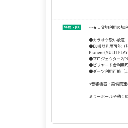
～★↓貸切利用の場
●カラオケ歌い放題
●DJ機器利用可能（
Pioneer(MULTI PL
●プロジェクター2台
●ビリヤード台利用
●ダーツ利用可能（1
<音響機器・設備関連
ミラーボールや動く照明