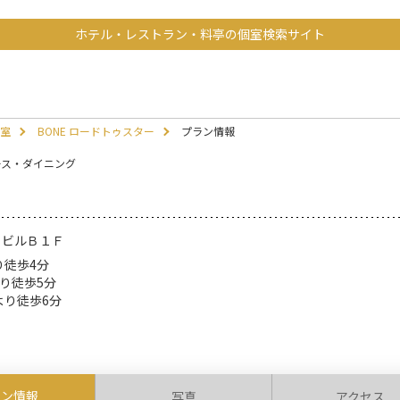
ホテル・レストラン・料亭の個室検索サイト
室
BONE ロードトゥスター
プラン情報
ース・ダイニング
７ビルＢ１Ｆ
り徒歩4分
り徒歩5分
より徒歩6分
ラン情報
写真
アクセス