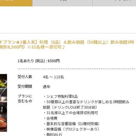
ードプラン★1番人気】料理（8品）＆飲み放題（50種以上）飲み放題3時
別6,500円》※31名様～貸切可♪
1名あたり (税込) : 6500円
受付人数
4名 ～ 110名
受付期間
通年
プランに
・シェフ特製料理8品
含むもの
・50種類以上の豊富なドリンクが楽しめる3時間飲み
放題（ドリンクLOは終了30分前）
・31名様以上での会場貸切利用可
・会場費
・基本的な音響設備（DJ機材完備）
・映像設備（プロジェクターあり）
・無料Wi-Fi