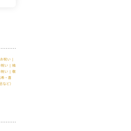
お祝い
お祝い
結
お祝い
敬
古希・喜
忌など）