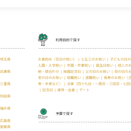
利用目的で探す
埼玉県
お食初め（百日の祝い）
七五三のお祝い
子どもの日の
入園・入学祝い
卒園・卒業祝い
誕生日祝い
成人の
兵庫県
納・顔合わせ
結婚記念日
父の日のお祝い
母の日の
老の日のお祝い
就職祝い
退職祝い
長寿のお祝い（
三重県
寿・米寿など）
法事（四十九日・一周忌・三回忌・七回
記念日
接待・会食
デート
秋田県
福井県
予算で探す
広島県
愛媛県