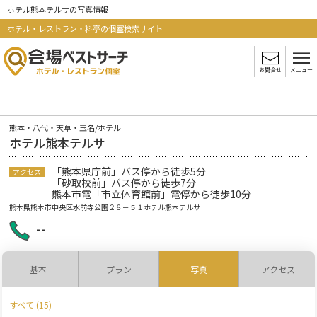
ホテル熊本テルサの写真情報
ホテル・レストラン・料亭の個室検索サイト
お問合せ
メニュー
熊本・八代・天草・玉名/ホテル
ホテル熊本テルサ
「熊本県庁前」バス停から徒歩5分
アクセス
「砂取校前」バス停から徒歩7分
熊本市電「市立体育館前」電停から徒歩10分
熊本県熊本市中央区水前寺公園２８－５１ホテル熊本テルサ
--
基本
プラン
写真
アクセス
すべて (15)