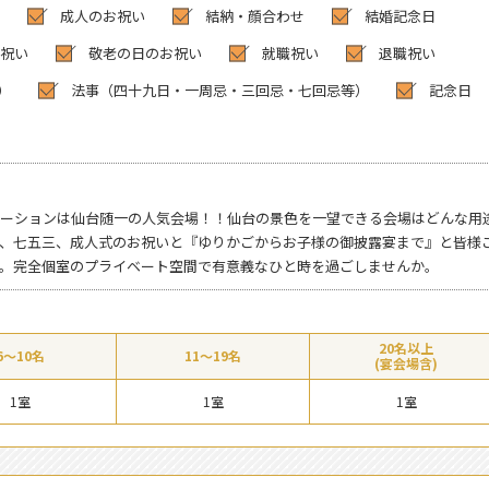
成人のお祝い
結納・顔合わせ
結婚記念日
祝い
敬老の日のお祝い
就職祝い
退職祝い
）
法事（四十九日・一周忌・三回忌・七回忌等）
記念日
ーションは仙台随一の人気会場！！仙台の景色を一望できる会場はどんな用
、七五三、成人式のお祝いと『ゆりかごからお子様の御披露宴まで』と皆様
。完全個室のプライベート空間で有意義なひと時を過ごしませんか。
20名以上
6～10名
11～19名
(宴会場含)
1室
1室
1室