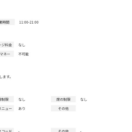
業時間
11:00-21:00
ージ料金
なし
マネー
不可能
します。
齢制限
なし
席の制限
なし
メニュー
あり
その他
スコード
-
その他
-