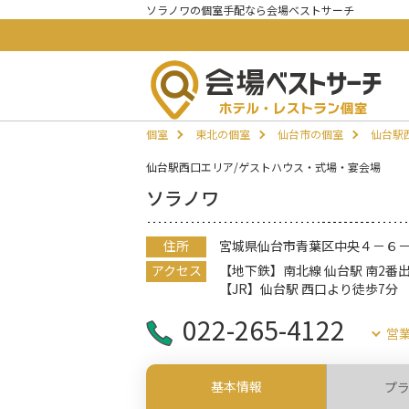
ソラノワの個室手配なら会場ベストサーチ
個室
東北の個室
仙台市の個室
仙台駅
仙台駅西口エリア/ゲストハウス・式場・宴会場
ソラノワ
住所
宮城県仙台市青葉区中央４－６－１SS
アクセス
【地下鉄】南北線 仙台駅 南2番
【JR】仙台駅 西口より徒歩7分
022-265-4122
営
基本情報
プ