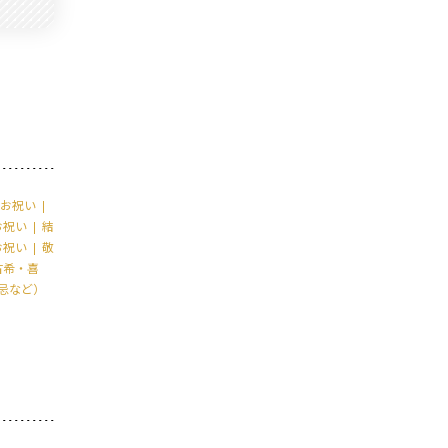
お祝い
お祝い
結
お祝い
敬
古希・喜
忌など）