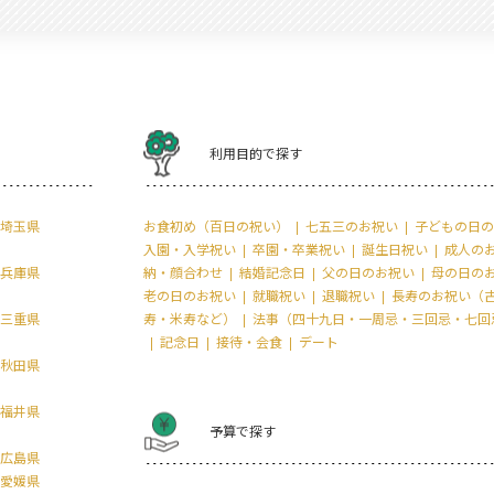
利用目的で探す
埼玉県
お食初め（百日の祝い）
七五三のお祝い
子どもの日の
入園・入学祝い
卒園・卒業祝い
誕生日祝い
成人の
兵庫県
納・顔合わせ
結婚記念日
父の日のお祝い
母の日の
老の日のお祝い
就職祝い
退職祝い
長寿のお祝い（
三重県
寿・米寿など）
法事（四十九日・一周忌・三回忌・七回
記念日
接待・会食
デート
秋田県
福井県
予算で探す
広島県
愛媛県