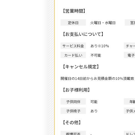
【営業時間】
定休日
火曜日・水曜日
営
【お支払いについて】
サービス料金
あり
※10%
チャ
カード払い
不可能
電子
【キャンセル規定】
開催日の14日前からお見積金額の10％頂戴致
【お子様利用】
子供同伴
可能
年
子供椅子
あり
子供
【その他】
喫煙可否
-
ドレ