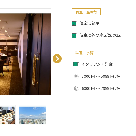
個室・座席数
個室: 1部屋
個室以外の座席数: 30席
料理・予算
イタリアン・洋食
5000 円 ～ 5999 円 /名
6000 円 ～ 7999 円 /名