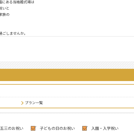
上階にある当結婚式場は
祝いと
家族の
過ごしませんか。
】
プラン一覧
五三のお祝い
子どもの日のお祝い
入園・入学祝い