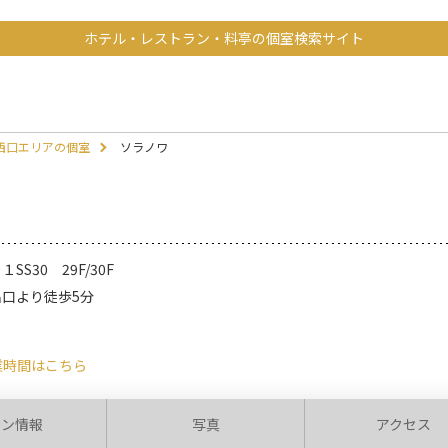
ホテル・レストラン・料亭の個室検索サイト
西口エリアの個室
ソラノワ
30 29F/30F
出口より徒歩5分
業時間はこちら
ラン情報
写真
アクセス