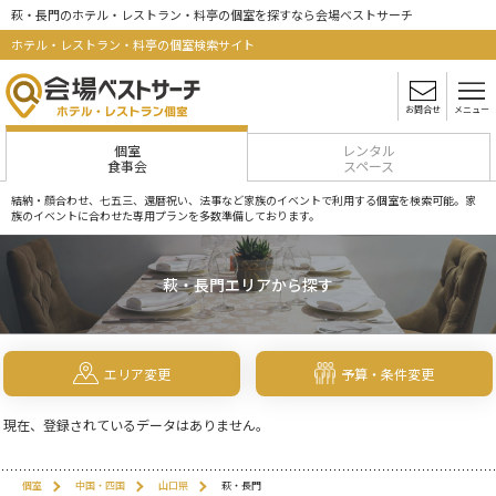
萩・長門のホテル・レストラン・料亭の個室を探すなら会場ベストサーチ
ホテル・レストラン・料亭の個室検索サイト
お問合せ
メニュー
個室
レンタル
食事会
スペース
結納・顔合わせ、七五三、還暦祝い、法事など家族のイベントで利用する個室を検索可能。家
族のイベントに合わせた専用プランを多数準備しております。
萩・長門エリアから探す
エリア変更
予算・条件変更
現在、登録されているデータはありません。
個室
中国・四国
山口県
萩・長門