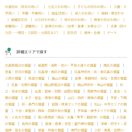
お食初め（百日の祝い）
七五三のお祝い
子どもの日のお祝い
入園・入
学祝い
卒園・卒業祝い
誕生日祝い
成人のお祝い
結納・顔合わせ
結婚記念日
父の日のお祝い
母の日のお祝い
敬老の日のお祝い
就職祝い
退職祝い
長寿のお祝い（古希・喜寿・米寿など）
法事（四十
九日・一周忌・三回忌・七回忌など）
記念日
接待・会食
デート
詳細エリアで探す
広島駅周辺の個室
紙屋町・袋町・流川・平和大通りの個室
西区の個室
宮島・廿日の個室
広島港・南区の個室
広島市郊外・呉・東広島の個室
三原の個室
尾道の個室
福山の個室
倉敷・美観地区・総社・笠岡の個室
児島・玉野の個室
岡山駅周辺の個室
岡山市郊外・津山の個室
松
江・安来の個室
出雲・雲南・浜田・益田の個室
鳥取市の個室
倉吉・三
朝の個室
米子・皆生・境港の個室
山口・防府・周南の個室
宇部・下関
の個室
萩・長門の個室
岩国・県東エリアの個室
松山・中予エリアの個
室
今治・新居浜・西条・四国中央の個室
宇和島・南予エリアの個室
高
松・さぬきの個室
香川県西部（坂出・丸亀・琴平・観音寺）の個室
小豆島
の個室
高知の個室
香南・香美・安芸・室戸岬の個室
須崎・四万十・足
摺岬・宿毛の個室
徳島・阿南の個室
鳴門の個室
三好・美馬・吉野川・