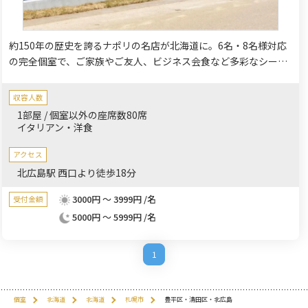
約150年の歴史を誇るナポリの名店が北海道に。6名・8名様対応
の完全個室で、ご家族やご友人、ビジネス会食など多彩なシーン
に対応。本場直送の食材と特注窯で焼く約35cmの本格ピッツ
ァ、北海道食材を使ったイタリア料理を堪能。飲み放題付きパー
収容人数
ティープランや記念日コースもご用意し、特別なひとときを演出
1部屋 / 個室以外の座席数80席
いたします。
イタリアン・洋食
アクセス
北広島駅 西口より徒歩18分
3000円 ～ 3999円 /名
受付金額
5000円 ～ 5999円 /名
1
個室
北海道
北海道
札幌市
豊平区・清田区・北広島