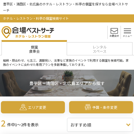
豊平区・清田区・北広島のホテル・レストラン・料亭の個室を探すなら会場ベストサ
ーチ
ホテル・レストラン・料亭の個室検索サイト
お問合せ
メニュー
個室
レンタル
食事会
スペース
結納・顔合わせ、七五三、還暦祝い、法事など家族のイベントで利用する個室を検索可能。家
族のイベントに合わせた専用プランを多数準備しております。
豊平区・清田区・北広島エリアから探す
エリア変更
予算・条件変更
2
件中1～2件を表示