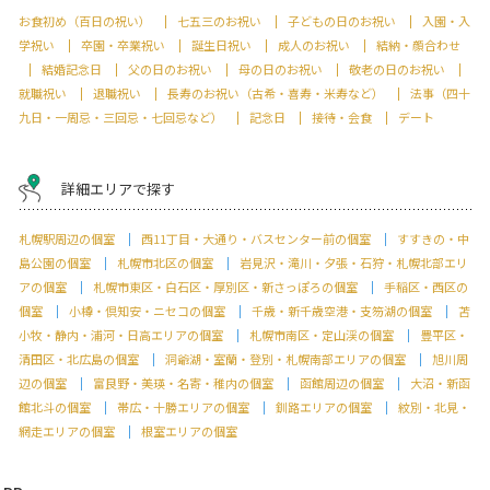
お食初め（百日の祝い）
七五三のお祝い
子どもの日のお祝い
入園・入
学祝い
卒園・卒業祝い
誕生日祝い
成人のお祝い
結納・顔合わせ
結婚記念日
父の日のお祝い
母の日のお祝い
敬老の日のお祝い
就職祝い
退職祝い
長寿のお祝い（古希・喜寿・米寿など）
法事（四十
九日・一周忌・三回忌・七回忌など）
記念日
接待・会食
デート
詳細エリアで探す
札幌駅周辺の個室
西11丁目・大通り・バスセンター前の個室
すすきの・中
島公園の個室
札幌市北区の個室
岩見沢・滝川・夕張・石狩・札幌北部エリ
アの個室
札幌市東区・白石区・厚別区・新さっぽろの個室
手稲区・西区の
個室
小樽・倶知安・ニセコの個室
千歳・新千歳空港・支笏湖の個室
苫
小牧・静内・浦河・日高エリアの個室
札幌市南区・定山渓の個室
豊平区・
清田区・北広島の個室
洞爺湖・室蘭・登別・札幌南部エリアの個室
旭川周
辺の個室
富良野・美瑛・名寄・稚内の個室
函館周辺の個室
大沼・新函
館北斗の個室
帯広・十勝エリアの個室
釧路エリアの個室
紋別・北見・
網走エリアの個室
根室エリアの個室