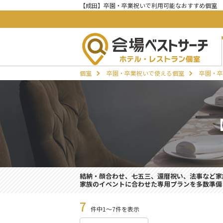
【成田】卒園・卒業祝いで利用可能なおすすめ個室
個室
卒園・卒業祝いで使える個室
卒園・卒
結納・顔合わせ、七五三、還暦祝い、法事など家
家族のイベントに合わせた専用プランを多数準備
7
件中1～7件を表示