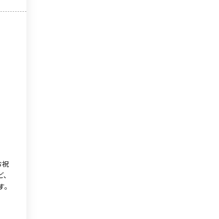
お祝
ど、
す。