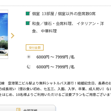
個室
13部屋 / 個室以外の座席数0席
和食／懐石・会席料理
イタリアン・洋
食
中華料理
受付金額
6000円 ～ 7999円 /名
6000円 ～ 7999円 /名
京成線 空港第二ビル駅より無料シャトルバス運行！結婚記念日、長寿の
の成長祝い（億お食い初め、七五三、入園、入学、卒業、成人祝い）な
をはじめ、10名様よりご利用いただけるご法要プランもご用意ございま
会場詳細