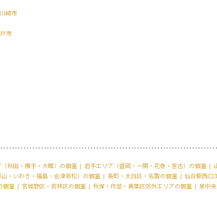
川崎市
戸市
ア（秋田・横手・大館）の個室
岩手エリア（盛岡・一関・花巻・宮古）の個室
郡山・いわき・福島・会津若松）の個室
長町・太白区・名取の個室
仙台駅西口
の個室
宮城野区・若林区の個室
秋保・作並・青葉区郊外エリアの個室
泉中央