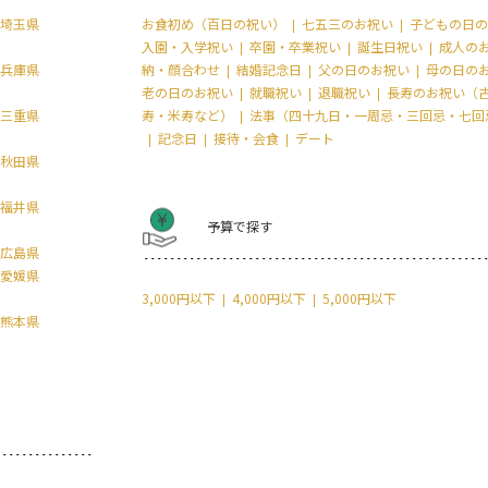
埼玉県
お食初め（百日の祝い）
七五三のお祝い
子どもの日の
入園・入学祝い
卒園・卒業祝い
誕生日祝い
成人の
兵庫県
納・顔合わせ
結婚記念日
父の日のお祝い
母の日の
老の日のお祝い
就職祝い
退職祝い
長寿のお祝い（
三重県
寿・米寿など）
法事（四十九日・一周忌・三回忌・七回
記念日
接待・会食
デート
秋田県
福井県
予算で探す
広島県
愛媛県
3,000円以下
4,000円以下
5,000円以下
熊本県