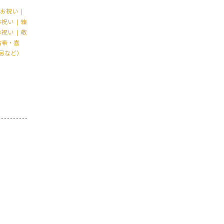
お祝い
お祝い
結
お祝い
敬
古希・喜
忌など）