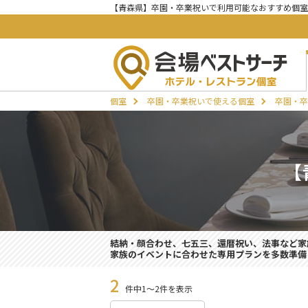
【青森県】卒園・卒業祝いで利用可能なおすすめ個室
個室
卒園・卒業祝いで使える個室
卒園・卒
【
結納・顔合わせ、七五三、還暦祝い、法事など家
家族のイベントに合わせた専用プランを多数準備
2
件中1～2件を表示