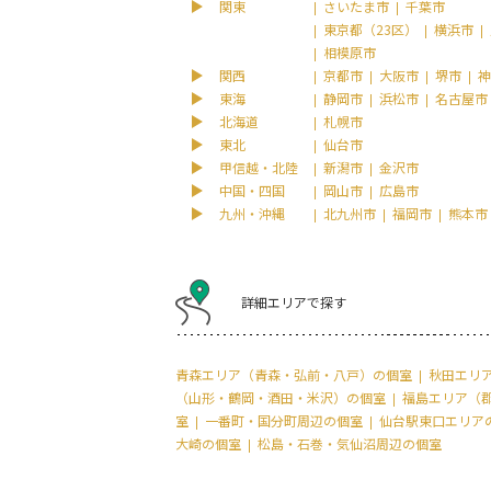
関東
さいたま市
千葉市
東京都（23区）
横浜市
相模原市
関西
京都市
大阪市
堺市
神
東海
静岡市
浜松市
名古屋市
北海道
札幌市
東北
仙台市
甲信越・北陸
新潟市
金沢市
中国・四国
岡山市
広島市
九州・沖縄
北九州市
福岡市
熊本市
詳細エリアで探す
青森エリア（青森・弘前・八戸）の個室
秋田エリ
（山形・鶴岡・酒田・米沢）の個室
福島エリア（
室
一番町・国分町周辺の個室
仙台駅東口エリア
大崎の個室
松島・石巻・気仙沼周辺の個室