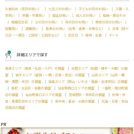
お食初め（百日の祝い）
七五三のお祝い
子どもの日のお祝い
入園・入
学祝い
卒園・卒業祝い
誕生日祝い
成人のお祝い
結納・顔合わせ
結婚記念日
父の日のお祝い
母の日のお祝い
敬老の日のお祝い
就職祝い
退職祝い
長寿のお祝い（古希・喜寿・米寿など）
法事（四十
九日・一周忌・三回忌・七回忌など）
記念日
接待・会食
デート
詳細エリアで探す
青森エリア（青森・弘前・八戸）の個室
秋田エリア（秋田・横手・大館）の個
室
岩手エリア（盛岡・一関・花巻・宮古）の個室
山形エリア（山形・鶴
岡・酒田・米沢）の個室
福島エリア（郡山・いわき・福島・会津若松）の個室
長町・太白区・名取の個室
仙台駅西口エリアの個室
一番町・国分町周
辺の個室
仙台駅東口エリアの個室
宮城野区・若林区の個室
秋保・作
並・青葉区郊外エリアの個室
泉中央・富谷・大崎の個室
松島・石巻・気仙
沼周辺の個室
PR