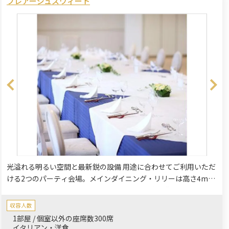
フレアージュスウィート
光溢れる明るい空間と最新鋭の設備 用途に合わせてご利用いただ
ける2つのパーティ会場。メインダイニング・リリーは高さ4mの
一枚ガラスの窓から自然光がふんだんに降り注ぐ非日常スペー
ス。青森県内初の調光ガラスを利用したオープンキッチンでの演
収容人数
出も人気です。一方のオーキッドはオークウッドの温もりに包ま
1部屋 / 個室以外の座席数300席
れたナチュラルな空間。用途に合わせてぴったりの会場をご提案
イタリアン・洋食