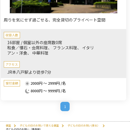
周りを気にせず過ごせる、完全貸切のプライベート空間
収容人数
16部屋 / 個室以外の座席数0席
和食／懐石・会席料理
フランス料理
イタリ
アン・洋食
中華料理
アクセス
JR本八戸駅より徒歩7分
2000円 ～ 2999円 /名
受付金額
8000円 ～ 9999円 /名
1
個室
子どもの日のお祝いで使える個室
子どもの日のお祝い(東北）
子どもの日のお祝い（青森県）