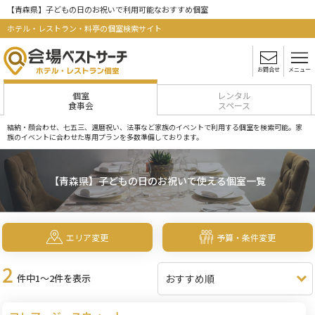
【青森県】子どもの日のお祝いで利用可能なおすすめ個室
ホテル・レストラン・料亭の個室検索サイト
お問合せ
メニュー
個室
レンタル
食事会
スペース
結納・顔合わせ、七五三、還暦祝い、法事など家族のイベントで利用する個室を検索可能。家
族のイベントに合わせた専用プランを多数準備しております。
【青森県】子どもの日のお祝いで使える個室一覧
エリア変更
予算・条件変更
2
件中1～2件を表示