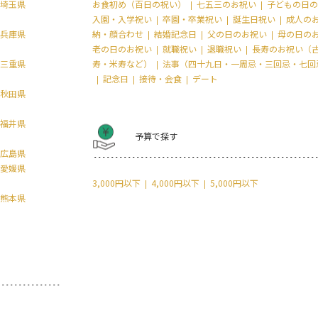
埼玉県
お食初め（百日の祝い）
七五三のお祝い
子どもの日の
入園・入学祝い
卒園・卒業祝い
誕生日祝い
成人の
兵庫県
納・顔合わせ
結婚記念日
父の日のお祝い
母の日の
老の日のお祝い
就職祝い
退職祝い
長寿のお祝い（
三重県
寿・米寿など）
法事（四十九日・一周忌・三回忌・七回
記念日
接待・会食
デート
秋田県
福井県
予算で探す
広島県
愛媛県
3,000円以下
4,000円以下
5,000円以下
熊本県