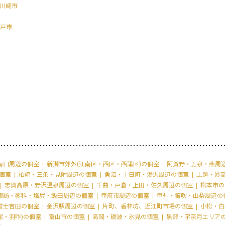
川崎市
戸市
南口周辺の個室
新潟市郊外(江南区・西区・西蒲区)の個室
阿賀野・五泉・燕周
個室
柏崎・三条・見附周辺の個室
魚沼・十日町・湯沢周辺の個室
上越・妙
志賀高原・野沢温泉周辺の個室
千曲・戸倉・上田・佐久周辺の個室
松本市の
諏訪・蓼科・塩尻・飯田周辺の個室
甲府市周辺の個室
甲州・笛吹・山梨周辺の
富士吉田の個室
金沢駅周辺の個室
片町、香林坊、近江町市場の個室
小松・白
尾・羽咋)の個室
富山市の個室
高岡・砺波・氷見の個室
黒部・宇奈月エリア