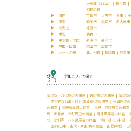
東京都（23区）
横浜市
相模原市
関西
京都市
大阪市
堺市
神
東海
静岡市
浜松市
名古屋市
北海道
札幌市
東北
仙台市
甲信越・北陸
新潟市
金沢市
中国・四国
岡山市
広島市
九州・沖縄
北九州市
福岡市
熊本市
詳細エリアで探す
新潟駅・万代周辺の個室
古町周辺の個室
新潟駅
新発田(月岡)・村上(瀬波)周辺の個室
長岡周辺の
の個室
長野駅周辺の個室
長野・戸隠周辺の個室
馬・安曇野・大町周辺の個室
軽井沢周辺の個室
杜・小淵沢・八ヶ岳周辺の個室
河口湖・山中湖・ 
加賀(山中・山代・片山津)の個室
能登(輪島・七