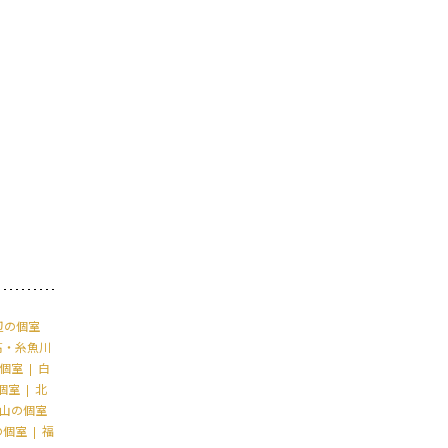
辺の個室
高・糸魚川
個室
白
個室
北
山の個室
の個室
福