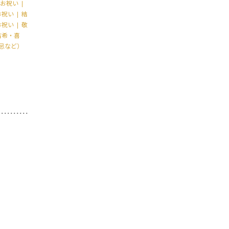
お祝い
お祝い
結
お祝い
敬
古希・喜
忌など）