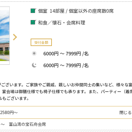
個室
14部屋 / 個室以外の座席数0席
和食／懐石・会席料理
受付金額
6000円 ～ 7999円 /名
6000円 ～ 7999円 /名
席がございます。ご家族やご親戚、親しいお仲間同士の集いなど、様々な
。宴会場は御膳仕様でも椅子仕様でも承ります。また、パーティー（着
ルもございます。
2580円～
閉じる
 ～
富山湾の宝石舟会席