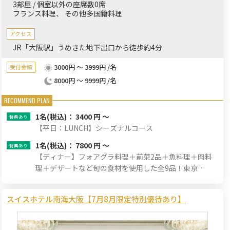
3部屋 / 個室以外の座席数0席
フランス料理
その他多国籍料理
アクセス
JR「大阪駅」うめきた地下出口から徒歩約4分
3000円 ～ 3999円 /名
受付金額
8000円 ～ 9999円 /名
1名
(税込)： 3400 円 ～
【平日：LUNCH】シーズナルコース
1名
(税込)： 7800 円 ～
【ディナー】フォアグラ料理＋前菜2品＋魚料理＋肉料
理＋デザートなど旬の食材を使用した全9品！東京
L'AS（ラス）兼子シェフのおまかせフルコース！
スイスホテル南海大阪【7月8月限定特別優待あり】