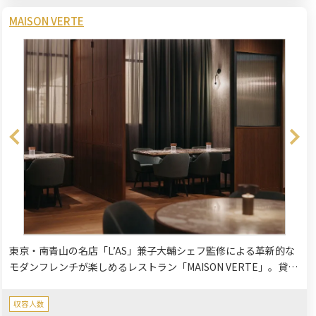
MAISON VERTE
東京・南青山の名店「L’AS」兼子大輔シェフ監修による革新的な
モダンフレンチが楽しめるレストラン「MAISON VERTE」。貸切
利用も20名様から50名様以上まで対応可能ですので、大規模なパ
ーティーにもご相談ください。完全個室も完備。
収容人数