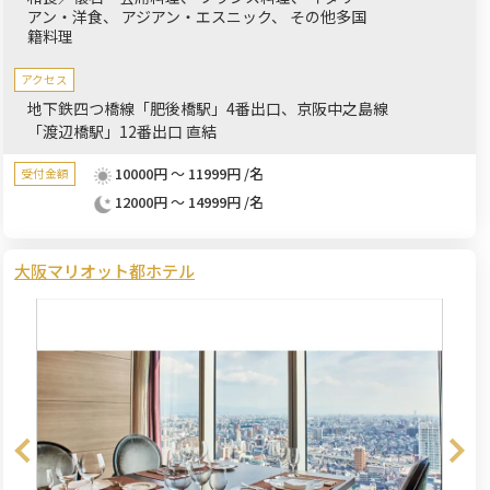
アン・洋食
アジアン・エスニック
その他多国
す。
籍料理
アクセス
地下鉄四つ橋線「肥後橋駅」4番出口、京阪中之島線
「渡辺橋駅」12番出口 直結
10000円 ～ 11999円 /名
受付金額
12000円 ～ 14999円 /名
大阪マリオット都ホテル