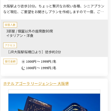
大阪駅より徒歩10分。ちょっと贅沢なお祝い各種、シニアプラン
など現在、ご要望をお聞きしプランを作成しますので一度、ご相
談下さい。
収容人数
3部屋 / 個室以外の座席数80席
イタリアン・洋食
アクセス
［JR大阪駅桜橋口より］徒歩約3分
1000円 ～ 1999円 /名
受付金額
1000円 ～ 1999円 /名
ホテル アゴーラ リージェンシー 大阪堺