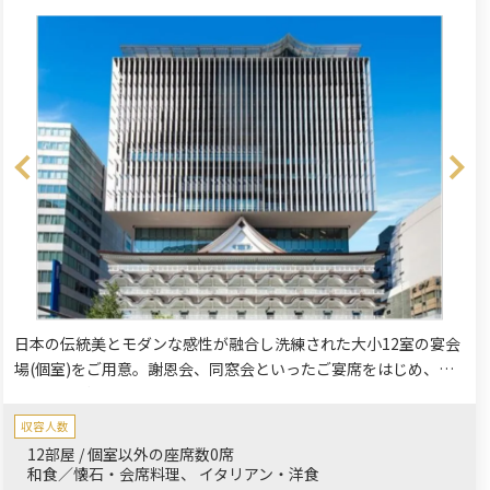
日本の伝統美とモダンな感性が融合し洗練された大小12室の宴会
場(個室)をご用意。謝恩会、同窓会といったご宴席をはじめ、ご
家族様・ご親族様一同でのお祝いイベント（慶事）など、落ち着
いた和の空間は多目的にご利用いただけます。大阪メトロ「なん
収容人数
ば」駅12番出口に地下で直結。南海、近鉄などの各私鉄やJR難波
12部屋 / 個室以外の座席数0席
駅へもアクセス至便の立地となります。
和食／懐石・会席料理
イタリアン・洋食