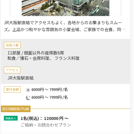
JR大阪駅直結でアクセスもよく、各地からのお集まりもスムー
ズ。上品かつ和やかな雰囲気の小宴会場、ご家族での会食、同窓
会などにおすすめの個室もご用意しております。心あたたまる集
いをプロデュースいたします。
収容人数
11部屋 / 個室以外の座席数6席
和食／懐石・会席料理
フランス料理
アクセス
JR大阪駅直結
6000円 ～ 7999円 /名
受付金額
6000円 ～ 7999円 /名
1名
(税込)： 120000 円 ～
ご結納・お顔合わせプラン