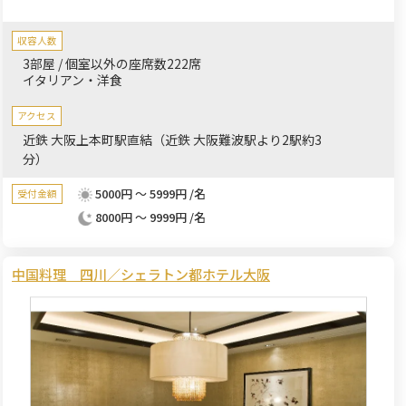
収容人数
3部屋 / 個室以外の座席数222席
イタリアン・洋食
アクセス
近鉄 大阪上本町駅直結（近鉄 大阪難波駅より2駅約3
分）
5000円 ～ 5999円 /名
受付金額
8000円 ～ 9999円 /名
中国料理 四川／シェラトン都ホテル大阪