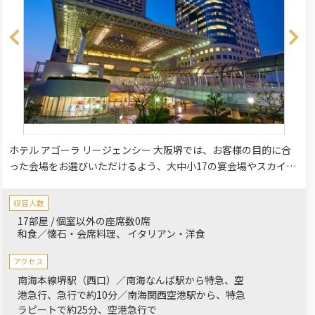
ホテル アゴーラ リージェンシー 大阪堺では、お客様の目的に合
った会場をお選びいただけるよう、大中小17の宴会場やスカイバ
ンケットを完備しております。少人数のご宴会、ご家族様・ご親
族一同でのご宴会にもご利用いただけます。顔合わせ、長寿のお
収容人数
祝いなどのお誕生日祝いなど、シーンに応じておもてなしいたし
17部屋 / 個室以外の座席数0席
ます。
和食／懐石・会席料理
イタリアン・洋食
アクセス
南海本線堺駅（西口）／南海なんば駅から特急、空
港急行、急行で約10分／南海関西空港駅から、特急
ラピートで約25分、空港急行で