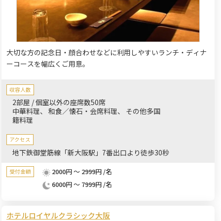
大切な方の記念日・顔合わせなどに利用しやすいランチ・ディナ
ーコースを幅広くご用意。
収容人数
2部屋 / 個室以外の座席数50席
中華料理
和食／懐石・会席料理
その他多国
籍料理
アクセス
地下鉄御堂筋線「新大阪駅」7番出口より徒歩30秒
2000円 ～ 2999円 /名
受付金額
6000円 ～ 7999円 /名
ホテルロイヤルクラシック大阪