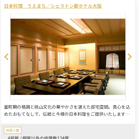
日本料理 うえまち／シェラトン都ホテル大阪
室町期の格調と桃山文化の華やかさを湛えた邸宅空間。真心を込
めたおもてなしで、伝統と今様の日本料理をご提供いたします。
四季折々の旬の食材を使い、素材そのものの味を活かした一品
を、ご堪能ください。
収容人数
4部屋 / 個室以外の座席数124席