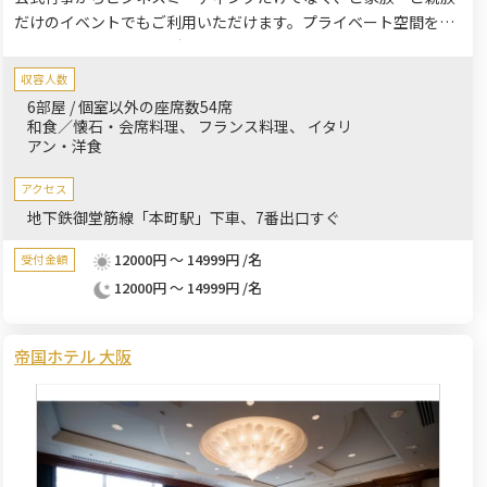
だけのイベントでもご利用いただけます。プライベート空間を保
てる個室のご用意もございます。お客様の期待を超える伝統のお
もてなしをご提供します。
収容人数
6部屋 / 個室以外の座席数54席
和食／懐石・会席料理
フランス料理
イタリ
アン・洋食
アクセス
地下鉄御堂筋線「本町駅」下車、7番出口すぐ
12000円 ～ 14999円 /名
受付金額
12000円 ～ 14999円 /名
帝国ホテル 大阪