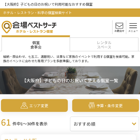
【大阪府】子どもの日のお祝いで利用可能なおすすめ個室
ホテル・レストラン・料亭の個室検索サイト
お問合せ
メニュー
個室
レンタル
食事会
スペース
結納・顔合わせ、七五三、還暦祝い、法事など家族のイベントで利用する個室を検索可能。家
族のイベントに合わせた専用プランを多数準備しております。
【大阪府】子どもの日のお祝いで使える個室一覧
エリア変更
予算・条件変更
61
件中1～30件を表示