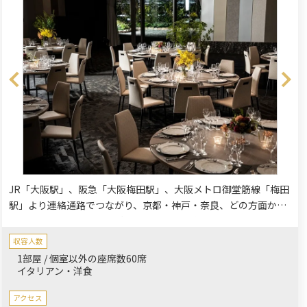
JR「大阪駅」、阪急「大阪梅田駅」、大阪メトロ御堂筋線「梅田
駅」より連絡通路でつながり、京都・神戸・奈良、どの方面から
のアクセスも便利です。ご家族や親族など大切な方々と寛ぎのひ
と時をお過ごしいただけます。
収容人数
1部屋 / 個室以外の座席数60席
イタリアン・洋食
アクセス