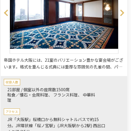
帝国ホテル大阪には、21室のバリエーション豊かな宴会場がござ
います。格式を重んじる式典には重厚な雰囲気の孔雀の間、パー
ティーやお食事会には高層階から街並みを一望できるスカイバン
ケットはいかがでしょうか。
収容人数
21部屋 / 個室以外の座席数1500席
和食／懐石・会席料理
フランス料理
中華料
理
アクセス
JR「大阪駅」桜橋口から無料シャトルバスで約15
分。JR環状線「桜ノ宮駅」(JR大阪駅から2駅) 西出口