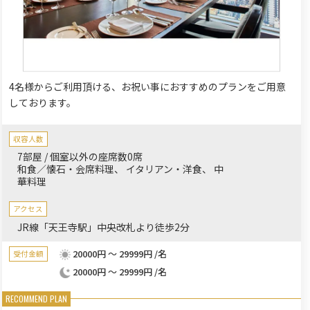
4名様からご利用頂ける、お祝い事におすすめのプランをご用意
しております。
収容人数
7部屋 / 個室以外の座席数0席
和食／懐石・会席料理
イタリアン・洋食
中
華料理
アクセス
JR線「天王寺駅」中央改札より徒歩2分
20000円 ～ 29999円 /名
受付金額
20000円 ～ 29999円 /名