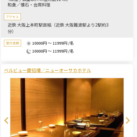
和食／懐石・会席料理
アクセス
近鉄 大阪上本町駅直結（近鉄 大阪難波駅より2駅約3
分）
10000円 ～ 11999円 /名
受付金額
10000円 ～ 11999円 /名
ベルビュー慶招樓／ニューオーサカホテル