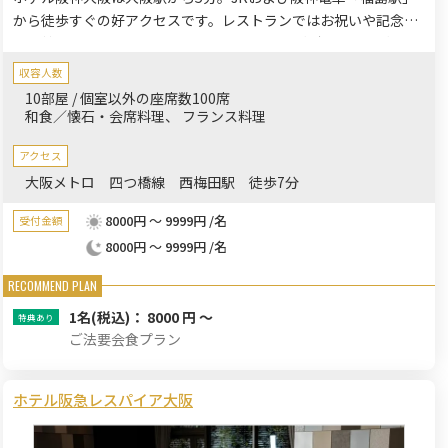
から徒歩すぐの好アクセスです。レストランではお祝いや記念
日、接待などにおすすめの個室確約プランもございます。ご家族
様やご親族様でゆったりとしたお時間を過ごされてはいかがでし
収容人数
ょうか。
10部屋 / 個室以外の座席数100席
和食／懐石・会席料理
フランス料理
アクセス
大阪メトロ 四つ橋線 西梅田駅 徒歩7分
8000円 ～ 9999円 /名
受付金額
8000円 ～ 9999円 /名
1名
(税込)： 8000 円 ～
ご法要会食プラン
ホテル阪急レスパイア大阪