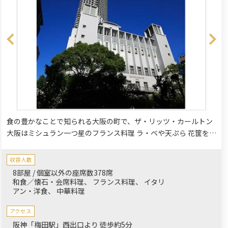
食の豊かなことで知られる大阪の町で、ザ・リッツ・カールトン
大阪はミシュラン一つ星のフランス料理 ラ・ベや天ぷら 花筐を含
むレストランにて多彩な料理をご提供しております。日本独自の
料理をお愉しみいただける花筐、上品な広東料理をご提供する香
収容人数
桃、豊富なドリンクメニューを誇るラウンジやバーなど、6つの
8部屋 / 個室以外の座席数378席
レストラン＆バーでお待ちしております。大小様様々なサイズの
和食／懐石・会席料理
フランス料理
イタリ
アン・洋食
中華料理
宴会場でのパーティーは多彩な用途にてご利用いただく事ができ
ます。
アクセス
阪神「梅田駅」西出口より 徒歩約5分