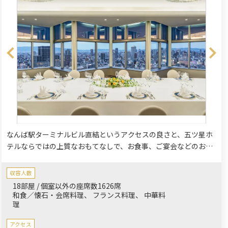
なんば駅ターミナルビル直結というアクセスの良さと、五ツ星ホ
テルならではの上質なおもてなしで、お食事、ご宴会などのお集
まりに、幅広くお楽しみ頂いております。18の宴会場をはじめ、
ご家族で安心してご利用いただける個室も擁しております。
収容人数
18部屋 / 個室以外の座席数1626席
和食／懐石・会席料理
フランス料理
中華料
理
アクセス