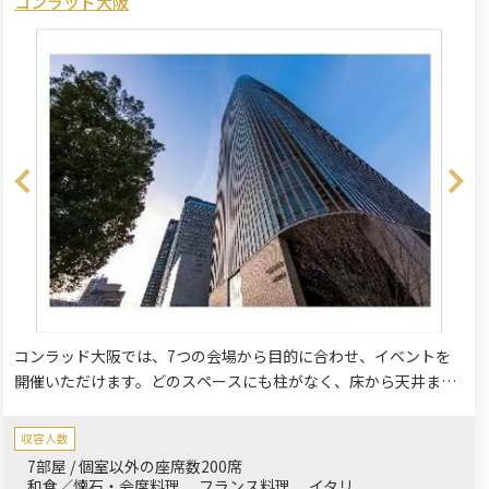
コンラッド大阪
コンラッド大阪では、7つの会場から目的に合わせ、イベントを
開催いただけます。どのスペースにも柱がなく、床から天井まで
の大きさの窓から、太陽の光が差し込みます。全会場から、大阪
のスカイラインや川、海、遠くには山々が見え、最高のパノラマ
収容人数
をお楽しみいただけます。洗練された温かみのあるインテリア
7部屋 / 個室以外の座席数200席
が、皆さまのイベントが心地よいものとなるようサポートしま
和食／懐石・会席料理
フランス料理
イタリ