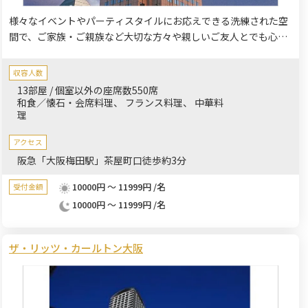
様々なイベントやパーティスタイルにお応えできる洗練された空
間で、ご家族・ご親族など大切な方々や親しいご友人とでも心も
華やぐ、ワンランク上のパーティーを。顔合わせやお食い初め、
お誕生日祝いなどにご利用くださいませ。
収容人数
13部屋 / 個室以外の座席数550席
和食／懐石・会席料理
フランス料理
中華料
理
アクセス
阪急「大阪梅田駅」茶屋町口徒歩約3分
10000円 ～ 11999円 /名
受付金額
10000円 ～ 11999円 /名
ザ・リッツ・カールトン大阪