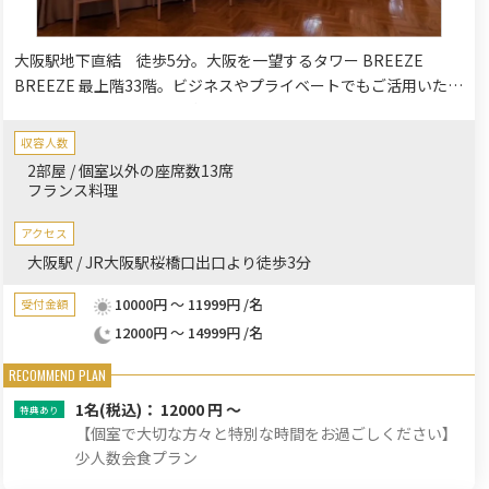
大阪駅地下直結 徒歩5分。大阪を一望するタワー BREEZE
BREEZE 最上階33階。ビジネスやプライベートでもご活用いただ
ける少人数会食プランをご用意いたしました。ソーシャルディス
タンスを十分の保った空間で、特別な時間をお過ごしくださいま
収容人数
せ。
2部屋 / 個室以外の座席数13席
フランス料理
アクセス
大阪駅 / JR大阪駅桜橋口出口より徒歩3分
10000円 ～ 11999円 /名
受付金額
12000円 ～ 14999円 /名
1名
(税込)： 12000 円 ～
【個室で大切な方々と特別な時間をお過ごしください】
少人数会食プラン