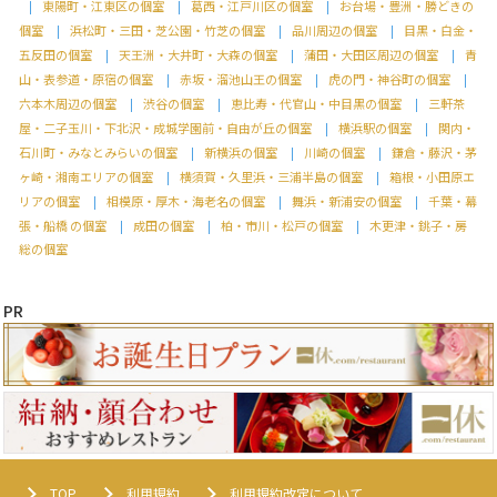
東陽町・江東区の個室
葛西・江戸川区の個室
お台場・豊洲・勝どきの
個室
浜松町・三田・芝公園・竹芝の個室
品川周辺の個室
目黒・白金・
五反田の個室
天王洲・大井町・大森の個室
蒲田・大田区周辺の個室
青
山・表参道・原宿の個室
赤坂・溜池山王の個室
虎の門・神谷町の個室
六本木周辺の個室
渋谷の個室
恵比寿・代官山・中目黒の個室
三軒茶
屋・二子玉川・下北沢・成城学園前・自由が丘の個室
横浜駅の個室
関内・
石川町・みなとみらいの個室
新横浜の個室
川崎の個室
鎌倉・藤沢・茅
ヶ崎・湘南エリアの個室
横須賀・久里浜・三浦半島の個室
箱根・小田原エ
リアの個室
相模原・厚木・海老名の個室
舞浜・新浦安の個室
千葉・幕
張・船橋 の個室
成田の個室
柏・市川・松戸の個室
木更津・銚子・房
総の個室
PR
TOP
利用規約
利用規約改定について