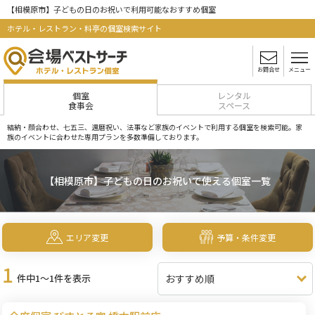
【相模原市】子どもの日のお祝いで利用可能なおすすめ個室
ホテル・レストラン・料亭の個室検索サイト
お問合せ
メニュー
個室
レンタル
食事会
スペース
結納・顔合わせ、七五三、還暦祝い、法事など家族のイベントで利用する個室を検索可能。家
族のイベントに合わせた専用プランを多数準備しております。
【相模原市】子どもの日のお祝いで使える個室一覧
エリア変更
予算・条件変更
1
件中1～1件を表示