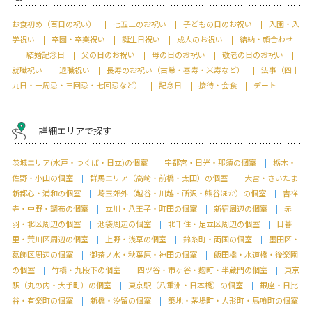
お食初め（百日の祝い）
七五三のお祝い
子どもの日のお祝い
入園・入
学祝い
卒園・卒業祝い
誕生日祝い
成人のお祝い
結納・顔合わせ
結婚記念日
父の日のお祝い
母の日のお祝い
敬老の日のお祝い
就職祝い
退職祝い
長寿のお祝い（古希・喜寿・米寿など）
法事（四十
九日・一周忌・三回忌・七回忌など）
記念日
接待・会食
デート
詳細エリアで探す
茨城エリア(水戸・つくば・日立)の個室
宇都宮・日光・那須の個室
栃木・
佐野・小山の個室
群馬エリア（高崎・前橋・太田）の個室
大宮・さいたま
新都心・浦和の個室
埼玉郊外（越谷・川越・所沢・熊谷ほか）の個室
吉祥
寺・中野・調布の個室
立川・八王子・町田の個室
新宿周辺の個室
赤
羽・北区周辺の個室
池袋周辺の個室
北千住・足立区周辺の個室
日暮
里・荒川区周辺の個室
上野・浅草の個室
錦糸町・両国の個室
墨田区・
葛飾区周辺の個室
御茶ノ水・秋葉原・神田の個室
飯田橋・水道橋・後楽園
の個室
竹橋・九段下の個室
四ツ谷・市ヶ谷・麹町・半蔵門の個室
東京
駅（丸の内・大手町）の個室
東京駅（八重洲・日本橋）の個室
銀座・日比
谷・有楽町の個室
新橋・汐留の個室
築地・茅場町・人形町・馬喰町の個室