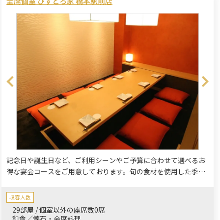
全席個室 びすとろ家 橋本駅前店
記念日や誕生日など、ご利用シーンやご予算に合わせて選べるお
得な宴会コースをご用意しております。旬の食材を使用した季節
を感じる料理の数々は和洋折衷、目でも楽しめるものばかり。ゆ
ったりとくつろげる全席個室のお店でお祝いのひとときをお過ご
収容人数
しください。
29部屋 / 個室以外の座席数0席
和食／懐石・会席料理