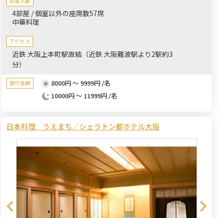
収容人数
4部屋 / 個室以外の座席数57席
中華料理
アクセス
近鉄 大阪上本町駅直結（近鉄 大阪難波駅より2駅約3
分）
8000円 ～ 9999円 /名
受付金額
10000円 ～ 11999円 /名
日本料理 うえまち／シェラトン都ホテル大阪