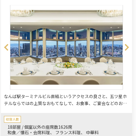
なんば駅ターミナルビル直結というアクセスの良さと、五ツ星ホ
テルならではの上質なおもてなしで、お食事、ご宴会などのお集
まりに、幅広くお楽しみ頂いております。18の宴会場をはじめ、
ご家族で安心してご利用いただける個室も擁しております。
収容人数
18部屋 / 個室以外の座席数1626席
和食／懐石・会席料理
フランス料理
中華料