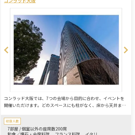
コンラッド大阪
コンラッド大阪では、7つの会場から目的に合わせ、イベントを
開催いただけます。どのスペースにも柱がなく、床から天井まで
の大きさの窓から、太陽の光が差し込みます。全会場から、大阪
のスカイラインや川、海、遠くには山々が見え、最高のパノラマ
収容人数
をお楽しみいただけます。洗練された温かみのあるインテリア
7部屋 / 個室以外の座席数200席
が、皆さまのイベントが心地よいものとなるようサポートしま
和食／懐石・会席料理
フランス料理
イタリ