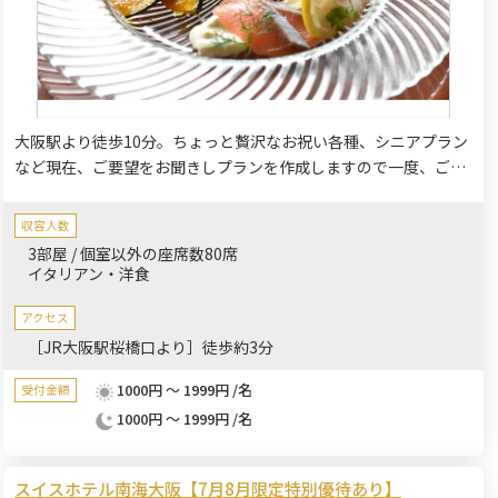
大阪駅より徒歩10分。ちょっと贅沢なお祝い各種、シニアプラン
など現在、ご要望をお聞きしプランを作成しますので一度、ご相
談下さい。
収容人数
3部屋 / 個室以外の座席数80席
イタリアン・洋食
アクセス
［JR大阪駅桜橋口より］徒歩約3分
1000円 ～ 1999円 /名
受付金額
1000円 ～ 1999円 /名
スイスホテル南海大阪【7月8月限定特別優待あり】