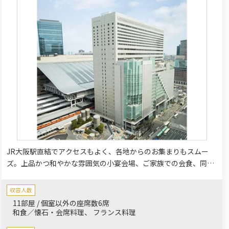
JR大阪駅直結でアクセスもよく、各地からのお集まりもスムー
ズ。上品かつ和やかな雰囲気の小宴会場、ご家族での会食、同窓
会などにおすすめの個室もご用意しております。心あたたまる集
いをプロデュースいたします。
収容人数
11部屋 / 個室以外の座席数6席
和食／懐石・会席料理
フランス料理