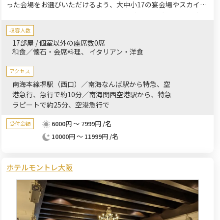
った会場をお選びいただけるよう、大中小17の宴会場やスカイバ
ンケットを完備しております。少人数のご宴会、ご家族様・ご親
族一同でのご宴会にもご利用いただけます。顔合わせ、長寿のお
収容人数
祝いなどのお誕生日祝いなど、シーンに応じておもてなしいたし
17部屋 / 個室以外の座席数0席
ます。
和食／懐石・会席料理
イタリアン・洋食
アクセス
南海本線堺駅（西口）／南海なんば駅から特急、空
港急行、急行で約10分／南海関西空港駅から、特急
ラピートで約25分、空港急行で
6000円 ～ 7999円 /名
受付金額
10000円 ～ 11999円 /名
ホテルモントレ大阪