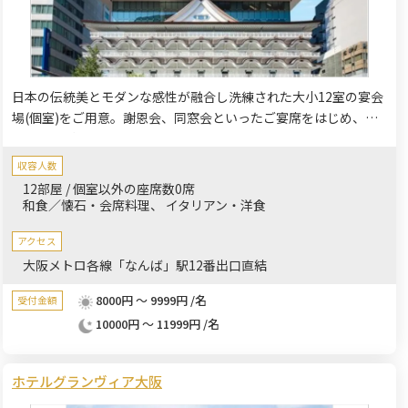
日本の伝統美とモダンな感性が融合し洗練された大小12室の宴会
場(個室)をご用意。謝恩会、同窓会といったご宴席をはじめ、ご
家族様・ご親族様一同でのお祝いイベント（慶事）など、落ち着
いた和の空間は多目的にご利用いただけます。大阪メトロ「なん
収容人数
ば」駅12番出口に地下で直結。南海、近鉄などの各私鉄やJR難波
12部屋 / 個室以外の座席数0席
駅へもアクセス至便の立地となります。
和食／懐石・会席料理
イタリアン・洋食
アクセス
大阪メトロ各線「なんば」駅12番出口直結
8000円 ～ 9999円 /名
受付金額
10000円 ～ 11999円 /名
ホテルグランヴィア大阪