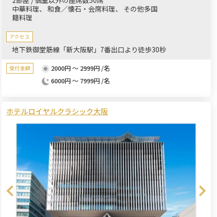
中華料理
和食／懐石・会席料理
その他多国
籍料理
アクセス
地下鉄御堂筋線「新大阪駅」7番出口より徒歩30秒
2000円 ～ 2999円 /名
受付金額
6000円 ～ 7999円 /名
ホテルロイヤルクラシック大阪