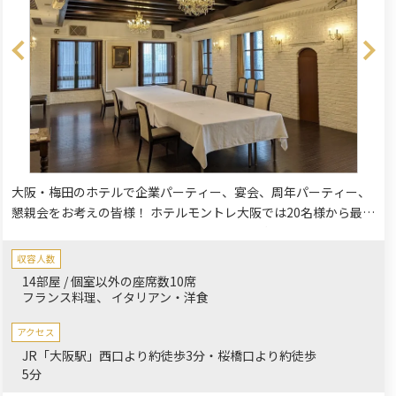
大阪・梅田のホテルで企業パーティー、宴会、周年パーティー、
懇親会をお考えの皆様！ ホテルモントレ大阪では20名様から最大
500名様（立食）まで対応が可能な宴会場をご用意致しておりま
す。会の趣旨に合わせてホテルスタッフがご提案致します。
収容人数
14部屋 / 個室以外の座席数10席
フランス料理
イタリアン・洋食
アクセス
JR「大阪駅」西口より約徒歩3分・桜橋口より約徒歩
5分