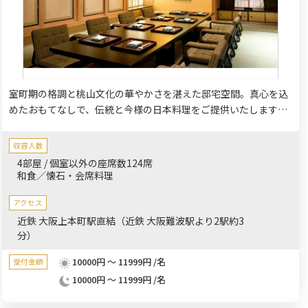
室町期の格調と桃山文化の華やかさを湛えた邸宅空間。真心を込
めたおもてなしで、伝統と今様の日本料理をご提供いたします。
四季折々の旬の食材を使い、素材そのものの味を活かした一品
を、ご堪能ください。
収容人数
4部屋 / 個室以外の座席数124席
和食／懐石・会席料理
アクセス
近鉄 大阪上本町駅直結（近鉄 大阪難波駅より2駅約3
分）
10000円 ～ 11999円 /名
受付金額
10000円 ～ 11999円 /名