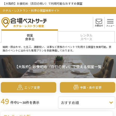
【大阪府】お食初め（百日の祝い）で利用可能なおすすめ個室
ホテル・レストラン・料亭の個室検索サイト
お問合せ
メニュー
個室
レンタル
食事会
スペース
結納・顔合わせ、七五三、還暦祝い、法事など家族のイベントで利用する個室を検索可能。家
族のイベントに合わせた専用プランを多数準備しております。
【大阪府】お食初め（百日の祝い）で使える個室一覧
エリア変更
予算・条件変更
49
件中1～30件を表示