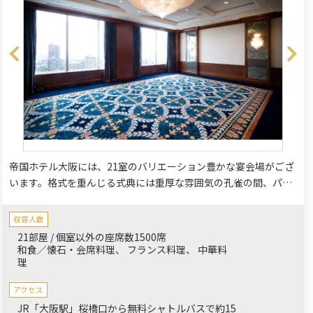
帝国ホテル大阪には、21室のバリエーション豊かな宴会場がござ
います。格式を重んじる式典には重厚な雰囲気の孔雀の間、パー
ティーやお食事会には高層階から街並みを一望できるスカイバン
ケットはいかがでしょうか。
収容人数
21部屋 / 個室以外の座席数1500席
和食／懐石・会席料理
フランス料理
中華料
理
アクセス
JR「大阪駅」桜橋口から無料シャトルバスで約15