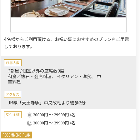
4名様からご利用頂ける、お祝い事におすすめのプランをご用意
しております。
収容人数
7部屋 / 個室以外の座席数0席
和食／懐石・会席料理
イタリアン・洋食
中
華料理
アクセス
JR線「天王寺駅」中央改札より徒歩2分
20000円 ～ 29999円 /名
受付金額
20000円 ～ 29999円 /名