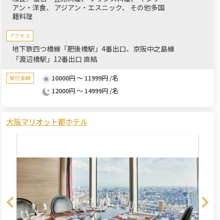
アン・洋食
アジアン・エスニック
その他多国
す。
籍料理
アクセス
地下鉄四つ橋線「肥後橋駅」4番出口、京阪中之島線
「渡辺橋駅」12番出口 直結
10000円 ～ 11999円 /名
受付金額
12000円 ～ 14999円 /名
大阪マリオット都ホテル