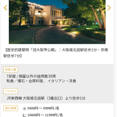
【歴史的建築物「旧大阪市公館」：大阪城北詰駅徒歩1分・京橋
駅徒歩7分】
収容人数
7部屋 / 個室以外の座席数30席
和食／懐石・会席料理
イタリアン・洋食
アクセス
JR東西線 大阪城北詰駅（3番出口）より徒歩1分
5000円 ～ 5999円 /名
受付金額
10000円 ～ 11999円 /名