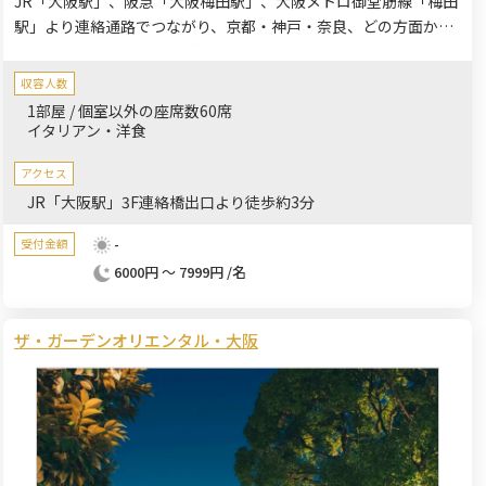
JR「大阪駅」、阪急「大阪梅田駅」、大阪メトロ御堂筋線「梅田
駅」より連絡通路でつながり、京都・神戸・奈良、どの方面から
のアクセスも便利です。ご家族や親族など大切な方々と寛ぎのひ
と時をお過ごしいただけます。
収容人数
1部屋 / 個室以外の座席数60席
イタリアン・洋食
アクセス
JR「大阪駅」3F連絡橋出口より徒歩約3分
-
受付金額
6000円 ～ 7999円 /名
ザ・ガーデンオリエンタル・大阪