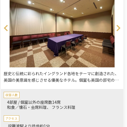
歴史と伝統に彩られたイングランド各地をテーマに創造された、
英国の美意識を感じさせる優美なホテル。個室も英国の邸宅のダ
イニングルームを思われせる優雅な雰囲気で特別な日にぴった
り。地下鉄各線、南海電鉄、近鉄、JR、阪神電鉄が乗り入れする
収容人数
一大ターミナル大阪難波駅に隣接致します。
4部屋 / 個室以外の座席数14席
和食／懐石・会席料理
フランス料理
アクセス
JR難波駅より徒歩約1分