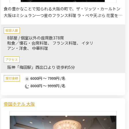
食の豊かなことで知られる大阪の町で、ザ・リッツ・カールトン
大阪はミシュラン一つ星のフランス料理 ラ・ベや天ぷら 花筐を含
むレストランにて多彩な料理をご提供しております。日本独自の
料理をお愉しみいただける花筐、上品な広東料理をご提供する香
収容人数
桃、豊富なドリンクメニューを誇るラウンジやバーなど、6つの
8部屋 / 個室以外の座席数378席
レストラン＆バーでお待ちしております。大小様様々なサイズの
和食／懐石・会席料理
フランス料理
イタリ
アン・洋食
中華料理
宴会場でのパーティーは多彩な用途にてご利用いただく事ができ
ます。
アクセス
阪神「梅田駅」西出口より 徒歩約5分
6000円 ～ 7999円 /名
受付金額
8000円 ～ 9999円 /名
帝国ホテル 大阪