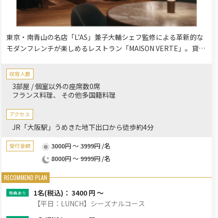
東京・南青山の名店「L’AS」兼子大輔シェフ監修による革新的な
モダンフレンチが楽しめるレストラン「MAISON VERTE」。貸切
利用も20名様から50名様以上まで対応可能ですので、大規模なパ
ーティーにもご相談ください。完全個室も完備。
収容人数
3部屋 / 個室以外の座席数0席
フランス料理
その他多国籍料理
アクセス
JR「大阪駅」うめきた地下出口から徒歩約4分
3000円 ～ 3999円 /名
受付金額
8000円 ～ 9999円 /名
1名
(税込)： 3400 円 ～
【平日：LUNCH】シーズナルコース