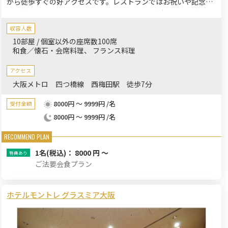
から徒歩すぐの好アクセスです。レストランではお祝いや記念
日、接待などにおすすめの個室確約プランもございます。ご家族
様やご親族様でゆったりとしたお時間を過ごされてはいかがでし
収容人数
ょうか。
10部屋 / 個室以外の座席数100席
和食／懐石・会席料理
フランス料理
アクセス
大阪メトロ 四つ橋線 西梅田駅 徒歩7分
8000円 ～ 9999円 /名
受付金額
8000円 ～ 9999円 /名
1名
(税込)： 8000 円 ～
ご法要会食プラン
ホテルモントレ グラスミア大阪