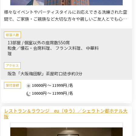
様々なイベントやパーティスタイルにお応えできる洗練された空
間で、ご家族・ご親族など大切な方々や親しいご友人とでも心も
華やぐ、ワンランク上のパーティーを。顔合わせやお食い初め、
お誕生日祝いなどにご利用くださいませ。
収容人数
13部屋 / 個室以外の座席数550席
和食／懐石・会席料理
フランス料理
中華料
理
アクセス
阪急「大阪梅田駅」茶屋町口徒歩約3分
10000円 ～ 11999円 /名
受付金額
10000円 ～ 11999円 /名
レストラン＆ラウンジ eu（ゆう）／シェラトン都ホテル大
阪