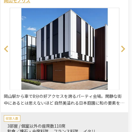
岡山モノリス
岡山駅から車で8分の好アクセスを誇るパーティ会場。閑静な街
中にあるとは思えないほど 自然美溢れる日本庭園に和の要素をと
りいれた スタイリッシュモダンなゲストハウス。ご家族様、ご親
族様のお集まりにも最適。特別な時を刻む大切な日のおもてなし
収容人数
にぴったり。
3部屋 / 個室以外の座席数110席
和食／懐石・会席料理
フランス料理
イタリ