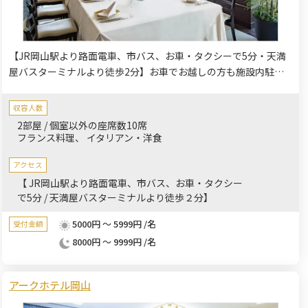
【JR岡山駅より路面電車、市バス、お車・タクシーで5分・天満
屋バスターミナルより徒歩2分】お車でお越しの方も施設内駐車
場をご利用頂けます。高層階で味わえる最高の料理とホスピタリ
ティ。家族やご友人など大切な人と楽しいひと時をご提供いたし
収容人数
ます。
2部屋 / 個室以外の座席数10席
フランス料理
イタリアン・洋食
アクセス
【 JR岡山駅より路面電車、市バス、お車・タクシー
で5分 / 天満屋バスターミナルより徒歩２分】
5000円 ～ 5999円 /名
受付金額
8000円 ～ 9999円 /名
アークホテル岡山