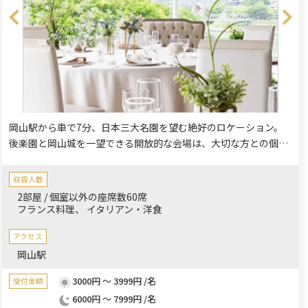
岡山駅から車で7分、日本三大名園を望む絶好のロケーション。
後楽園と岡山城を一望できる開放的な会場は、大切な方との個室
食事会に最適です。四季折々の景色が広がる上質な空間で、晴れ
の国・岡山ならではの贅沢なひとときを。明るくゆったりとした
収容人数
会場は非日常感を演出し、親族の集まりからビジネスでの宴会ま
2部屋 / 個室以外の座席数60席
で幅広く対応可能です。美しい絶景と共に、レイクラシック岡山
フランス料理
イタリアン・洋食
ならではの特別なお食事の時間をお楽しみください。
アクセス
岡山駅
3000円 ～ 3999円 /名
受付金額
6000円 ～ 7999円 /名