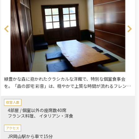
緑豊かな森に抱かれたクラシカルな洋館で、特別な個室食事会
を。「森の邸宅 彩音」は、穏やかで上質な時間が流れるフレンチ
レストランです。木の温もりと重厚感が調和するメインダイニン
グからは、四季折々の美しい庭園が広がり、訪れる人々を魅了し
収容人数
ます。
4部屋 / 個室以外の座席数40席
フランス料理
イタリアン・洋食
アクセス
JR岡山駅から車で15分