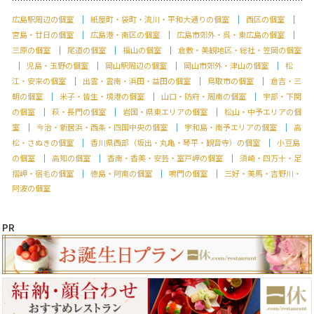
広島駅周辺の個室
紙屋町・袋町・流川・平和大通りの個室
西区の個室
宮島・廿日の個室
広島港・南区の個室
広島市郊外・呉・東広島の個室
三原の個室
尾道の個室
福山の個室
倉敷・美観地区・総社・笠岡の個室
児島・玉野の個室
岡山駅周辺の個室
岡山市郊外・津山の個室
松
江・安来の個室
出雲・雲南・浜田・益田の個室
鳥取市の個室
倉吉・三
朝の個室
米子・皆生・境港の個室
山口・防府・周南の個室
宇部・下関
の個室
萩・長門の個室
岩国・県東エリアの個室
松山・中予エリアの個
室
今治・新居浜・西条・四国中央の個室
宇和島・南予エリアの個室
高
松・さぬきの個室
香川県西部（坂出・丸亀・琴平・観音寺）の個室
小豆島
の個室
高知の個室
香南・香美・安芸・室戸岬の個室
須崎・四万十・足
摺岬・宿毛の個室
徳島・阿南の個室
鳴門の個室
三好・美馬・吉野川・
阿波の個室
PR