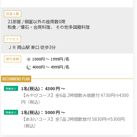
祝いにぴったりの懐石など飲み放題付きの多彩なコースがござい
ます。鮮度抜群の海の幸や山の幸、旬の食材をふんだんに使った
収容人数
お料理と厳選した美味しいお酒の数々とともに、お祝いの時間を
21部屋 / 個室以外の座席数0席
ゆっくりとお過ごしください。
和食／懐石・会席料理
その他多国籍料理
アクセス
ＪＲ 岡山駅 東口 徒歩3分
1000円 ～ 1999円 /名
受付金額
4000円 ～ 4999円 /名
1名
(税込)： 4300 円 ～
【みやびコース】全6品 2時間飲み放題付 4730円⇒4300
円（税込）
1名
(税込)： 5000 円 ～
【あおいコース】全7品 2時間飲放付 5830円⇒5300円
（税込）