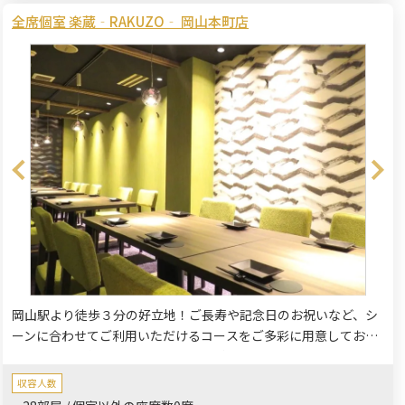
全席個室 楽蔵‐RAKUZO‐ 岡山本町店
岡山駅より徒歩３分の好立地！ご長寿や記念日のお祝いなど、シ
ーンに合わせてご利用いただけるコースをご多彩に用意しており
ます。旬の食材を使った楽蔵自慢の料理とお酒をゆったりと。落
ち着いたプライベートな個室空間で周りを気にすることなくごゆ
収容人数
るりとお過ごしください。