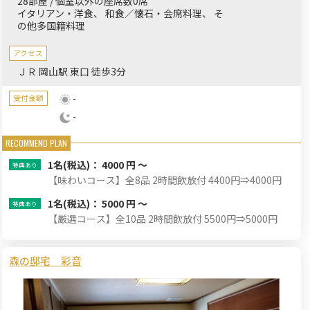
28部屋 / 個室以外の座席数0席
イタリアン・洋食
和食／懐石・会席料理
そ
の他多国籍料理
アクセス
ＪＲ 岡山駅 東口 徒歩3分
-
受付金額
-
1名
(税込)： 4000 円 ～
【味わいコース】全8品 2時間飲放付 4400円⇒4000円
1名
(税込)： 5000 円 ～
【厳選コース】全10品 2時間飲放付 5500円⇒5000円
森の邸宅 彩音