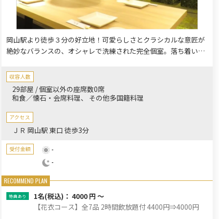
岡山駅より徒歩３分の好立地！可愛らしさとクラシカルな意匠が
絶妙なバランスの、オシャレで洗練された完全個室。落ち着いた
和モダンの空間は、記念日や誕生日会、ご長寿のお祝いにも最適
です。ご家族のお集まりにも利用しやすい多彩なコースをご用
収容人数
意。こだわりの梅酒や華やかな創作和食でおもてなしいたしま
29部屋 / 個室以外の座席数0席
す。
和食／懐石・会席料理
その他多国籍料理
アクセス
ＪＲ 岡山駅 東口 徒歩3分
-
受付金額
-
1名
(税込)： 4000 円 ～
【花衣コース】全7品 2時間飲放題付 4400円⇒4000円