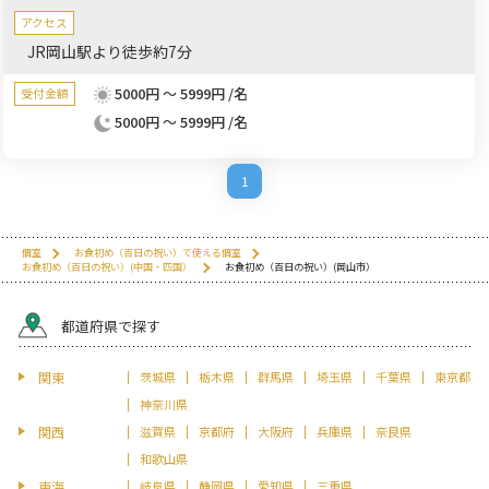
アクセス
JR岡山駅より徒歩約7分
5000円 ～ 5999円 /名
受付金額
5000円 ～ 5999円 /名
1
個室
お食初め（百日の祝い）で使える個室
お食初め（百日の祝い）(中国・四国）
お食初め（百日の祝い）(岡山市）
都道府県で探す
関東
茨城県
栃木県
群馬県
埼玉県
千葉県
東京都
神奈川県
関西
滋賀県
京都府
大阪府
兵庫県
奈良県
和歌山県
東海
岐阜県
静岡県
愛知県
三重県