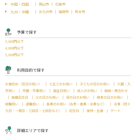
中国・四国
岡山市
広島市
九州・沖縄
北九州市
福岡市
熊本市
予算で探す
3,000円以下
4,000円以下
5,000円以下
利用目的で探す
お食初め（百日の祝い）
七五三のお祝い
子どもの日のお祝い
入園・入
学祝い
卒園・卒業祝い
誕生日祝い
成人のお祝い
結納・顔合わせ
結婚記念日
父の日のお祝い
母の日のお祝い
敬老の日のお祝い
就職祝い
退職祝い
長寿のお祝い（古希・喜寿・米寿など）
法事（四十
九日・一周忌・三回忌・七回忌など）
記念日
接待・会食
デート
詳細エリアで探す