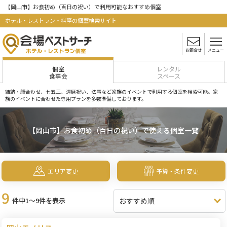
【岡山市】お食初め（百日の祝い）で利用可能なおすすめ個室
ホテル・レストラン・料亭の個室検索サイト
お問合せ
メニュー
個室
レンタル
食事会
スペース
結納・顔合わせ、七五三、還暦祝い、法事など家族のイベントで利用する個室を検索可能。家
族のイベントに合わせた専用プランを多数準備しております。
【岡山市】お食初め（百日の祝い）で使える個室一覧
エリア変更
予算・条件変更
9
件中1～9件を表示