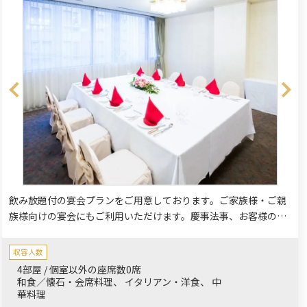
飲み放題付の宴会プランをご用意しております。ご家族様・ご親
族様向けの宴会にもご利用いただけます。慶事法事、お客様のご
要望に応じておもてなしいたします。お料理自慢の和食料理長・
洋食シェフがお客様のご要望を直接お伺いいたします。
収容人数
4部屋 / 個室以外の座席数0席
和食／懐石・会席料理
イタリアン・洋食
中
華料理