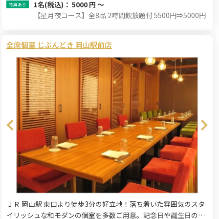
1名
(税込)： 5000 円 ～
【星月夜コース】全8品 2時間飲放題付 5500円⇒5000円
全席個室 じぶんどき 岡山駅前店
ＪＲ 岡山駅 東口より徒歩3分の好立地！落ち着いた雰囲気のスタ
イリッシュな和モダンの個室を多数ご用意。記念日や誕生日のお