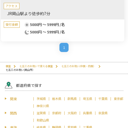
アクセス
JR岡山駅より徒歩約7分
5000円 ～ 5999円 /名
受付金額
5000円 ～ 5999円 /名
1
個室
七五三のお祝いで使える個室
七五三のお祝い(中国・四国）
七五三のお祝い(岡山市）
都道府県で探す
関東
茨城県
栃木県
群馬県
埼玉県
千葉県
東京都
神奈川県
関西
滋賀県
京都府
大阪府
兵庫県
奈良県
和歌山県
東海
岐阜県
静岡県
愛知県
三重県