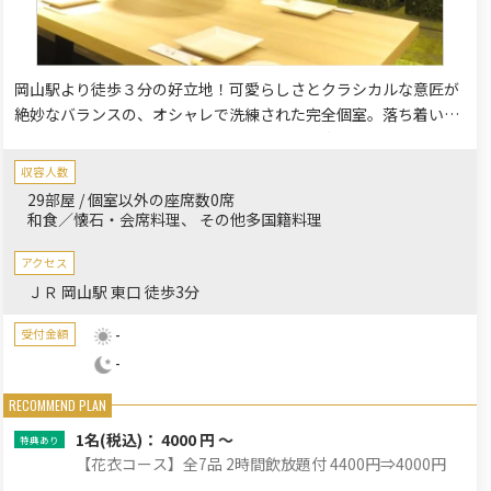
岡山駅より徒歩３分の好立地！可愛らしさとクラシカルな意匠が
絶妙なバランスの、オシャレで洗練された完全個室。落ち着いた
和モダンの空間は、記念日や誕生日会、ご長寿のお祝いにも最適
です。ご家族のお集まりにも利用しやすい多彩なコースをご用
収容人数
意。こだわりの梅酒や華やかな創作和食でおもてなしいたしま
29部屋 / 個室以外の座席数0席
す。
和食／懐石・会席料理
その他多国籍料理
アクセス
ＪＲ 岡山駅 東口 徒歩3分
-
受付金額
-
1名
(税込)： 4000 円 ～
【花衣コース】全7品 2時間飲放題付 4400円⇒4000円