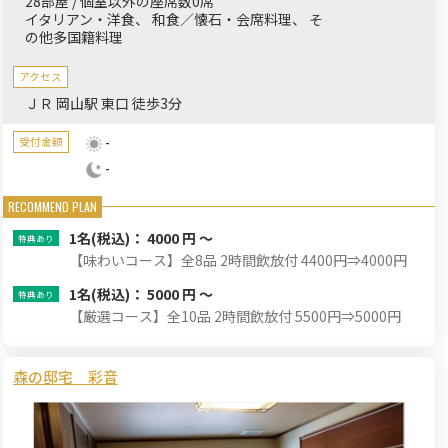
28部屋 / 個室以外の座席数0席
イタリアン・洋食
和食／懐石・会席料理
そ
の他多国籍料理
アクセス
ＪＲ 岡山駅 東口 徒歩3分
-
受付金額
-
1名
(税込)： 4000 円 ～
【味わいコース】全8品 2時間飲放付 4400円⇒4000円
1名
(税込)： 5000 円 ～
【厳選コース】全10品 2時間飲放付 5500円⇒5000円
森の邸宅 彩音