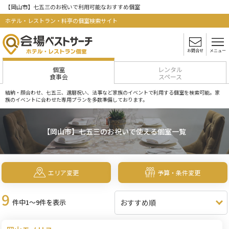
【岡山市】七五三のお祝いで利用可能なおすすめ個室
ホテル・レストラン・料亭の個室検索サイト
お問合せ
メニュー
個室
レンタル
食事会
スペース
結納・顔合わせ、七五三、還暦祝い、法事など家族のイベントで利用する個室を検索可能。家
族のイベントに合わせた専用プランを多数準備しております。
【岡山市】七五三のお祝いで使える個室一覧
エリア変更
予算・条件変更
9
件中1～9件を表示