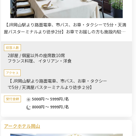
【JR岡山駅より路面電車、市バス、お車・タクシーで5分・天満
屋バスターミナルより徒歩2分】お車でお越しの方も施設内駐車
場をご利用頂けます。高層階で味わえる最高の料理とホスピタリ
ティ。家族やご友人など大切な人と楽しいひと時をご提供いたし
収容人数
ます。
2部屋 / 個室以外の座席数10席
フランス料理
イタリアン・洋食
アクセス
【 JR岡山駅より路面電車、市バス、お車・タクシー
で5分 / 天満屋バスターミナルより徒歩２分】
5000円 ～ 5999円 /名
受付金額
8000円 ～ 9999円 /名
アークホテル岡山