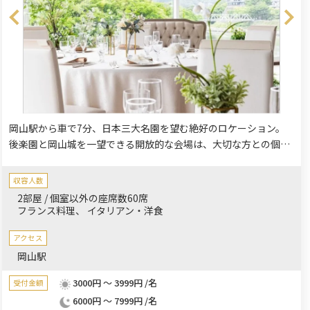
岡山駅から車で7分、日本三大名園を望む絶好のロケーション。
後楽園と岡山城を一望できる開放的な会場は、大切な方との個室
食事会に最適です。四季折々の景色が広がる上質な空間で、晴れ
の国・岡山ならではの贅沢なひとときを。明るくゆったりとした
収容人数
会場は非日常感を演出し、親族の集まりからビジネスでの宴会ま
2部屋 / 個室以外の座席数60席
で幅広く対応可能です。美しい絶景と共に、レイクラシック岡山
フランス料理
イタリアン・洋食
ならではの特別なお食事の時間をお楽しみください。
アクセス
岡山駅
3000円 ～ 3999円 /名
受付金額
6000円 ～ 7999円 /名