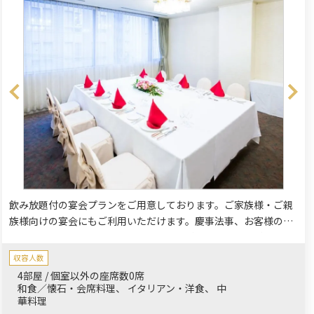
飲み放題付の宴会プランをご用意しております。ご家族様・ご親
族様向けの宴会にもご利用いただけます。慶事法事、お客様のご
要望に応じておもてなしいたします。お料理自慢の和食料理長・
洋食シェフがお客様のご要望を直接お伺いいたします。
収容人数
4部屋 / 個室以外の座席数0席
和食／懐石・会席料理
イタリアン・洋食
中
華料理