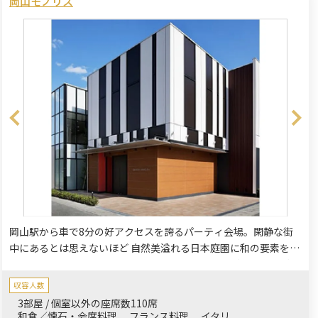
岡山モノリス
岡山駅から車で8分の好アクセスを誇るパーティ会場。閑静な街
中にあるとは思えないほど 自然美溢れる日本庭園に和の要素をと
りいれた スタイリッシュモダンなゲストハウス。ご家族様、ご親
族様のお集まりにも最適。特別な時を刻む大切な日のおもてなし
収容人数
にぴったり。
3部屋 / 個室以外の座席数110席
和食／懐石・会席料理
フランス料理
イタリ