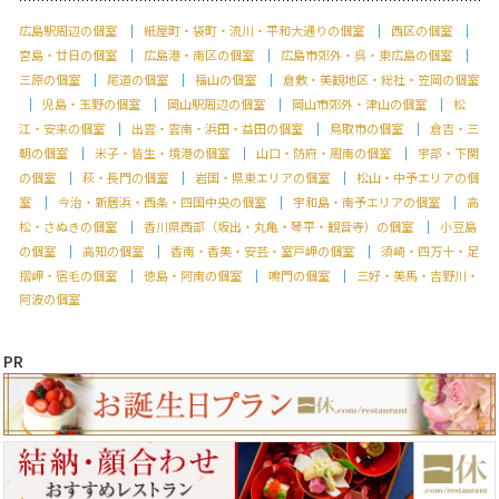
広島駅周辺の個室
紙屋町・袋町・流川・平和大通りの個室
西区の個室
宮島・廿日の個室
広島港・南区の個室
広島市郊外・呉・東広島の個室
三原の個室
尾道の個室
福山の個室
倉敷・美観地区・総社・笠岡の個室
児島・玉野の個室
岡山駅周辺の個室
岡山市郊外・津山の個室
松
江・安来の個室
出雲・雲南・浜田・益田の個室
鳥取市の個室
倉吉・三
朝の個室
米子・皆生・境港の個室
山口・防府・周南の個室
宇部・下関
の個室
萩・長門の個室
岩国・県東エリアの個室
松山・中予エリアの個
室
今治・新居浜・西条・四国中央の個室
宇和島・南予エリアの個室
高
松・さぬきの個室
香川県西部（坂出・丸亀・琴平・観音寺）の個室
小豆島
の個室
高知の個室
香南・香美・安芸・室戸岬の個室
須崎・四万十・足
摺岬・宿毛の個室
徳島・阿南の個室
鳴門の個室
三好・美馬・吉野川・
阿波の個室
PR