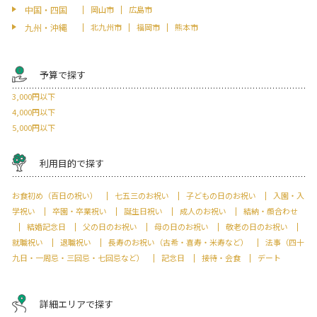
中国・四国
岡山市
広島市
九州・沖縄
北九州市
福岡市
熊本市
予算で探す
3,000円以下
4,000円以下
5,000円以下
利用目的で探す
お食初め（百日の祝い）
七五三のお祝い
子どもの日のお祝い
入園・入
学祝い
卒園・卒業祝い
誕生日祝い
成人のお祝い
結納・顔合わせ
結婚記念日
父の日のお祝い
母の日のお祝い
敬老の日のお祝い
就職祝い
退職祝い
長寿のお祝い（古希・喜寿・米寿など）
法事（四十
九日・一周忌・三回忌・七回忌など）
記念日
接待・会食
デート
詳細エリアで探す