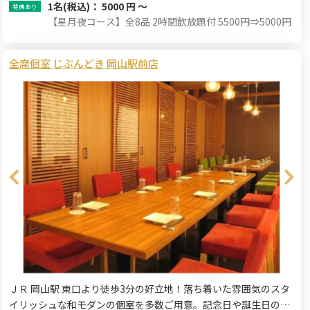
1名
(税込)： 5000 円 ～
【星月夜コース】全8品 2時間飲放題付 5500円⇒5000円
全席個室 じぶんどき 岡山駅前店
ＪＲ 岡山駅 東口より徒歩3分の好立地！落ち着いた雰囲気のスタ
イリッシュな和モダンの個室を多数ご用意。記念日や誕生日のお