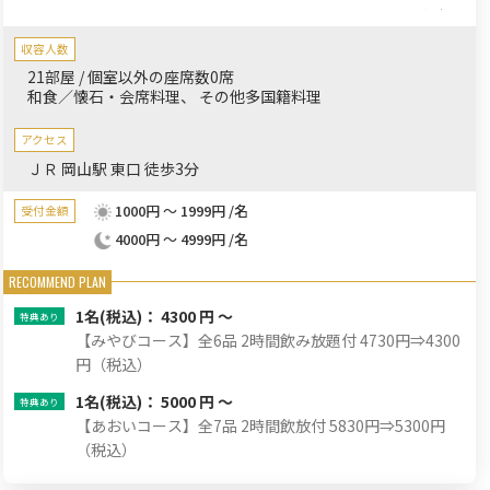
祝いにぴったりの懐石など飲み放題付きの多彩なコースがござい
ます。鮮度抜群の海の幸や山の幸、旬の食材をふんだんに使った
収容人数
お料理と厳選した美味しいお酒の数々とともに、お祝いの時間を
21部屋 / 個室以外の座席数0席
ゆっくりとお過ごしください。
和食／懐石・会席料理
その他多国籍料理
アクセス
ＪＲ 岡山駅 東口 徒歩3分
1000円 ～ 1999円 /名
受付金額
4000円 ～ 4999円 /名
1名
(税込)： 4300 円 ～
【みやびコース】全6品 2時間飲み放題付 4730円⇒4300
円（税込）
1名
(税込)： 5000 円 ～
【あおいコース】全7品 2時間飲放付 5830円⇒5300円
（税込）