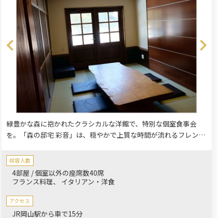
緑豊かな森に抱かれたクラシカルな洋館で、特別な個室食事会
を。「森の邸宅 彩音」は、穏やかで上質な時間が流れるフレンチ
レストランです。木の温もりと重厚感が調和するメインダイニン
グからは、四季折々の美しい庭園が広がり、訪れる人々を魅了し
収容人数
ます。
4部屋 / 個室以外の座席数40席
フランス料理
イタリアン・洋食
アクセス
JR岡山駅から車で15分