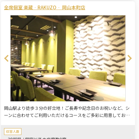
全席個室 楽蔵‐RAKUZO‐ 岡山本町店
岡山駅より徒歩３分の好立地！ご長寿や記念日のお祝いなど、シ
ーンに合わせてご利用いただけるコースをご多彩に用意しており
ます。旬の食材を使った楽蔵自慢の料理とお酒をゆったりと。落
ち着いたプライベートな個室空間で周りを気にすることなくごゆ
収容人数
るりとお過ごしください。