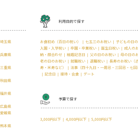
利用目的で探す
埼玉県
お食初め（百日の祝い）
七五三のお祝い
子どもの日の
入園・入学祝い
卒園・卒業祝い
誕生日祝い
成人の
兵庫県
納・顔合わせ
結婚記念日
父の日のお祝い
母の日の
老の日のお祝い
就職祝い
退職祝い
長寿のお祝い（
三重県
寿・米寿など）
法事（四十九日・一周忌・三回忌・七回
記念日
接待・会食
デート
秋田県
福井県
予算で探す
広島県
愛媛県
3,000円以下
4,000円以下
5,000円以下
熊本県