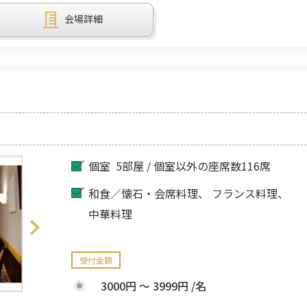
会場詳細
個室
5部屋 / 個室以外の座席数116席
和食／懐石・会席料理
フランス料理
中華料理
受付金額
3000円 ～ 3999円 /名