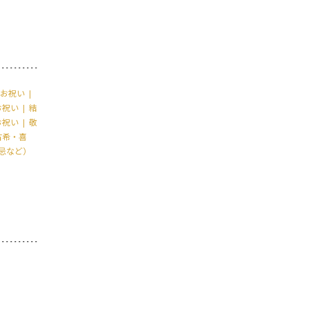
お祝い
お祝い
結
お祝い
敬
古希・喜
忌など）