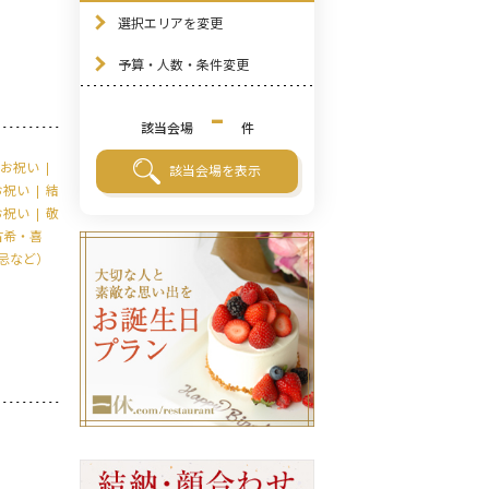
選択エリアを変更
予算・人数・条件変更
-
該当会場
件
お祝い
該当会場を表示
お祝い
結
お祝い
敬
古希・喜
忌など）