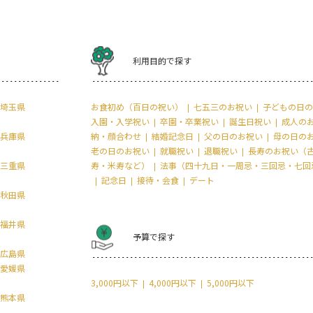
利用目的で探す
埼玉県
お食初め（百日の祝い）
七五三のお祝い
子どもの日の
入園・入学祝い
卒園・卒業祝い
誕生日祝い
成人の
兵庫県
納・顔合わせ
結婚記念日
父の日のお祝い
母の日の
老の日のお祝い
就職祝い
退職祝い
長寿のお祝い（
三重県
寿・米寿など）
法事（四十九日・一周忌・三回忌・七回
記念日
接待・会食
デート
秋田県
福井県
予算で探す
広島県
愛媛県
3,000円以下
4,000円以下
5,000円以下
熊本県