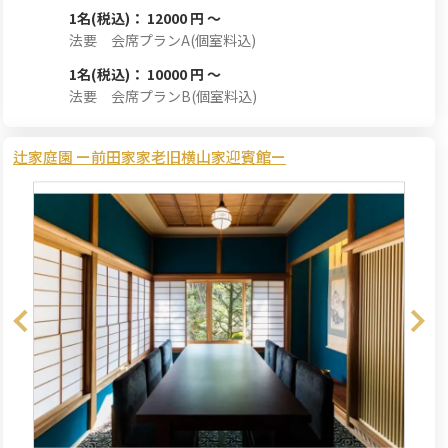
1名
(税込)： 12000 円 ～
法要 会席プランA(個室料込)
1名
(税込)： 10000 円 ～
法要 会席プランB(個室料込)
辻家庭園 ー前田家家老旧横山家迎賓館ー