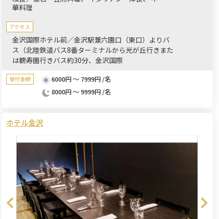
華料理
アクセス
金沢国際ホテル前／金沢駅兼六園口（東口）よりバ
ス（北陸鉄道バス8番ターミナルから光が丘行きまた
は鶴寿園行きバス約30分、金沢国際
6000円 ～ 7999円 /名
受付金額
8000円 ～ 9999円 /名
ホテル金沢