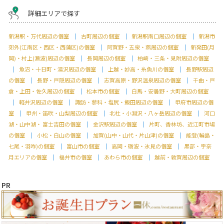
詳細エリアで探す
新潟駅・万代周辺の個室
古町周辺の個室
新潟駅南口周辺の個室
新潟市
郊外(江南区・西区・西蒲区)の個室
阿賀野・五泉・燕周辺の個室
新発田(月
岡)・村上(瀬波)周辺の個室
長岡周辺の個室
柏崎・三条・見附周辺の個室
魚沼・十日町・湯沢周辺の個室
上越・妙高・糸魚川の個室
長野駅周辺
の個室
長野・戸隠周辺の個室
志賀高原・野沢温泉周辺の個室
千曲・戸
倉・上田・佐久周辺の個室
松本市の個室
白馬・安曇野・大町周辺の個室
軽井沢周辺の個室
諏訪・蓼科・塩尻・飯田周辺の個室
甲府市周辺の個
室
甲州・笛吹・山梨周辺の個室
北杜・小淵沢・八ヶ岳周辺の個室
河口
湖・山中湖・ 富士吉田の個室
金沢駅周辺の個室
片町、香林坊、近江町市場
の個室
小松・白山の個室
加賀(山中・山代・片山津)の個室
能登(輪島・
七尾・羽咋)の個室
富山市の個室
高岡・砺波・氷見の個室
黒部・宇奈
月エリアの個室
福井市の個室
あわら市の個室
越前・敦賀周辺の個室
PR