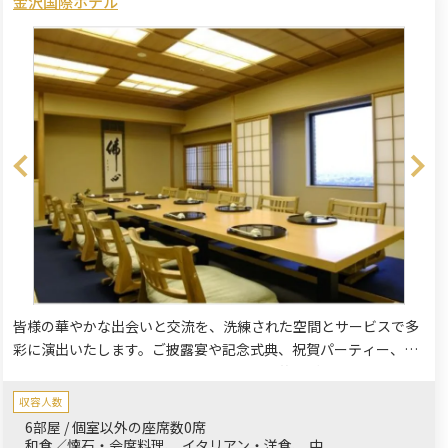
金沢国際ホテル
皆様の華やかな出会いと交流を、洗練された空間とサービスで多
彩に演出いたします。ご披露宴や記念式典、祝賀パーティー、ご
結納・顔合わせ、記念日のお祝いなど、目的やご人数に応じて
様々にご利用いただけます。宴会・会食のお客様は、マイクロバ
収容人数
スによる無料送迎も承っております。お気軽にお問合せ下さい。
6部屋 / 個室以外の座席数0席
ご家族様・ご親族様一同での集いにもおすすめです。
和食／懐石・会席料理
イタリアン・洋食
中