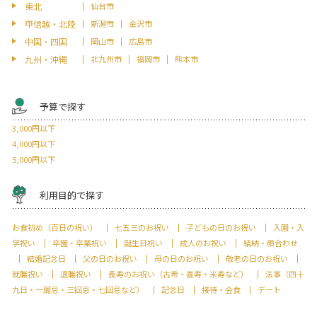
東北
仙台市
甲信越・北陸
新潟市
金沢市
中国・四国
岡山市
広島市
九州・沖縄
北九州市
福岡市
熊本市
予算で探す
3,000円以下
4,000円以下
5,000円以下
利用目的で探す
お食初め（百日の祝い）
七五三のお祝い
子どもの日のお祝い
入園・入
学祝い
卒園・卒業祝い
誕生日祝い
成人のお祝い
結納・顔合わせ
結婚記念日
父の日のお祝い
母の日のお祝い
敬老の日のお祝い
就職祝い
退職祝い
長寿のお祝い（古希・喜寿・米寿など）
法事（四十
九日・一周忌・三回忌・七回忌など）
記念日
接待・会食
デート