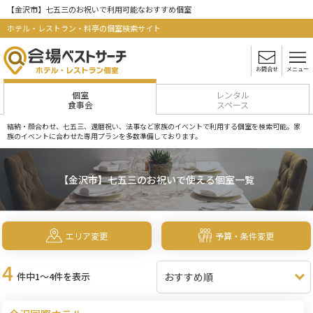
【金沢市】七五三のお祝いで利用可能なおすすめ個室
ホテル・レストラン・料亭の個室検索サイト
お問合せ
メニュー
個室
レンタル
食事会
スペース
結納・顔合わせ、七五三、還暦祝い、法事など家族のイベントで利用する個室を検索可能。家
族のイベントに合わせた専用プランを多数準備しております。
【金沢市】七五三のお祝いで使える個室一覧
エリア変更
予算・条件変更
4
件中1～4件を表示