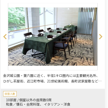
金沢城公園・兼六園に近く、半径1キロ圏内には主要観光名所、
ひがし茶屋街、近江町市場、21世紀美術館、長町武家屋敷などが
ございます。パーティーや会議などのお集まりだけでなく、観光
の拠点としても便利にご利用いただけます。両家の顔合わせ、お
収容人数
誕生日祝い、長寿のお祝い、お子さまの成長祝い、大切な方との
10部屋 / 個室以外の座席数0席
特別な日にぴったりです。
和食／懐石・会席料理
イタリアン・洋食