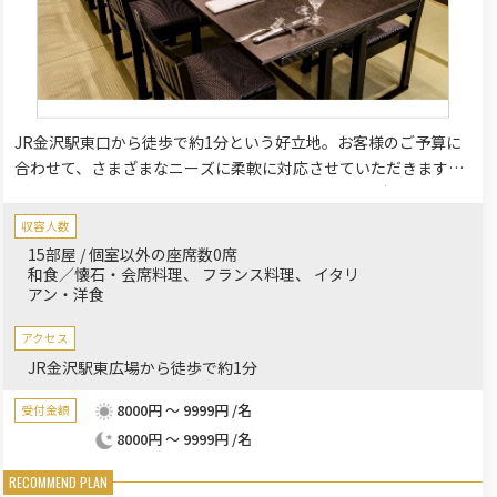
JR金沢駅東口から徒歩で約1分という好立地。お客様のご予算に
合わせて、さまざまなニーズに柔軟に対応させていただきます。
ご結納・顔合わせにぴったりの和座敷（個室）もございます。そ
の他、ご家族様・ご親族様の集いでもご利用いただける洋風小宴
収容人数
会場(月、風、扇の間)もご用意しております。
15部屋 / 個室以外の座席数0席
和食／懐石・会席料理
フランス料理
イタリ
アン・洋食
アクセス
JR金沢駅東広場から徒歩で約1分
8000円 ～ 9999円 /名
受付金額
8000円 ～ 9999円 /名