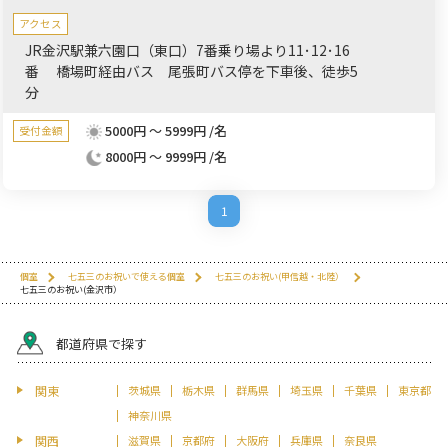
アクセス
JR金沢駅兼六園口（東口）7番乗り場より11･12･16
番 橋場町経由バス 尾張町バス停を下車後、徒歩5
分
5000円 ～ 5999円 /名
受付金額
8000円 ～ 9999円 /名
1
個室
七五三のお祝いで使える個室
七五三のお祝い(甲信越・北陸）
七五三のお祝い(金沢市）
都道府県で探す
関東
茨城県
栃木県
群馬県
埼玉県
千葉県
東京都
神奈川県
関西
滋賀県
京都府
大阪府
兵庫県
奈良県