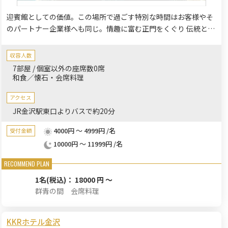
迎賓館としての価値。この場所で過ごす特別な時間はお客様やそ
のパートナー企業様へも同じ。情趣に富む正門をくぐり 伝統とモ
ダンが融合した空間で唯一無二のおもてなしをさせていただきま
す。顔合わせ、お子さまの成長祝い、長寿のお祝いなど大切なご
収容人数
家族様・ご友人様の慶事にぴったりです。
7部屋 / 個室以外の座席数0席
和食／懐石・会席料理
アクセス
JR金沢駅東口よりバスで約20分
4000円 ～ 4999円 /名
受付金額
10000円 ～ 11999円 /名
1名
(税込)： 18000 円 ～
群青の間 会席料理
KKRホテル金沢