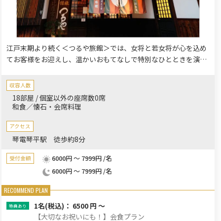
江戸末期より続く＜つるや旅館＞では、女将と若女将が心を込め
てお客様をお迎えし、温かいおもてなしで特別なひとときを演出
いたします。プライベートな空間でのお食事会をお考えのお客様
には、歴史と温もりを感じる当旅館で、大切な方々と和やかな時
収容人数
間をお過ごしいただけます。お祝い事やご会食に、心ゆくまでく
18部屋 / 個室以外の座席数0席
つろぎのひとときをご提供いたします。
和食／懐石・会席料理
アクセス
琴電琴平駅 徒歩約8分
6000円 ～ 7999円 /名
受付金額
6000円 ～ 7999円 /名
1名
(税込)： 6500 円 ～
【大切なお祝いにも！】会食プラン