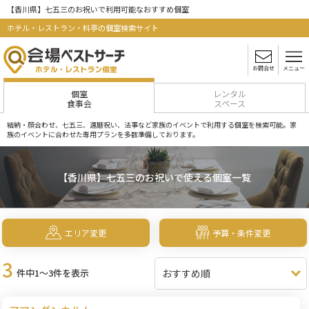
【香川県】七五三のお祝いで利用可能なおすすめ個室
ホテル・レストラン・料亭の個室検索サイト
お問合せ
メニュー
個室
レンタル
食事会
スペース
結納・顔合わせ、七五三、還暦祝い、法事など家族のイベントで利用する個室を検索可能。家
族のイベントに合わせた専用プランを多数準備しております。
【香川県】七五三のお祝いで使える個室一覧
エリア変更
予算・条件変更
3
件中1～3件を表示