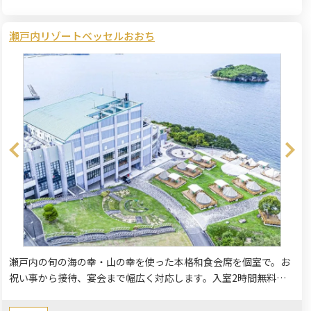
瀬戸内リゾートベッセルおおち
瀬戸内の旬の海の幸・山の幸を使った本格和食会席を個室で。お
祝い事から接待、宴会まで幅広く対応します。入室2時間無料、
5,000円以上のプランで大浴場無料特典付き。24名乗り無料送迎
バス、カラオケ設備、宿泊プランも完備。お子様向け会席もご用