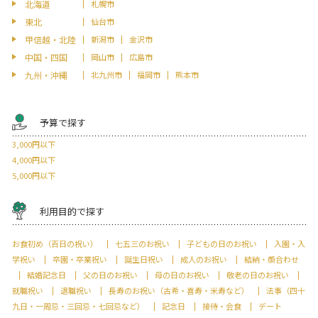
北海道
札幌市
東北
仙台市
甲信越・北陸
新潟市
金沢市
中国・四国
岡山市
広島市
九州・沖縄
北九州市
福岡市
熊本市
予算で探す
3,000円以下
4,000円以下
5,000円以下
利用目的で探す
お食初め（百日の祝い）
七五三のお祝い
子どもの日のお祝い
入園・入
学祝い
卒園・卒業祝い
誕生日祝い
成人のお祝い
結納・顔合わせ
結婚記念日
父の日のお祝い
母の日のお祝い
敬老の日のお祝い
就職祝い
退職祝い
長寿のお祝い（古希・喜寿・米寿など）
法事（四十
九日・一周忌・三回忌・七回忌など）
記念日
接待・会食
デート