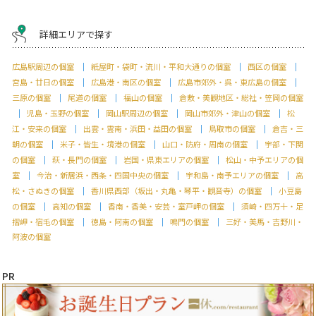
詳細エリアで探す
広島駅周辺の個室
紙屋町・袋町・流川・平和大通りの個室
西区の個室
宮島・廿日の個室
広島港・南区の個室
広島市郊外・呉・東広島の個室
三原の個室
尾道の個室
福山の個室
倉敷・美観地区・総社・笠岡の個室
児島・玉野の個室
岡山駅周辺の個室
岡山市郊外・津山の個室
松
江・安来の個室
出雲・雲南・浜田・益田の個室
鳥取市の個室
倉吉・三
朝の個室
米子・皆生・境港の個室
山口・防府・周南の個室
宇部・下関
の個室
萩・長門の個室
岩国・県東エリアの個室
松山・中予エリアの個
室
今治・新居浜・西条・四国中央の個室
宇和島・南予エリアの個室
高
松・さぬきの個室
香川県西部（坂出・丸亀・琴平・観音寺）の個室
小豆島
の個室
高知の個室
香南・香美・安芸・室戸岬の個室
須崎・四万十・足
摺岬・宿毛の個室
徳島・阿南の個室
鳴門の個室
三好・美馬・吉野川・
阿波の個室
PR