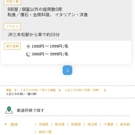
収容人数
意し、家族でも安心してご利用いただけます。
8部屋 / 個室以外の座席数0席
和食／懐石・会席料理
イタリアン・洋食
アクセス
JR三本松駅から車で約10分
1000円 ～ 1999円 /名
受付金額
3000円 ～ 3999円 /名
1
個室
七五三のお祝いで使える個室
七五三のお祝い(中国・四国）
七五三のお祝い（香川県）
都道府県で探す
関東
茨城県
栃木県
群馬県
埼玉県
千葉県
東京都
神奈川県