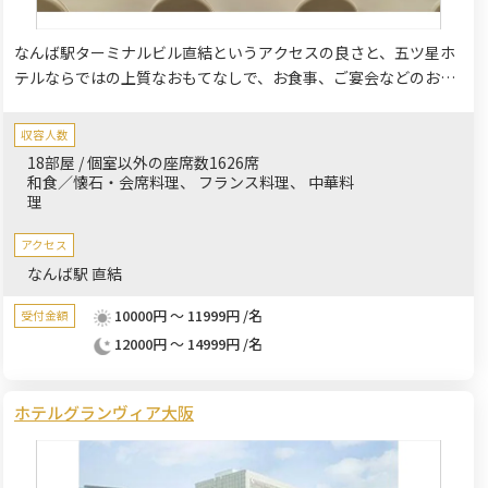
なんば駅ターミナルビル直結というアクセスの良さと、五ツ星ホ
テルならではの上質なおもてなしで、お食事、ご宴会などのお集
まりに、幅広くお楽しみ頂いております。18の宴会場をはじめ、
ご家族で安心してご利用いただける個室も擁しております。
収容人数
18部屋 / 個室以外の座席数1626席
和食／懐石・会席料理
フランス料理
中華料
理
アクセス
なんば駅 直結
10000円 ～ 11999円 /名
受付金額
12000円 ～ 14999円 /名
ホテルグランヴィア大阪