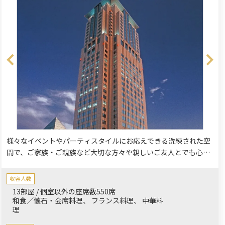
様々なイベントやパーティスタイルにお応えできる洗練された空
間で、ご家族・ご親族など大切な方々や親しいご友人とでも心も
華やぐ、ワンランク上のパーティーを。顔合わせやお食い初め、
お誕生日祝いなどにご利用くださいませ。
収容人数
13部屋 / 個室以外の座席数550席
和食／懐石・会席料理
フランス料理
中華料
理