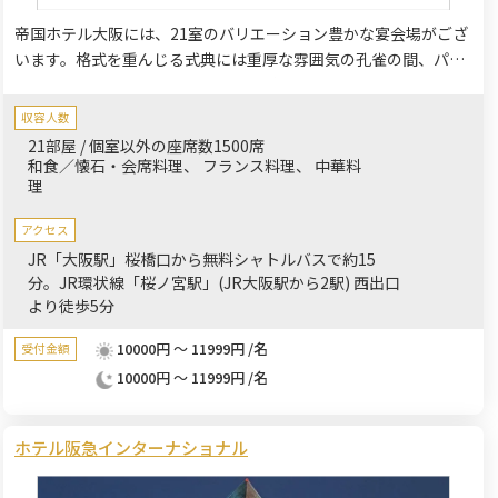
帝国ホテル大阪には、21室のバリエーション豊かな宴会場がござ
います。格式を重んじる式典には重厚な雰囲気の孔雀の間、パー
ティーやお食事会には高層階から街並みを一望できるスカイバン
ケットはいかがでしょうか。
収容人数
21部屋 / 個室以外の座席数1500席
和食／懐石・会席料理
フランス料理
中華料
理
アクセス
JR「大阪駅」桜橋口から無料シャトルバスで約15
分。JR環状線「桜ノ宮駅」(JR大阪駅から2駅) 西出口
より徒歩5分
10000円 ～ 11999円 /名
受付金額
10000円 ～ 11999円 /名
ホテル阪急インターナショナル