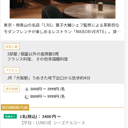
東京・南青山の名店「L’AS」兼子大輔シェフ監修による革新的な
モダンフレンチが楽しめるレストラン「MAISON VERTE」。貸切
利用も20名様から50名様以上まで対応可能ですので、大規模なパ
ーティーにもご相談ください。完全個室も完備。
収容人数
3部屋 / 個室以外の座席数0席
フランス料理
その他多国籍料理
アクセス
JR「大阪駅」うめきた地下出口から徒歩約4分
3000円 ～ 3999円 /名
受付金額
8000円 ～ 9999円 /名
1名
(税込)： 3400 円 ～
【平日：LUNCH】シーズナルコース