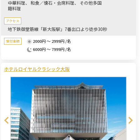
中華料理
和食／懐石・会席料理
その他多国
籍料理
アクセス
地下鉄御堂筋線「新大阪駅」7番出口より徒歩30秒
2000円 ～ 2999円 /名
受付金額
6000円 ～ 7999円 /名
ホテルロイヤルクラシック大阪