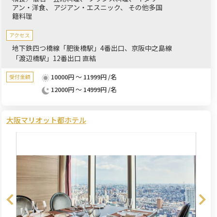
アン・洋食
アジアン・エスニック
その他多国
す。
籍料理
アクセス
地下鉄四つ橋線「肥後橋駅」4番出口、京阪中之島線
「渡辺橋駅」12番出口 直結
10000円 ～ 11999円 /名
受付金額
12000円 ～ 14999円 /名
大阪マリオット都ホテル