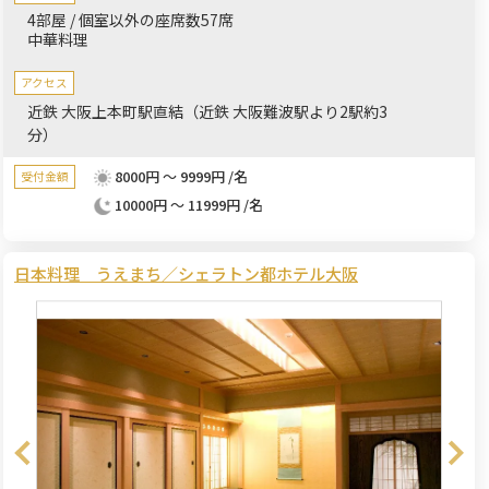
4部屋 / 個室以外の座席数57席
中華料理
アクセス
近鉄 大阪上本町駅直結（近鉄 大阪難波駅より2駅約3
分）
8000円 ～ 9999円 /名
受付金額
10000円 ～ 11999円 /名
日本料理 うえまち／シェラトン都ホテル大阪