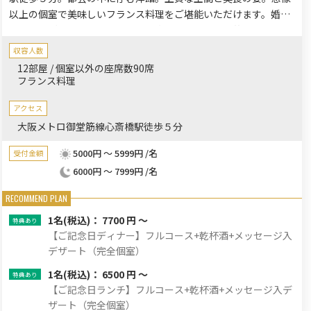
以上の個室で美味しいフランス料理をご堪能いただけます。婚礼
をはじめご家族など個人団体様、企業様の様々な目的に合わせた
ご宴会をかず多く手掛けております。
収容人数
12部屋 / 個室以外の座席数90席
フランス料理
アクセス
大阪メトロ御堂筋線心斎橋駅徒歩５分
5000円 ～ 5999円 /名
受付金額
6000円 ～ 7999円 /名
1名
(税込)： 7700 円 ～
【ご記念日ディナー】フルコース+乾杯酒+メッセージ入
デザート（完全個室）
1名
(税込)： 6500 円 ～
【ご記念日ランチ】フルコース+乾杯酒+メッセージ入デ
ザート（完全個室）