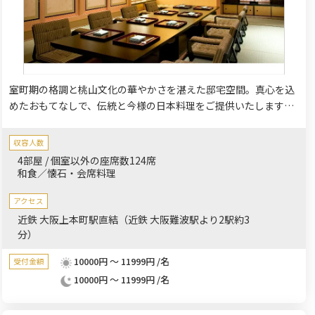
室町期の格調と桃山文化の華やかさを湛えた邸宅空間。真心を込
めたおもてなしで、伝統と今様の日本料理をご提供いたします。
四季折々の旬の食材を使い、素材そのものの味を活かした一品
を、ご堪能ください。
収容人数
4部屋 / 個室以外の座席数124席
和食／懐石・会席料理
アクセス
近鉄 大阪上本町駅直結（近鉄 大阪難波駅より2駅約3
分）
10000円 ～ 11999円 /名
受付金額
10000円 ～ 11999円 /名