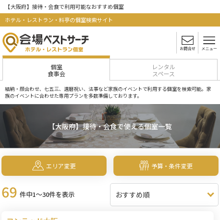
【大阪府】接待・会食で利用可能なおすすめ個室
ホテル・レストラン・料亭の個室検索サイト
お問合せ
メニュー
個室
レンタル
食事会
スペース
結納・顔合わせ、七五三、還暦祝い、法事など家族のイベントで利用する個室を検索可能。家
族のイベントに合わせた専用プランを多数準備しております。
【大阪府】接待・会食で使える個室一覧
エリア変更
予算・条件変更
69
件中1～30件を表示