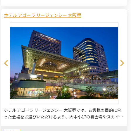
ホテル アゴーラ リージェンシー 大阪堺
ホテル アゴーラ リージェンシー 大阪堺では、お客様の目的に合
った会場をお選びいただけるよう、大中小17の宴会場やスカイバ
ンケットを完備しております。少人数のご宴会、ご家族様・ご親
族一同でのご宴会にもご利用いただけます。顔合わせ、長寿のお