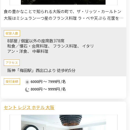
食の豊かなことで知られる大阪の町で、ザ・リッツ・カールトン
大阪はミシュラン一つ星のフランス料理 ラ・ベや天ぷら 花筐を含
むレストランにて多彩な料理をご提供しております。日本独自の
料理をお愉しみいただける花筐、上品な広東料理をご提供する香
収容人数
桃、豊富なドリンクメニューを誇るラウンジやバーなど、6つの
8部屋 / 個室以外の座席数378席
レストラン＆バーでお待ちしております。大小様様々なサイズの
和食／懐石・会席料理
フランス料理
イタリ
アン・洋食
中華料理
宴会場でのパーティーは多彩な用途にてご利用いただく事ができ
ます。
アクセス
阪神「梅田駅」西出口より 徒歩約5分
6000円 ～ 7999円 /名
受付金額
8000円 ～ 9999円 /名
セント レジス ホテル 大阪