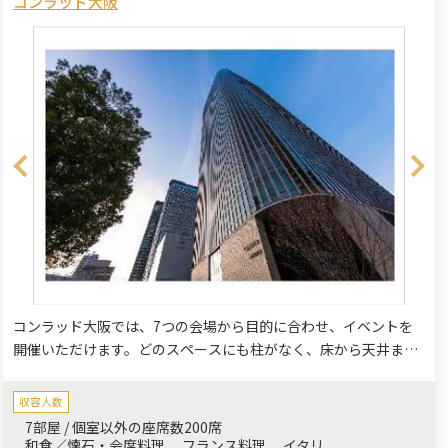
コンラッド大阪
コンラッド大阪では、7つの会場から目的に合わせ、イベントを
開催いただけます。どのスペースにも柱がなく、床から天井まで
の大きさの窓から、太陽の光が差し込みます。全会場から、大阪
のスカイラインや川、海、遠くには山々が見え、最高のパノラマ
収容人数
をお楽しみいただけます。洗練された温かみのあるインテリア
7部屋 / 個室以外の座席数200席
が、皆さまのイベントが心地よいものとなるようサポートしま
和食／懐石・会席料理
フランス料理
イタリ