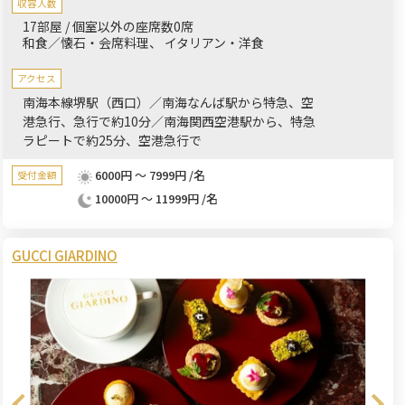
収容人数
祝いなどのお誕生日祝いなど、シーンに応じておもてなしいたし
17部屋 / 個室以外の座席数0席
ます。
和食／懐石・会席料理
イタリアン・洋食
アクセス
南海本線堺駅（西口）／南海なんば駅から特急、空
港急行、急行で約10分／南海関西空港駅から、特急
ラピートで約25分、空港急行で
6000円 ～ 7999円 /名
受付金額
10000円 ～ 11999円 /名
GUCCI GIARDINO