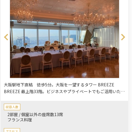
大阪駅地下直結 徒歩5分。大阪を一望するタワー BREEZE
BREEZE 最上階33階。ビジネスやプライベートでもご活用いただ
ける少人数会食プランをご用意いたしました。ソーシャルディス
タンスを十分の保った空間で、特別な時間をお過ごしくださいま
収容人数
せ。
2部屋 / 個室以外の座席数13席
フランス料理
アクセス