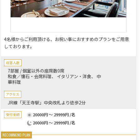
4名様からご利用頂ける、お祝い事におすすめのプランをご用意
しております。
収容人数
7部屋 / 個室以外の座席数0席
和食／懐石・会席料理
イタリアン・洋食
中
華料理
アクセス
JR線「天王寺駅」中央改札より徒歩2分
20000円 ～ 29999円 /名
受付金額
20000円 ～ 29999円 /名