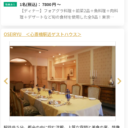
1名
(税込)： 7800 円 ～
【ディナー】フォアグラ料理＋前菜2品＋魚料理＋肉料
理＋デザートなど旬の食材を使用した全9品！東京
L'AS（ラス）兼子シェフのおまかせフルコース！
OSEIRYU ＜心斎橋駅近ゲストハウス＞
駅徒歩５分。都会の中に佇む洋館。上質な空間と美食の宴。想像