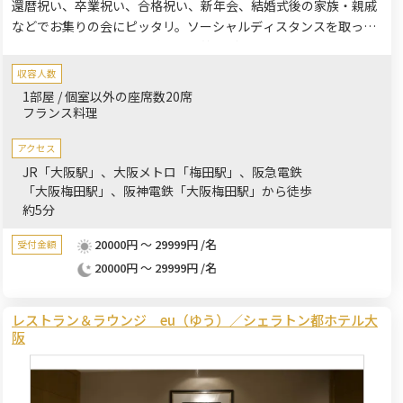
還暦祝い、卒業祝い、合格祝い、新年会、結婚式後の家族・親戚
などでお集りの会にピッタリ。ソーシャルディスタンスを取った
お座席のレイアウトや、感染症対策をご提案させていただきま
す。パッケージには記念写真が含まれております。
収容人数
1部屋 / 個室以外の座席数20席
フランス料理
アクセス
JR「大阪駅」、大阪メトロ「梅田駅」、阪急電鉄
「大阪梅田駅」、阪神電鉄「大阪梅田駅」から徒歩
約5分
20000円 ～ 29999円 /名
受付金額
20000円 ～ 29999円 /名
レストラン＆ラウンジ eu（ゆう）／シェラトン都ホテル大
阪