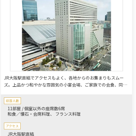
JR大阪駅直結でアクセスもよく、各地からのお集まりもスムー
ズ。上品かつ和やかな雰囲気の小宴会場、ご家族での会食、同窓
会などにおすすめの個室もご用意しております。心あたたまる集
いをプロデュースいたします。
収容人数
11部屋 / 個室以外の座席数6席
和食／懐石・会席料理
フランス料理
アクセス
JR大阪駅直結