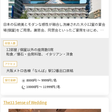
日本の伝統美とモダンな感性が融合し洗練された大小12室の宴会
場(個室)をご用意。謝恩会、同窓会といったご宴席をはじめ、ご
家族様・ご親族様一同でのお祝いイベント（慶事）など、落ち着
いた和の空間は多目的にご利用いただけます。大阪メトロ「なん
収容人数
ば」駅12番出口に地下で直結。南海、近鉄などの各私鉄やJR難波
12部屋 / 個室以外の座席数0席
駅へもアクセス至便の立地となります。
和食／懐石・会席料理
イタリアン・洋食
アクセス
大阪メトロ各線「なんば」駅12番出口直結
8000円 ～ 9999円 /名
受付金額
10000円 ～ 11999円 /名
The33 Sense of Wedding