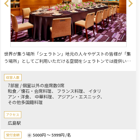
世界が集う場所「シェラトン」地元の人々やゲストの皆様が「集
う場所」としてご利用いただける空間をシェラトンでは提供いた
します。
収容人数
7部屋 / 個室以外の座席数0席
和食／懐石・会席料理
フランス料理
イタリ
アン・洋食
中華料理
アジアン・エスニック
その他多国籍料理
アクセス
広島駅
5000円 ～ 5999円 /名
受付金額