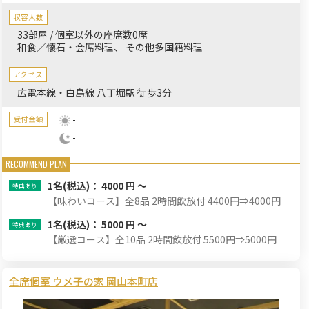
落ち着いたプライベートな個室空間で周りを気にすることなくご
収容人数
ゆるりとお過ごしください。
33部屋 / 個室以外の座席数0席
和食／懐石・会席料理
その他多国籍料理
アクセス
広電本線・白島線 八丁堀駅 徒歩3分
-
受付金額
-
1名
(税込)： 4000 円 ～
【味わいコース】全8品 2時間飲放付 4400円⇒4000円
1名
(税込)： 5000 円 ～
【厳選コース】全10品 2時間飲放付 5500円⇒5000円
全席個室 ウメ子の家 岡山本町店