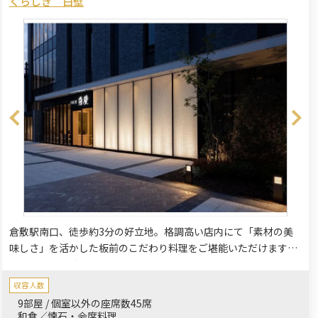
くらしき 白壁
倉敷駅南口、徒歩約3分の好立地。格調高い店内にて「素材の美
味しさ」を活かした板前のこだわり料理をご堪能いただけます。
個室で、テーブル席で、テラス席で、ご家族様やご親族様、大切
なご友人との特別なひと時をお過ごしください。
収容人数
9部屋 / 個室以外の座席数45席
和食／懐石・会席料理