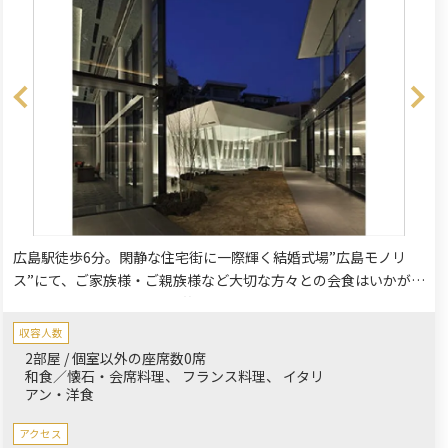
広島駅徒歩6分。閑静な住宅街に一際輝く結婚式場”広島モノリ
ス”にて、ご家族様・ご親族様など大切な方々との会食はいかがで
しょうか？庭園を囲み開放的に配置されるラウンジ、ダイニン
グ、クリスタルホール,そして吹き抜ける風が心地よいスカイデッ
収容人数
キ。本物の豊かな時間を求める大人にこそ相応しい、ホテル顔負
2部屋 / 個室以外の座席数0席
けのおしゃれ空間でお出迎えさせていただきます。＊最低保証金
和食／懐石・会席料理
フランス料理
イタリ
アン・洋食
額10万円以上となります。
アクセス