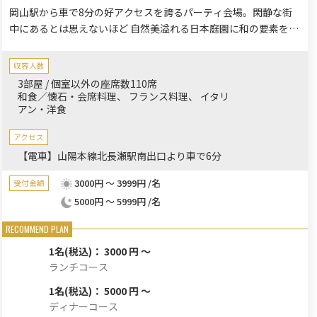
岡山駅から車で8分の好アクセスを誇るパーティ会場。閑静な街
中にあるとは思えないほど 自然美溢れる日本庭園に和の要素をと
りいれた スタイリッシュモダンなゲストハウス。ご家族様、ご親
族様のお集まりにも最適。特別な時を刻む大切な日のおもてなし
収容人数
にぴったり。
3部屋 / 個室以外の座席数110席
和食／懐石・会席料理
フランス料理
イタリ
アン・洋食
アクセス
【電車】山陽本線北長瀬駅南出口より車で6分
3000円 ～ 3999円 /名
受付金額
5000円 ～ 5999円 /名
1名
(税込)： 3000 円 ～
ランチコース
1名
(税込)： 5000 円 ～
ディナーコース