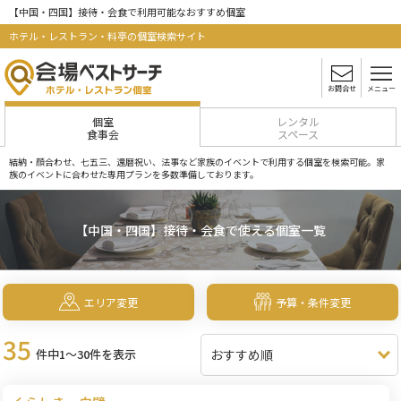
【中国・四国】接待・会食で利用可能なおすすめ個室
ホテル・レストラン・料亭の個室検索サイト
お問合せ
メニュー
個室
レンタル
食事会
スペース
結納・顔合わせ、七五三、還暦祝い、法事など家族のイベントで利用する個室を検索可能。家
族のイベントに合わせた専用プランを多数準備しております。
【中国・四国】接待・会食で使える個室一覧
エリア変更
予算・条件変更
35
件中1～30件を表示