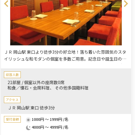
ＪＲ 岡山駅 東口より徒歩3分の好立地！落ち着いた雰囲気のスタ
イリッシュな和モダンの個室を多数ご用意。記念日や誕生日のお
祝いにぴったりの懐石など飲み放題付きの多彩なコースがござい
ます。鮮度抜群の海の幸や山の幸、旬の食材をふんだんに使った
収容人数
お料理と厳選した美味しいお酒の数々とともに、お祝いの時間を
21部屋 / 個室以外の座席数0席
ゆっくりとお過ごしください。
和食／懐石・会席料理
その他多国籍料理
アクセス
ＪＲ 岡山駅 東口 徒歩3分
1000円 ～ 1999円 /名
受付金額
4000円 ～ 4999円 /名