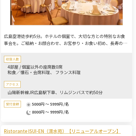
広島空港徒歩約5分。ホテルの個室で、大切な方との特別なお食
事会を。ご結納・お顔合わせ、お宮参り・お食い初め、長寿のお
祝い、ご法要後のお食事など、人生の節目を彩るさまざまなお集
まりにご利用いただけます。ホテルならではの上質なお料理とき
収容人数
め細やかなおもてなしで、ご家族やご親族との大切な時間をゆっ
4部屋 / 個室以外の座席数0席
たりとお過ごしください。人数や用途に合わせて個室をご案内
和食／懐石・会席料理
フランス料理
し、ご予算やご要望に応じたお料理・お飲み物をご提案いたしま
す。 無料駐車場を完備しているため、お車でのご来館も安心。遠
アクセス
方からお越しの方には宿泊もご利用いただけ、移動の負担を軽減
山陽新幹線JR広島駅下車、リムジンバスで約50分
できます。経験豊富なスタッフが準備から当日まで心を込めてお
5000円 ～ 5999円 /名
受付金額
手伝いし、思い出に残るひとときを演出いたします。
8000円 ～ 9999円 /名
Ristorante ISUI-EN（渭水苑）【リニューアルオープン】