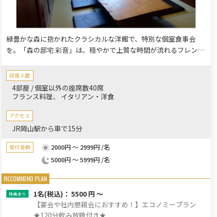
緑豊かな森に抱かれたクラシカルな洋館で、特別な個室食事会
を。「森の邸宅 彩音」は、穏やかで上質な時間が流れるフレンチ
レストランです。木の温もりと重厚感が調和するメインダイニン
グからは、四季折々の美しい庭園が広がり、訪れる人々を魅了し
収容人数
ます。
4部屋 / 個室以外の座席数40席
フランス料理
イタリアン・洋食
アクセス
JR岡山駅から車で15分
2000円 ～ 2999円 /名
受付金額
5000円 ～ 5999円 /名
1名
(税込)： 5500 円 ～
【宴会や社内懇親会におすすめ！】エコノミープラン
★120分飲み放題付き★