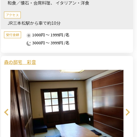
和食／懐石・会席料理
イタリアン・洋食
アクセス
JR三本松駅から車で約10分
1000円 ～ 1999円 /名
受付金額
3000円 ～ 3999円 /名
森の邸宅 彩音