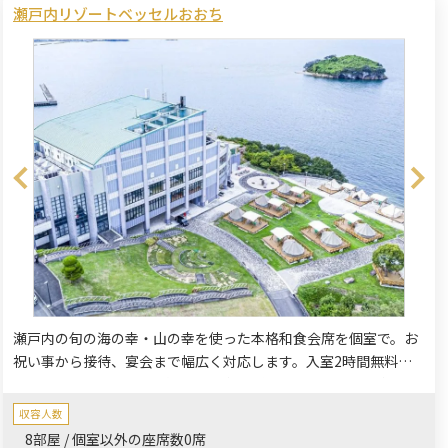
瀬戸内リゾートベッセルおおち
瀬戸内の旬の海の幸・山の幸を使った本格和食会席を個室で。お
祝い事から接待、宴会まで幅広く対応します。入室2時間無料、
5,000円以上のプランで大浴場無料特典付き。24名乗り無料送迎
バス、カラオケ設備、宿泊プランも完備。お子様向け会席もご用
収容人数
意し、家族でも安心してご利用いただけます。
8部屋 / 個室以外の座席数0席