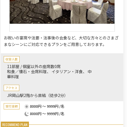
お祝いの宴席や法要・法事後の会食など、大切な方々とのさまざ
まなシーンにご対応できるプランをご用意しております。
収容人数
11部屋 / 個室以外の座席数0席
和食／懐石・会席料理
イタリアン・洋食
中
華料理
アクセス
JR岡山駅2階から直結（徒歩2分）
8000円 ～ 9999円 /名
受付金額
8000円 ～ 9999円 /名