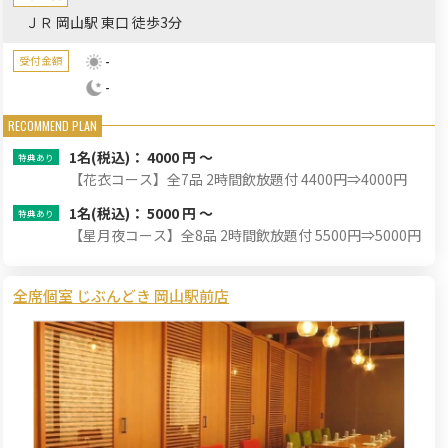
ＪＲ 岡山駅 東口 徒歩3分
-
受付金額
-
1名
(税込)： 4000 円 ～
【花衣コース】全7品 2時間飲放題付 4400円⇒4000円
1名
(税込)： 5000 円 ～
【星月夜コース】全8品 2時間飲放題付 5500円⇒5000円
全席個室 じぶんどき 岡山駅前店