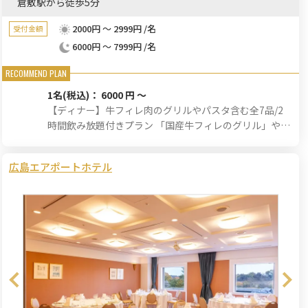
倉敷駅から徒歩5分
2000円 ～ 2999円 /名
受付金額
6000円 ～ 7999円 /名
1名
(税込)： 6000 円 ～
【ディナー】牛フィレ肉のグリルやパスタ含む全7品/2
時間飲み放題付きプラン 「国産牛フィレのグリル」や
「本日のパスタ」「海老と彩り野菜のトマトグラタン」
など豪華メニューをご堪能いただけるコース。
広島エアポートホテル