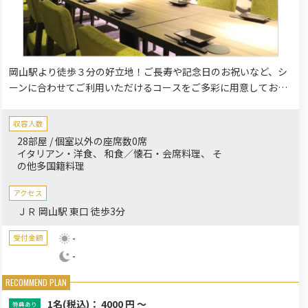
岡山駅より徒歩３分の好立地！ご長寿や記念日のお祝いなど、シ
ーンに合わせてご利用いただけるコースをご多彩に用意しており
ます。旬の食材を使った楽蔵自慢の料理とお酒をゆったりと。落
ち着いたプライベートな個室空間で周りを気にすることなくごゆ
収容人数
るりとお過ごしください。
28部屋 / 個室以外の座席数0席
イタリアン・洋食
和食／懐石・会席料理
そ
の他多国籍料理
アクセス
ＪＲ 岡山駅 東口 徒歩3分
-
受付金額
-
1名
(税込)： 4000 円 ～