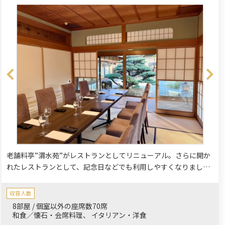
老舗料亭”渭水苑”がレストランとしてリニューアル。さらに開か
れたレストランとして、記念日などでも利用しやすくなりまし
た。イベントに沿った個室プランを多数ご用意してますのでお気
軽にご相談くださいませ。
収容人数
8部屋 / 個室以外の座席数70席
和食／懐石・会席料理
イタリアン・洋食