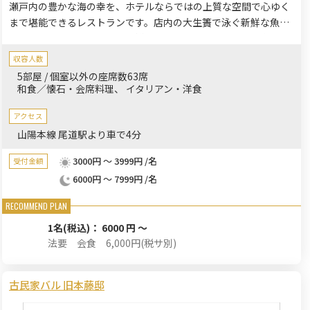
瀬戸内の豊かな海の幸を、ホテルならではの上質な空間で心ゆく
まで堪能できるレストランです。店内の大生簀で泳ぐ新鮮な魚を
調理し、穴子ひつまぶしや海鮮丼など、尾道ならではの味覚を提
供しています。お見合いや結納、顔合わせといった人生の節目か
収容人数
ら、法要、接待といった大切な会食まで、プライバシーが守られ
5部屋 / 個室以外の座席数63席
た個室でゆったりと過ごせるのが魅力です。和室だけでなく、足
和食／懐石・会席料理
イタリアン・洋食
腰に優しい椅子席の個室や洋室も完備されているため、幅広い世
代が集まる家族旅行や親睦会にも安心して利用できます。
アクセス
山陽本線 尾道駅より車で4分
3000円 ～ 3999円 /名
受付金額
6000円 ～ 7999円 /名
1名
(税込)： 6000 円 ～
法要 会食 6,000円(税サ別)
古民家バル 旧本藤邸