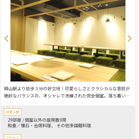
岡山駅より徒歩３分の好立地！可愛らしさとクラシカルな意匠が
絶妙なバランスの、オシャレで洗練された完全個室。落ち着いた
和モダンの空間は、記念日や誕生日会、ご長寿のお祝いにも最適
です。ご家族のお集まりにも利用しやすい多彩なコースをご用
収容人数
意。こだわりの梅酒や華やかな創作和食でおもてなしいたしま
29部屋 / 個室以外の座席数0席
す。
和食／懐石・会席料理
その他多国籍料理
アクセス