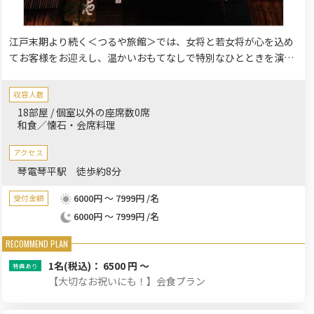
江戸末期より続く＜つるや旅館＞では、女将と若女将が心を込め
てお客様をお迎えし、温かいおもてなしで特別なひとときを演出
いたします。プライベートな空間でのお食事会をお考えのお客様
には、歴史と温もりを感じる当旅館で、大切な方々と和やかな時
収容人数
間をお過ごしいただけます。お祝い事やご会食に、心ゆくまでく
18部屋 / 個室以外の座席数0席
つろぎのひとときをご提供いたします。
和食／懐石・会席料理
アクセス
琴電琴平駅 徒歩約8分
6000円 ～ 7999円 /名
受付金額
6000円 ～ 7999円 /名
1名
(税込)： 6500 円 ～
【大切なお祝いにも！】会食プラン