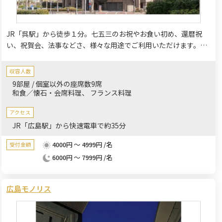
JR「呉駅」から徒歩１分。七五三のお祝やお食い初め、還暦祝
い、祝賀会、法事などさ、様々な用途でご利用いただけます。少
人数から100名様越えのご宴会まで対応させていただきます。
収容人数
9部屋 / 個室以外の座席数9席
和食／懐石・会席料理
フランス料理
アクセス
JR「広島駅」から快速電車で約35分
4000円 ～ 4999円 /名
受付金額
6000円 ～ 7999円 /名
広島モノリス