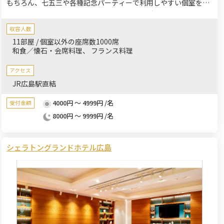
もちろん、七五三や各種記念パーティーで利用しやすい個室をご
用意しております。各種設備も利用可能でございます。お気軽に
お問合せください。
収容人数
11部屋 / 個室以外の座席数1000席
和食／懐石・会席料理
フランス料理
アクセス
JR広島駅直結
4000円 ～ 4999円 /名
受付金額
8000円 ～ 9999円 /名
シェラトングランドホテル広島