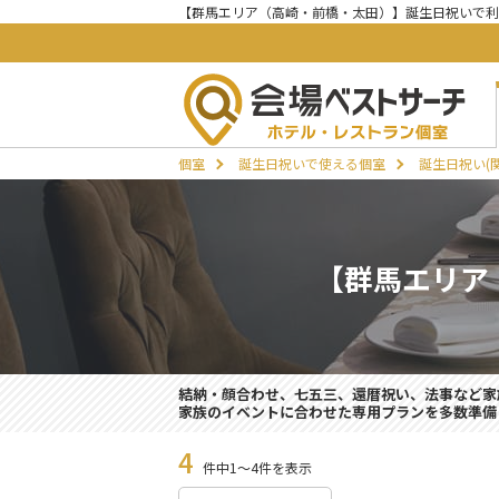
【群馬エリア（高崎・前橋・太田）】誕生日祝いで利
個室
誕生日祝いで使える個室
誕生日祝い(
【群馬エリア
結納・顔合わせ、七五三、還暦祝い、法事など家
家族のイベントに合わせた専用プランを多数準備
4
件中1～4件を表示