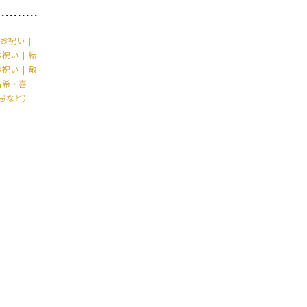
お祝い
お祝い
結
お祝い
敬
古希・喜
忌など）