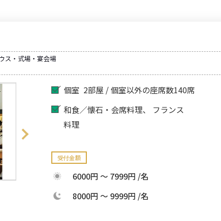
ハウス・式場・宴会場
個室
2部屋 / 個室以外の座席数140席
和食／懐石・会席料理
フランス
料理
受付金額
6000円 ～ 7999円 /名
8000円 ～ 9999円 /名