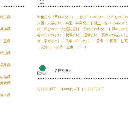
埼玉県
お食初め（百日の祝い）
七五三のお祝い
子どもの日の
入園・入学祝い
卒園・卒業祝い
誕生日祝い
成人の
兵庫県
納・顔合わせ
結婚記念日
父の日のお祝い
母の日の
老の日のお祝い
就職祝い
退職祝い
長寿のお祝い（
三重県
寿・米寿など）
法事（四十九日・一周忌・三回忌・七回
記念日
接待・会食
デート
秋田県
福井県
予算で探す
広島県
愛媛県
3,000円以下
4,000円以下
5,000円以下
熊本県