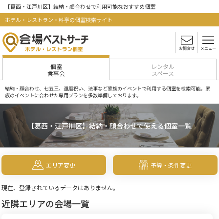
【葛西・江戸川区】結納・顔合わせで利用可能なおすすめ個室
ホテル・レストラン・料亭の個室検索サイト
お問合せ
メニュー
個室
レンタル
食事会
スペース
結納・顔合わせ、七五三、還暦祝い、法事など家族のイベントで利用する個室を検索可能。家
族のイベントに合わせた専用プランを多数準備しております。
【葛西・江戸川区】結納・顔合わせで使える個室一覧
エリア変更
予算・条件変更
現在、登録されているデータはありません。
近隣エリアの会場一覧