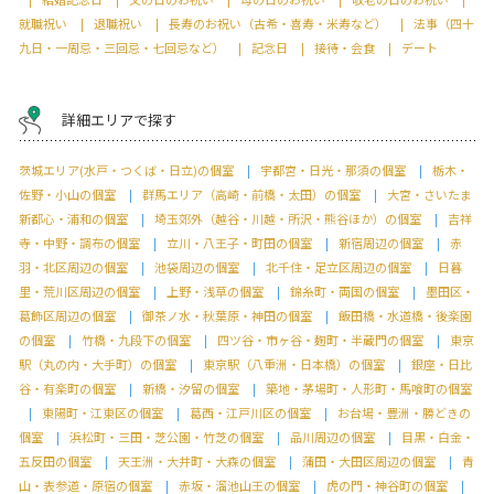
就職祝い
退職祝い
長寿のお祝い（古希・喜寿・米寿など）
法事（四十
九日・一周忌・三回忌・七回忌など）
記念日
接待・会食
デート
詳細エリアで探す
茨城エリア(水戸・つくば・日立)の個室
宇都宮・日光・那須の個室
栃木・
佐野・小山の個室
群馬エリア（高崎・前橋・太田）の個室
大宮・さいたま
新都心・浦和の個室
埼玉郊外（越谷・川越・所沢・熊谷ほか）の個室
吉祥
寺・中野・調布の個室
立川・八王子・町田の個室
新宿周辺の個室
赤
羽・北区周辺の個室
池袋周辺の個室
北千住・足立区周辺の個室
日暮
里・荒川区周辺の個室
上野・浅草の個室
錦糸町・両国の個室
墨田区・
葛飾区周辺の個室
御茶ノ水・秋葉原・神田の個室
飯田橋・水道橋・後楽園
の個室
竹橋・九段下の個室
四ツ谷・市ヶ谷・麹町・半蔵門の個室
東京
駅（丸の内・大手町）の個室
東京駅（八重洲・日本橋）の個室
銀座・日比
谷・有楽町の個室
新橋・汐留の個室
築地・茅場町・人形町・馬喰町の個室
東陽町・江東区の個室
葛西・江戸川区の個室
お台場・豊洲・勝どきの
個室
浜松町・三田・芝公園・竹芝の個室
品川周辺の個室
目黒・白金・
五反田の個室
天王洲・大井町・大森の個室
蒲田・大田区周辺の個室
青
山・表参道・原宿の個室
赤坂・溜池山王の個室
虎の門・神谷町の個室