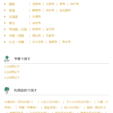
関西
京都市
大阪市
堺市
神戸市
東海
静岡市
浜松市
名古屋市
北海道
札幌市
東北
仙台市
甲信越・北陸
新潟市
金沢市
中国・四国
岡山市
広島市
九州・沖縄
北九州市
福岡市
熊本市
予算で探す
3,000円以下
4,000円以下
5,000円以下
利用目的で探す
お食初め（百日の祝い）
七五三のお祝い
子どもの日のお祝い
入園・入
学祝い
卒園・卒業祝い
誕生日祝い
成人のお祝い
結納・顔合わせ
結婚記念日
父の日のお祝い
母の日のお祝い
敬老の日のお祝い