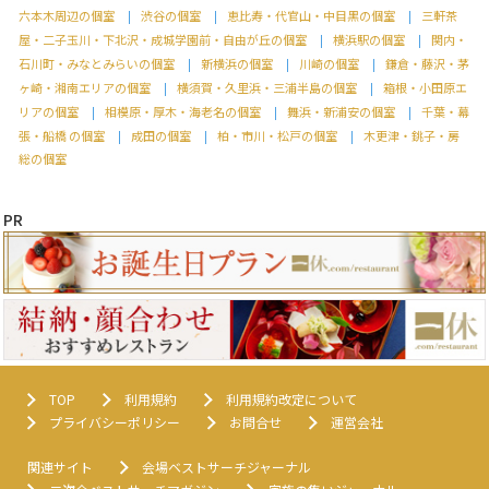
六本木周辺の個室
渋谷の個室
恵比寿・代官山・中目黒の個室
三軒茶
屋・二子玉川・下北沢・成城学園前・自由が丘の個室
横浜駅の個室
関内・
石川町・みなとみらいの個室
新横浜の個室
川崎の個室
鎌倉・藤沢・茅
ヶ崎・湘南エリアの個室
横須賀・久里浜・三浦半島の個室
箱根・小田原エ
リアの個室
相模原・厚木・海老名の個室
舞浜・新浦安の個室
千葉・幕
張・船橋 の個室
成田の個室
柏・市川・松戸の個室
木更津・銚子・房
総の個室
PR
TOP
利用規約
利用規約改定について
プライバシーポリシー
お問合せ
運営会社
関連サイト
会場ベストサーチジャーナル