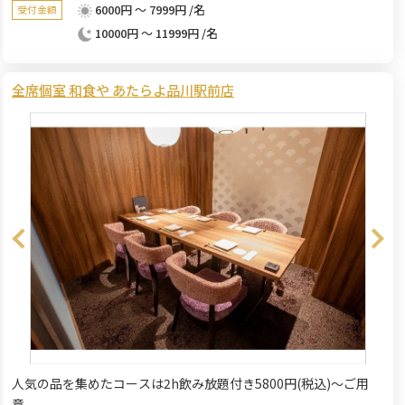
6000円 ～ 7999円 /名
受付金額
10000円 ～ 11999円 /名
全席個室 和食や あたらよ品川駅前店
人気の品を集めたコースは2h飲み放題付き5800円(税込)～ご用
意。