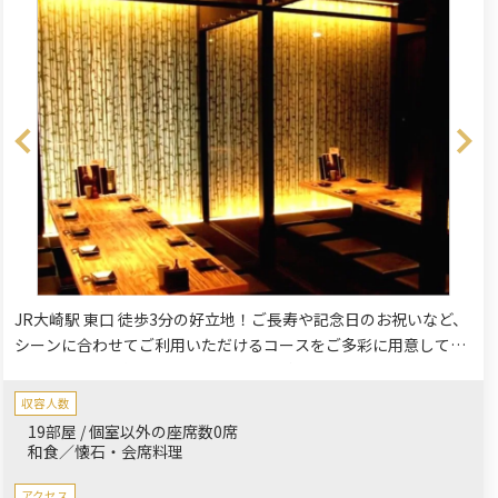
JR大崎駅 東口 徒歩3分の好立地！ご長寿や記念日のお祝いなど、
シーンに合わせてご利用いただけるコースをご多彩に用意してお
ります。旬の食材を使った楽蔵自慢の料理とお酒をゆったりと。
落ち着いたプライベートな個室空間で周りを気にすることなくご
収容人数
ゆるりとお過ごしください。
19部屋 / 個室以外の座席数0席
和食／懐石・会席料理
アクセス