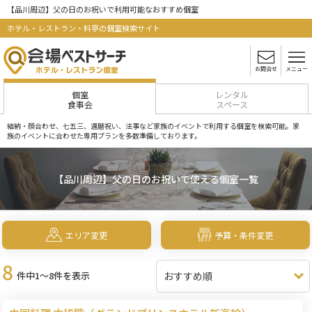
【品川周辺】父の日のお祝いで利用可能なおすすめ個室
ホテル・レストラン・料亭の個室検索サイト
お問合せ
メニュー
個室
レンタル
食事会
スペース
結納・顔合わせ、七五三、還暦祝い、法事など家族のイベントで利用する個室を検索可能。家
族のイベントに合わせた専用プランを多数準備しております。
【品川周辺】父の日のお祝いで使える個室一覧
エリア変更
予算・条件変更
8
件中1～8件を表示