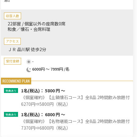
収容人数
22部屋 / 個室以外の座席数0席
和食／懐石・会席料理
アクセス
ＪＲ 品川駅 徒歩2分
-
受付金額
6000円 ～ 7999円 /名
1名
(税込)： 5800 円 ～
《個室確約》【土鍋懐石コース】全8品 2時間飲み放題付
6270円⇒5800円（税込）
1名
(税込)： 6800 円 ～
《個室確約》【名物堪能コース】全8品 2時間飲み放題付
7370円⇒6800円（税込）