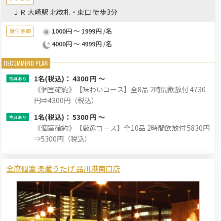
ＪＲ 大崎駅 北改札・東口 徒歩3分
1000円 ～ 1999円 /名
受付金額
4000円 ～ 4999円 /名
1名
(税込)： 4300 円 ～
《個室確約》【味わいコース】全8品 2時間飲放付 4730
円⇒4300円（税込）
1名
(税込)： 5300 円 ～
《個室確約》【厳選コース】全10品 2時間飲放付 5830円
⇒5300円（税込）
全席個室 楽蔵うたげ 品川港南口店