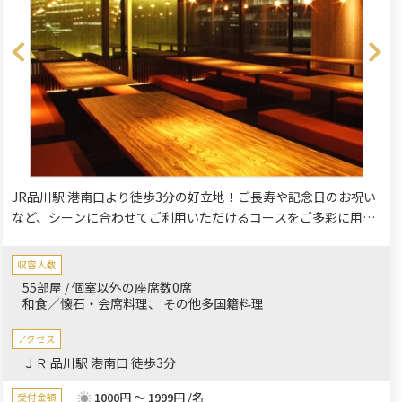
JR品川駅 港南口より徒歩3分の好立地！ご長寿や記念日のお祝い
など、シーンに合わせてご利用いただけるコースをご多彩に用意
しております。旬の食材を使った楽蔵自慢の料理とお酒をゆった
りと。落ち着いたプライベートな個室空間で周りを気にすること
収容人数
なくごゆるりとお過ごしください。
55部屋 / 個室以外の座席数0席
和食／懐石・会席料理
その他多国籍料理
アクセス
ＪＲ 品川駅 港南口 徒歩3分
1000円 ～ 1999円 /名
受付金額