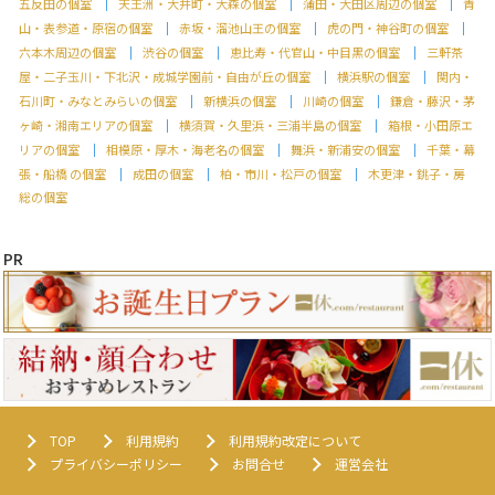
五反田の個室
天王洲・大井町・大森の個室
蒲田・大田区周辺の個室
青
山・表参道・原宿の個室
赤坂・溜池山王の個室
虎の門・神谷町の個室
六本木周辺の個室
渋谷の個室
恵比寿・代官山・中目黒の個室
三軒茶
屋・二子玉川・下北沢・成城学園前・自由が丘の個室
横浜駅の個室
関内・
石川町・みなとみらいの個室
新横浜の個室
川崎の個室
鎌倉・藤沢・茅
ヶ崎・湘南エリアの個室
横須賀・久里浜・三浦半島の個室
箱根・小田原エ
リアの個室
相模原・厚木・海老名の個室
舞浜・新浦安の個室
千葉・幕
張・船橋 の個室
成田の個室
柏・市川・松戸の個室
木更津・銚子・房
総の個室
PR
TOP
利用規約
利用規約改定について
プライバシーポリシー
お問合せ
運営会社