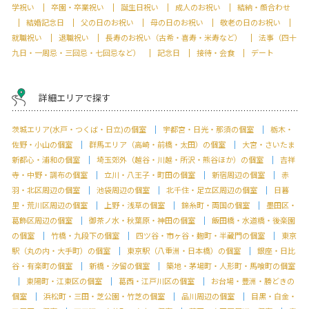
学祝い
卒園・卒業祝い
誕生日祝い
成人のお祝い
結納・顔合わせ
結婚記念日
父の日のお祝い
母の日のお祝い
敬老の日のお祝い
就職祝い
退職祝い
長寿のお祝い（古希・喜寿・米寿など）
法事（四十
九日・一周忌・三回忌・七回忌など）
記念日
接待・会食
デート
詳細エリアで探す
茨城エリア(水戸・つくば・日立)の個室
宇都宮・日光・那須の個室
栃木・
佐野・小山の個室
群馬エリア（高崎・前橋・太田）の個室
大宮・さいたま
新都心・浦和の個室
埼玉郊外（越谷・川越・所沢・熊谷ほか）の個室
吉祥
寺・中野・調布の個室
立川・八王子・町田の個室
新宿周辺の個室
赤
羽・北区周辺の個室
池袋周辺の個室
北千住・足立区周辺の個室
日暮
里・荒川区周辺の個室
上野・浅草の個室
錦糸町・両国の個室
墨田区・
葛飾区周辺の個室
御茶ノ水・秋葉原・神田の個室
飯田橋・水道橋・後楽園
の個室
竹橋・九段下の個室
四ツ谷・市ヶ谷・麹町・半蔵門の個室
東京
駅（丸の内・大手町）の個室
東京駅（八重洲・日本橋）の個室
銀座・日比
谷・有楽町の個室
新橋・汐留の個室
築地・茅場町・人形町・馬喰町の個室
東陽町・江東区の個室
葛西・江戸川区の個室
お台場・豊洲・勝どきの
個室
浜松町・三田・芝公園・竹芝の個室
品川周辺の個室
目黒・白金・