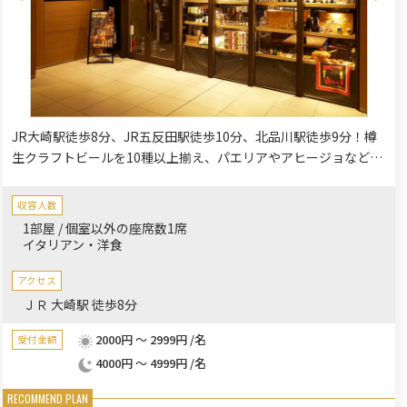
JR大崎駅徒歩8分、JR五反田駅徒歩10分、北品川駅徒歩9分！樽
生クラフトビールを10種以上揃え、パエリアやアヒージョなど本
格スパニッシュ料理をカジュアルに楽しめるビアダイニングで
す。着席25〜32名、立食25〜60名まで対応可能♪木の温もりあ
収容人数
ふれる開放的な空間で、懇親会や歓送迎会、企業パーティ、二次
1部屋 / 個室以外の座席数1席
会など幅広いシーンに最適。品川駅より無料シャトルバス利用も
イタリアン・洋食
可能です。
アクセス
ＪＲ 大崎駅 徒歩8分
2000円 ～ 2999円 /名
受付金額
4000円 ～ 4999円 /名