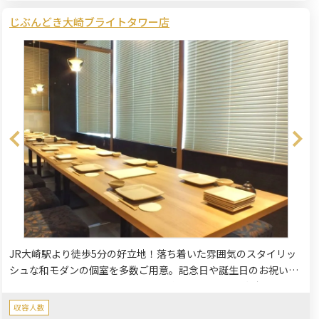
じぶんどき大崎ブライトタワー店
JR大崎駅より徒歩5分の好立地！落ち着いた雰囲気のスタイリッ
シュな和モダンの個室を多数ご用意。記念日や誕生日のお祝いに
ぴったりの懐石など飲み放題付きの多彩なコースがございます。
鮮度抜群の海の幸や山の幸、旬の食材をふんだんに使ったお料理
収容人数
と厳選した美味しいお酒の数々とともに、お祝いの時間をゆっく