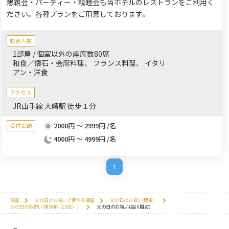
懇親会・パーティー・親睦会も当ホテルのレストランをご利用く
ださい。各種プランをご用意しております。
収容人数
1部屋 / 個室以外の座席数80席
和食／懐石・会席料理
フランス料理
イタリ
アン・洋食
アクセス
JR山手線 大崎駅 徒歩１分
2000円 ～ 2999円 /名
受付金額
4000円 ～ 4999円 /名
1
個室
父の日のお祝いで使える個室
父の日のお祝い(関東）
父の日のお祝い(東京都（23区））
父の日のお祝い(品川周辺）