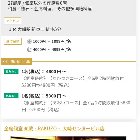
27部屋 / 個室以外の座席数0席
りとお過ごしください。
和食／懐石・会席料理
その他多国籍料理
アクセス
ＪＲ 大崎駅 新東口 徒歩5分
1000円 ～ 1999円 /名
受付金額
4000円 ～ 4999円 /名
1名
(税込)： 4800 円 ～
《個室確約》【あかつきコース】全6品 2時間飲放付
5280円⇒4800円（税込）
1名
(税込)： 5300 円 ～
《個室確約》【あおいコース】全7品 2時間飲放付 5830
円⇒5300円（税込）
全席個室 楽蔵‐RAKUZO‐ 大崎センタービル店