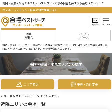
高岡・砺波・氷見のホテル・レストラン・料亭の個室を探すなら会場ベストサーチ
ホテル・レストラン・料亭の個室検索サイト
お問合せ
メニュー
個室
レンタル
食事会
スペース
結納・顔合わせ、七五三、還暦祝い、法事など家族のイベントで利用する個室を検索可能。家
族のイベントに合わせた専用プランを多数準備しております。
高岡・砺波・氷見エリアから探す
エリア変更
予算・条件変更
現在、登録されているデータはありません。
近隣エリアの会場一覧