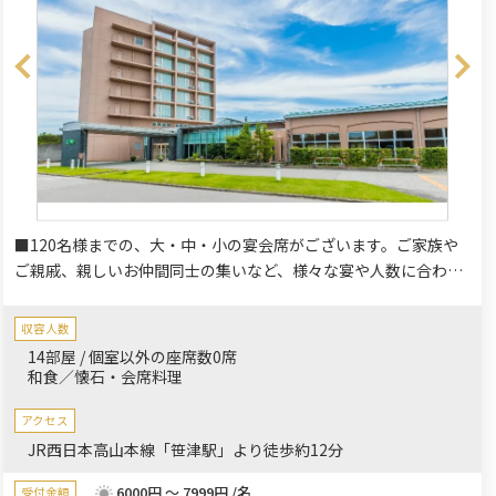
■120名様までの、大・中・小の宴会席がございます。ご家族や
ご親戚、親しいお仲間同士の集いなど、様々な宴や人数に合わせ
てお席をご用意いたします。宴会場は御膳仕様でも椅子仕様でも
承ります。また、パーティー（着席）や会議・研修にも対応可能
収容人数
な多目的ホールもございます。
14部屋 / 個室以外の座席数0席
和食／懐石・会席料理
アクセス
JR西日本高山本線「笹津駅」より徒歩約12分
6000円 ～ 7999円 /名
受付金額