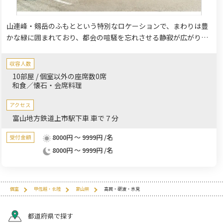
山連峰・剱岳のふもとという特別なロケーションで、まわりは豊
かな緑に囲まれており、都会の喧騒を忘れさせる静寂が広がりま
す。やわらかな湯触りの温泉で日々の疲れを癒し、契約農家や地
元漁港から仕入れる新鮮な地場食材を用いた季節の会席料理で、
収容人数
舌も心も満たされる滞在をご提供。
10部屋 / 個室以外の座席数0席
和食／懐石・会席料理
アクセス
富山地方鉄道上市駅下車 車で７分
8000円 ～ 9999円 /名
受付金額
8000円 ～ 9999円 /名
個室
甲信越・北陸
富山県
高岡・砺波・氷見
都道府県で探す