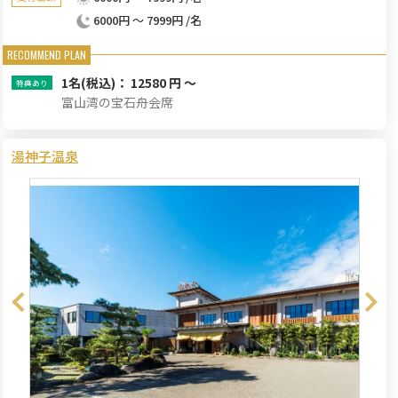
6000円 ～ 7999円 /名
1名
(税込)： 12580 円 ～
富山湾の宝石舟会席
湯神子温泉