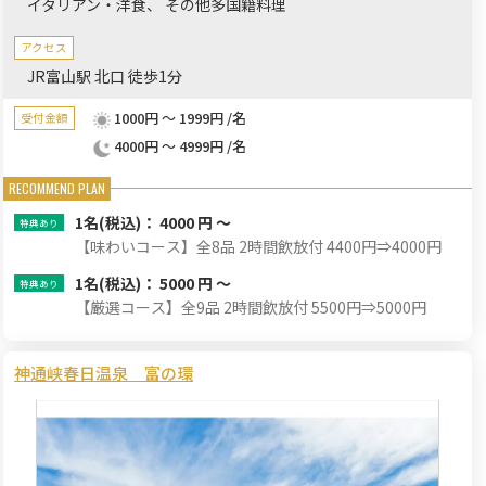
イタリアン・洋食
その他多国籍料理
アクセス
JR富山駅 北口 徒歩1分
1000円 ～ 1999円 /名
受付金額
4000円 ～ 4999円 /名
1名
(税込)： 4000 円 ～
【味わいコース】全8品 2時間飲放付 4400円⇒4000円
1名
(税込)： 5000 円 ～
【厳選コース】全9品 2時間飲放付 5500円⇒5000円
神通峡春日温泉 富の環