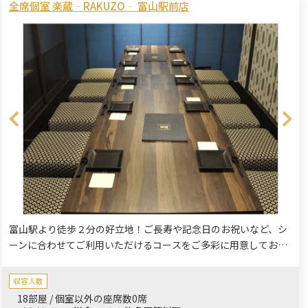
全席個室 楽蔵‐RAKUZO‐ 富山駅前店
富山駅より徒歩２分の好立地！ご長寿や記念日のお祝いなど、シ
ーンに合わせてご利用いただけるコースをご多彩に用意しており
ます。旬の食材を使った楽蔵自慢の料理とお酒をゆったりと。落
ち着いたプライベートな個室空間で周りを気にすることなくごゆ
収容人数
るりとお過ごしください。
18部屋 / 個室以外の座席数0席