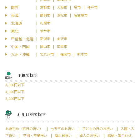
関西
京都市
大阪市
堺市
神戸市
東海
静岡市
浜松市
名古屋市
北海道
札幌市
東北
仙台市
甲信越・北陸
新潟市
金沢市
中国・四国
岡山市
広島市
九州・沖縄
北九州市
福岡市
熊本市
予算で探す
3,000円以下
4,000円以下
5,000円以下
利用目的で探す
お食初め（百日の祝い）
七五三のお祝い
子どもの日のお祝い
入園・入
学祝い
卒園・卒業祝い
誕生日祝い
成人のお祝い
結納・顔合わせ