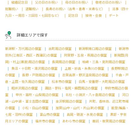
結婚記念日
父の日のお祝い
母の日のお祝い
敬老の日のお祝い
就職祝い
退職祝い
長寿のお祝い（古希・喜寿・米寿など）
法事（四十
九日・一周忌・三回忌・七回忌など）
記念日
接待・会食
デート
詳細エリアで探す
新潟駅・万代周辺の個室
古町周辺の個室
新潟駅南口周辺の個室
新潟市
郊外(江南区・西区・西蒲区)の個室
阿賀野・五泉・燕周辺の個室
新発田(月
岡)・村上(瀬波)周辺の個室
長岡周辺の個室
柏崎・三条・見附周辺の個室
魚沼・十日町・湯沢周辺の個室
上越・妙高・糸魚川の個室
長野駅周辺
の個室
長野・戸隠周辺の個室
志賀高原・野沢温泉周辺の個室
千曲・戸
倉・上田・佐久周辺の個室
松本市の個室
白馬・安曇野・大町周辺の個室
軽井沢周辺の個室
諏訪・蓼科・塩尻・飯田周辺の個室
甲府市周辺の個
室
甲州・笛吹・山梨周辺の個室
北杜・小淵沢・八ヶ岳周辺の個室
河口
湖・山中湖・ 富士吉田の個室
金沢駅周辺の個室
片町、香林坊、近江町市場
の個室
小松・白山の個室
加賀(山中・山代・片山津)の個室
能登(輪島・
七尾・羽咋)の個室
富山市の個室
高岡・砺波・氷見の個室
黒部・宇奈
月エリアの個室
福井市の個室
あわら市の個室
越前・敦賀周辺の個室