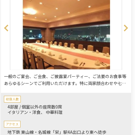
一般のご宴会、ご会食、ご披露宴パーティー、ご法要のお食事等
あらゆるシーンでご利用いただけます。特に両家顔合わせや七五
三祝い、お子様の成長祝い、新たな門出のお祝い、長寿のお祝い
など、ご家族・ご親族様・大切な方々との特別なひと時にぴった
収容人数
りです。
4部屋 / 個室以外の座席数0席
イタリアン・洋食
中華料理
アクセス
地下鉄 東山線・名城線「栄」駅4A出口より東へ徒歩