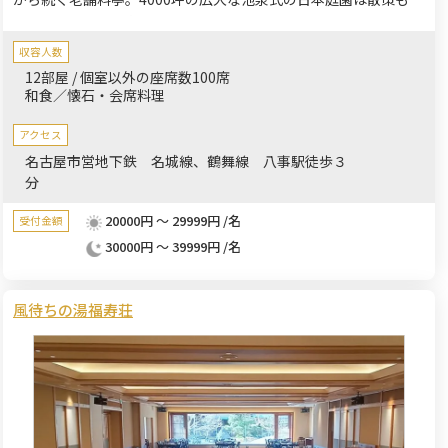
能で、個性のある大小12室は全室個室として利用可。結婚式場と
しても常時受入可。食事は、板長が旬の食材を厳選し、会社設立
収容人数
の記念式典、慶弔等のご要望に合わせたお料理をご提供いたしま
12部屋 / 個室以外の座席数100席
す。
和食／懐石・会席料理
アクセス
名古屋市営地下鉄 名城線、鶴舞線 八事駅徒歩３
分
20000円 ～ 29999円 /名
受付金額
30000円 ～ 39999円 /名
風待ちの湯福寿荘