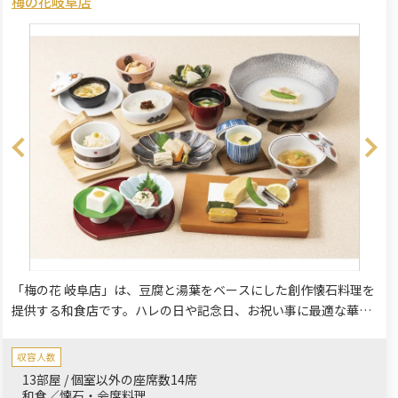
梅の花岐阜店
「梅の花 岐阜店」は、豆腐と湯葉をベースにした創作懐石料理を
提供する和食店です。ハレの日や記念日、お祝い事に最適な華や
かな懐石料理をご用意。特に「結～むすび～懐石」は、お顔合わ
せ、長寿のお祝い、お子様の節句など、特別な日を優雅に彩りま
収容人数
す。最大48名様まで着席可能な宴会場は、完全個室でプライベー
13部屋 / 個室以外の座席数14席
トな時間を過ごせ、少人数でのご利用も可能です。掘りごたつ席
和食／懐石・会席料理