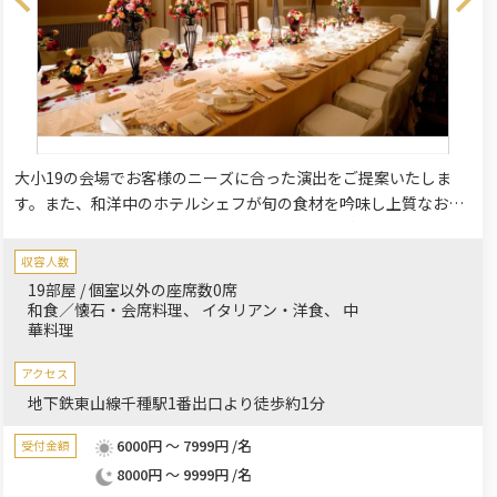
大小19の会場でお客様のニーズに合った演出をご提案いたしま
す。また、和洋中のホテルシェフが旬の食材を吟味し上質なお料
理と一流のサービスでおもてなしを致します。ご家族、ひとりひ
とりに訪れる素敵な記念日、成長の記録やお祝いにふさわしい
収容人数
「アニバーサリープラン」もご用意。大切な方との特別なひと時
19部屋 / 個室以外の座席数0席
におすすめです。
和食／懐石・会席料理
イタリアン・洋食
中
華料理
アクセス
地下鉄東山線千種駅1番出口より徒歩約1分
6000円 ～ 7999円 /名
受付金額
8000円 ～ 9999円 /名