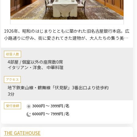
1926年、昭和のはじまりとともに築かれた旧名古屋銀行本店。広
小路通りに佇み、街に愛されてきた建物が、大人たちの集う美し
き社交場 ザ・コンダーハウスとして生まれ変わりました。シック
で重厚感溢れるインテリアと、ビビッドな色彩とのハーモニー。
収容人数
モダンで洗練された会場でゲストの皆様を温かくおもてなしいた
4部屋 / 個室以外の座席数0席
します。
イタリアン・洋食
中華料理
アクセス
地下鉄東山線・鶴舞線「伏見駅」3番出口より徒歩約
3分
3000円 ～ 3999円 /名
受付金額
6000円 ～ 7999円 /名
THE GATEHOUSE