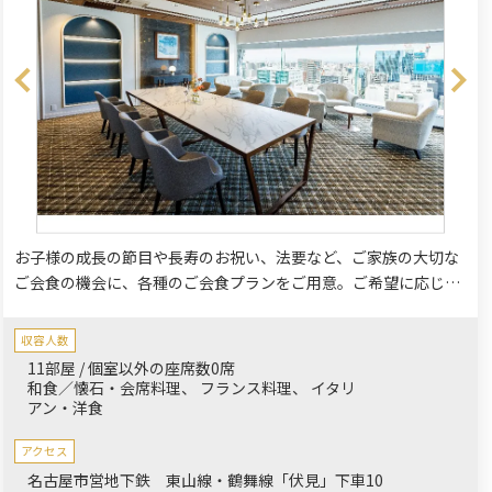
お子様の成長の節目や長寿のお祝い、法要など、ご家族の大切な
ご会食の機会に、各種のご会食プランをご用意。ご希望に応じた
メニューを、ホテルシェフが心を込めてお作りいたします。ゆっ
たりとした上質なプライベート空間で、思い出にのこる贅沢なひ
収容人数
とときをお過ごしください。
11部屋 / 個室以外の座席数0席
和食／懐石・会席料理
フランス料理
イタリ
アン・洋食
アクセス
名古屋市営地下鉄 東山線・鶴舞線「伏見」下車10