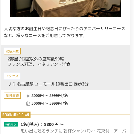
大切な方のお誕生日や記念日にぴったりのアニバーサリーコース
など、様々なコースをご用意しております。
収容人数
2部屋 / 個室以外の座席数90席
フランス料理
イタリアン・洋食
アクセス
ＪＲ 名古屋駅 ユニモール10番出口 徒歩3分
3000円 ～ 3999円 /名
受付金額
5000円 ～ 5999円 /名
1名
(税込)： 8800 円 ～
思い出に残るランチに 乾杯シャンパン・花束付 アニバ