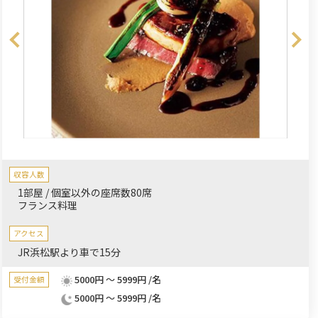
収容人数
1部屋 / 個室以外の座席数80席
フランス料理
アクセス
JR浜松駅より車で15分
5000円 ～ 5999円 /名
受付金額
5000円 ～ 5999円 /名