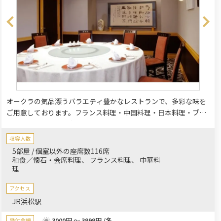
オークラの気品漂うバラエティ豊かなレストランで、多彩な味を
ご用意しております。フランス料理・中国料理・日本料理・ブッ
フェレストラン（現在休業中）など、館内には様々なシーンに対
応できるレストランを取り揃えております。特別な記念日やお仲
収容人数
間とのお集まりなど、上質な時間をお過ごしください。
5部屋 / 個室以外の座席数116席
和食／懐石・会席料理
フランス料理
中華料
理
アクセス
JR浜松駅
3000円 ～ 3999円 /名
受付金額