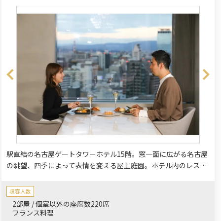
駅直結の名古屋ゲートタワーホテル15階。窓一面に広がる名古屋
の眺望、四季によって表情を変える屋上庭園。ホテル内のレスト
ランでは、居心地の良い洗練された大人の空間で、素材を生かし
たメニューを存分にお楽しみ頂きます。
収容人数
2部屋 / 個室以外の座席数220席
フランス料理