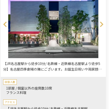
【JR名古屋駅から徒歩10分/ 名鉄線・近鉄線名古屋駅より徒歩5
分】名古屋四季劇場の隣にございます。お誕生日祝いや両家顔合
わせ・ご結納・法事などでご利用いただけます。ご家族様・ご親
族様など大切な方とお寛ぎいただくために最適です。
収容人数
1部屋 / 個室以外の座席数10席
フランス料理
アクセス
【JR名古屋駅から徒歩10分/ 名鉄線・近鉄線名古屋駅