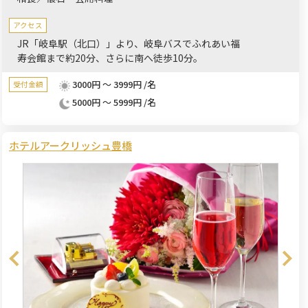
も完備し、ゆったりとおくつろぎいただけます。お子様メニュ
ー、お子様用椅子、食器、ベビーベッドもご用意しており、ご家
アクセス
族でのご利用も安心です。歓送迎会や誕生日のお祝いにもおすす
JR「岐阜駅（北口）」より、岐阜バスでふれあい福
寿会館まで約20分、さらに南へ徒歩10分。
めです。
3000円 ～ 3999円 /名
受付金額
5000円 ～ 5999円 /名
ホテルアークリッシュ豊橋