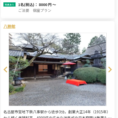
1名
(税込)： 8000 円 ～
ご法要 個室プラン
八勝館
名古屋市営地下鉄八事駅から徒歩3分。創業大正14年（1915年）
から続く老舗料亭。4000坪の広大な池泉式の日本庭園は散策も可