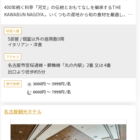
400年続く料亭「河文」の伝統とおもてなしを継承するTHE
KAWABUN NAGOYA 。いくつもの産地から旬の食材を厳選し、シ
ンプルなアレンジで素材本来のおいしさを最大限に引き出しま
す。お料理は「イタリアンコース」「和食コース」「イタリアン
収容人数
ビュッフェ」をご用意。多彩なラインナップでお集まりのご趣旨
5部屋 / 個室以外の座席数0席
に応じてご利用いただけます。
イタリアン・洋食
アクセス
名古屋市営桜通線・鶴舞線「丸の内駅」2番 又は 4番
出口より徒歩約5分
3000円 ～ 3999円 /名
受付金額
6000円 ～ 7999円 /名
名古屋観光ホテル