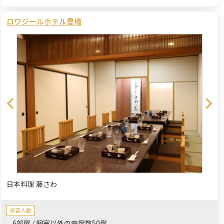
ロワジールホテル豊橋
日本料理 藤さわ
収容人数
6部屋 / 個室以外の座席数50席