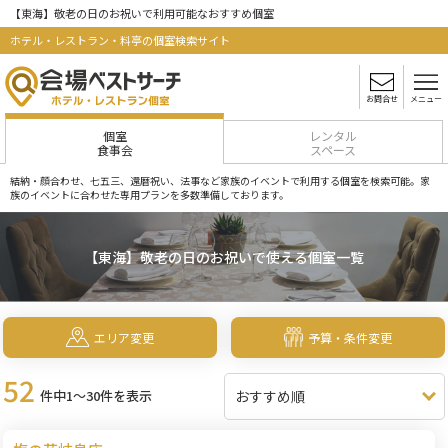
【東海】敬老の日のお祝いで利用可能なおすすめ個室
ホテル・レストラン・料亭の個室検索サイト
お問合せ
メニュー
個室
レンタル
食事会
スペース
結納・顔合わせ、七五三、還暦祝い、法事など家族のイベントで利用する個室を検索可能。家
族のイベントに合わせた専用プランを多数準備しております。
【東海】敬老の日のお祝いで使える個室一覧
エリア変更
予算・条件変更
52
件中1～30件を表示