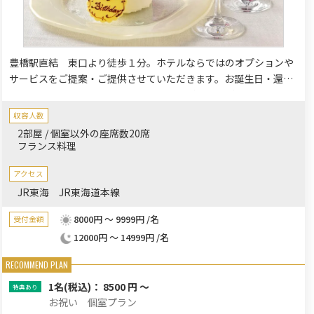
豊橋駅直結 東口より徒歩１分。ホテルならではのオプションや
サービスをご提案・ご提供させていただきます。お誕生日・還
暦・古希・結婚記念日・お食い初めなどご家族・ご親族の方々と
記念に残るひとときをお過ごしいただけます。節目節目のお祝い
収容人数
に最適です。
2部屋 / 個室以外の座席数20席
フランス料理
アクセス
JR東海 JR東海道本線
8000円 ～ 9999円 /名
受付金額
12000円 ～ 14999円 /名
1名
(税込)： 8500 円 ～
お祝い 個室プラン