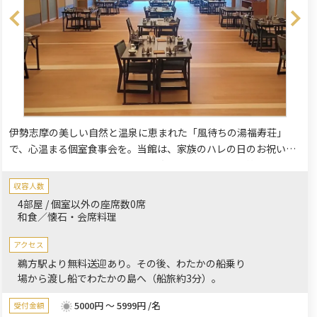
伊勢志摩の美しい自然と温泉に恵まれた「風待ちの湯福寿荘」
で、心温まる個室食事会を。当館は、家族のハレの日のお祝い、
結納・顔合わせ、結婚記念日、長寿祝いなど、人生の節目を彩る
特別なひとときを演出いたします。用途や人数に合わせてお選び
収容人数
いただける、趣の異なる10の個室宴会場を完備。少人数のお集ま
4部屋 / 個室以外の座席数0席
りから大人数でのご宴会まで、お客様のご希望に沿った最適な空
和食／懐石・会席料理
間をご提供します。
アクセス
鵜方駅より無料送迎あり。その後、わたかの船乗り
場から渡し船でわたかの島へ（船旅約3分）。
5000円 ～ 5999円 /名
受付金額