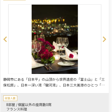
静岡市にある「日本平」の山頂から世界遺産の「富士山」と「三
保松原」、日本一深い湾「駿河湾」、日本三大美港のひとつ「清
水港」など、雄大な景色を臨むことができる2012年に開業したラ
グジュリアリーホテルです。世界の究極といわれるホテルを紹介
収容人数
するガイドブックにも掲載された当ホテルは、設備・景観だけで
8部屋 / 個室以外の座席数0席
はなく、上質なお料理とサービスでお客様をお迎えいたします。
フランス料理