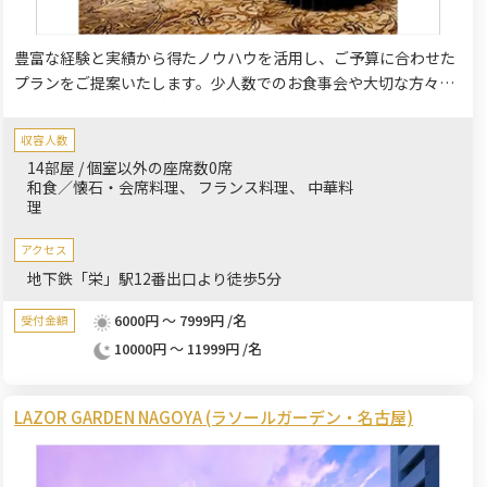
豊富な経験と実績から得たノウハウを活用し、ご予算に合わせた
プランをご提案いたします。少人数でのお食事会や大切な方々と
特別なひと時をお過ごしするのに最適です。顔合わせやお誕生日
祝いなどご家族様・ご親族様・ご友人様とぜひご利用ください。
収容人数
14部屋 / 個室以外の座席数0席
和食／懐石・会席料理
フランス料理
中華料
理
アクセス
地下鉄「栄」駅12番出口より徒歩5分
6000円 ～ 7999円 /名
受付金額
10000円 ～ 11999円 /名
LAZOR GARDEN NAGOYA (ラソールガーデン・名古屋)