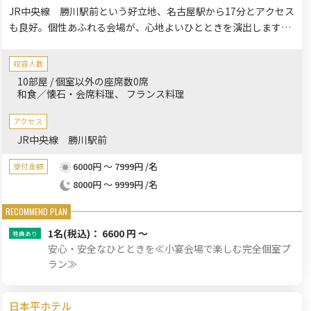
JR中央線 勝川駅前という好立地、名古屋駅から17分とアクセス
も良好。個性あふれる会場が、心地よいひとときを演出します。
和洋のホテルシェフの上質なお料理に、洗礼されたおもてなしを
添えて、いつまでも忘れられない思い出になるでしょう。
収容人数
10部屋 / 個室以外の座席数0席
和食／懐石・会席料理
フランス料理
アクセス
JR中央線 勝川駅前
6000円 ～ 7999円 /名
受付金額
8000円 ～ 9999円 /名
1名
(税込)： 6600 円 ～
安心・安全なひとときを≪小宴会場で楽しむ完全個室プ
ラン≫
日本平ホテル