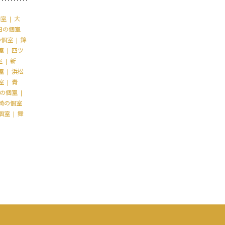
個室
大
田の個室
の個室
錦
室
四ツ
室
新
室
浜松
室
青
の個室
崎の個室
個室
舞