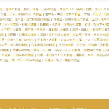
光・那須の個室
栃木・佐野・小山の個室
群馬エリア（高崎・前橋・太田）の
・川越・所沢・熊谷ほか）の個室
吉祥寺・中野・調布の個室
立川・八王子・町
辺の個室
北千住・足立区周辺の個室
日暮里・荒川区周辺の個室
上野・浅草
茶ノ水・秋葉原・神田の個室
飯田橋・水道橋・後楽園の個室
竹橋・九段下の個
・大手町）の個室
東京駅（八重洲・日本橋）の個室
銀座・日比谷・有楽町の個
個室
東陽町・江東区の個室
葛西・江戸川区の個室
お台場・豊洲・勝どきの個
目黒・白金・五反田の個室
天王洲・大井町・大森の個室
蒲田・大田区周辺の個
虎の門・神谷町の個室
六本木周辺の個室
渋谷の個室
恵比寿・代官山・中目黒
の個室
横浜駅の個室
関内・石川町・みなとみらいの個室
新横浜の個室
川
・久里浜・三浦半島の個室
箱根・小田原エリアの個室
相模原・厚木・海老名の
の個室
柏・市川・松戸の個室
木更津・銚子・房総の個室
て
プライバシーポリシー
お問合せ
運営会社