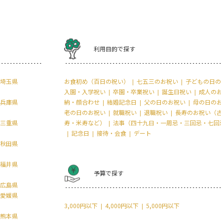
利用目的で探す
埼玉県
お食初め（百日の祝い）
七五三のお祝い
子どもの日の
入園・入学祝い
卒園・卒業祝い
誕生日祝い
成人の
兵庫県
納・顔合わせ
結婚記念日
父の日のお祝い
母の日の
老の日のお祝い
就職祝い
退職祝い
長寿のお祝い（
三重県
寿・米寿など）
法事（四十九日・一周忌・三回忌・七回
記念日
接待・会食
デート
秋田県
福井県
予算で探す
広島県
愛媛県
3,000円以下
4,000円以下
5,000円以下
熊本県