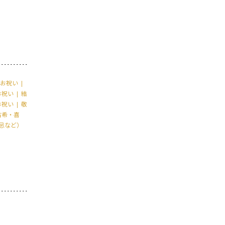
お祝い
お祝い
結
お祝い
敬
古希・喜
忌など）