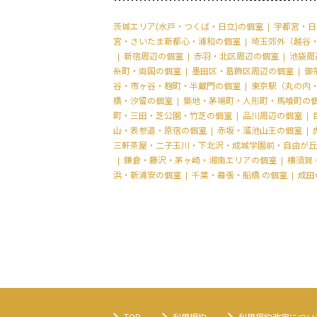
茨城エリア(水戸・つくば・日立)の個室
宇都宮・日
宮・さいたま新都心・浦和の個室
埼玉郊外（越谷
新宿周辺の個室
赤羽・北区周辺の個室
池袋周
糸町・両国の個室
墨田区・葛飾区周辺の個室
御
谷・市ヶ谷・麹町・半蔵門の個室
東京駅（丸の内
橋・汐留の個室
築地・茅場町・人形町・馬喰町の
町・三田・芝公園・竹芝の個室
品川周辺の個室
山・表参道・原宿の個室
赤坂・溜池山王の個室
三軒茶屋・二子玉川・下北沢・成城学園前・自由が丘
鎌倉・藤沢・茅ヶ崎・湘南エリアの個室
横須賀
浜・新浦安の個室
千葉・幕張・船橋 の個室
成田
TOP
利用規約
利用規約改定につい