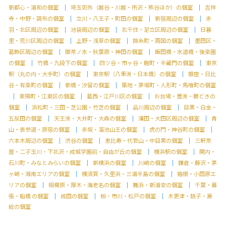
新都心・浦和の個室
埼玉郊外（越谷・川越・所沢・熊谷ほか）の個室
吉祥
寺・中野・調布の個室
立川・八王子・町田の個室
新宿周辺の個室
赤
羽・北区周辺の個室
池袋周辺の個室
北千住・足立区周辺の個室
日暮
里・荒川区周辺の個室
上野・浅草の個室
錦糸町・両国の個室
墨田区・
葛飾区周辺の個室
御茶ノ水・秋葉原・神田の個室
飯田橋・水道橋・後楽園
の個室
竹橋・九段下の個室
四ツ谷・市ヶ谷・麹町・半蔵門の個室
東京
駅（丸の内・大手町）の個室
東京駅（八重洲・日本橋）の個室
銀座・日比
谷・有楽町の個室
新橋・汐留の個室
築地・茅場町・人形町・馬喰町の個室
東陽町・江東区の個室
葛西・江戸川区の個室
お台場・豊洲・勝どきの
個室
浜松町・三田・芝公園・竹芝の個室
品川周辺の個室
目黒・白金・
五反田の個室
天王洲・大井町・大森の個室
蒲田・大田区周辺の個室
青
山・表参道・原宿の個室
赤坂・溜池山王の個室
虎の門・神谷町の個室
六本木周辺の個室
渋谷の個室
恵比寿・代官山・中目黒の個室
三軒茶
屋・二子玉川・下北沢・成城学園前・自由が丘の個室
横浜駅の個室
関内・
石川町・みなとみらいの個室
新横浜の個室
川崎の個室
鎌倉・藤沢・茅
ヶ崎・湘南エリアの個室
横須賀・久里浜・三浦半島の個室
箱根・小田原エ
リアの個室
相模原・厚木・海老名の個室
舞浜・新浦安の個室
千葉・幕
張・船橋 の個室
成田の個室
柏・市川・松戸の個室
木更津・銚子・房
総の個室