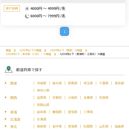
4000円 ～ 4999円 /名
受付金額
6000円 ～ 7999円 /名
1
個室
4,000円以下の個室
4,000円以下（関東）の個室
4,000円以下（東京都（23区））の個室
4,000円以下（東陽町・江東区）の個室
都道府県で探す
関東
茨城県
栃木県
群馬県
埼玉県
千葉県
東京都
神奈川県
関西
滋賀県
京都府
大阪府
兵庫県
奈良県
和歌山県
東海
岐阜県
静岡県
愛知県
三重県
北海道
北海道
東北
青森県
岩手県
宮城県
秋田県
山形県
福島県