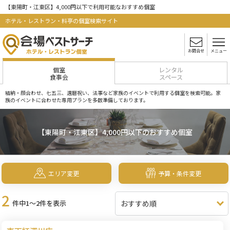
【東陽町・江東区】4,000円以下で利用可能なおすすめ個室
ホテル・レストラン・料亭の個室検索サイト
お問合せ
メニュー
個室
レンタル
食事会
スペース
結納・顔合わせ、七五三、還暦祝い、法事など家族のイベントで利用する個室を検索可能。家
族のイベントに合わせた専用プランを多数準備しております。
【東陽町・江東区】4,000円以下のおすすめ個室
エリア変更
予算・条件変更
2
件中1～2件を表示