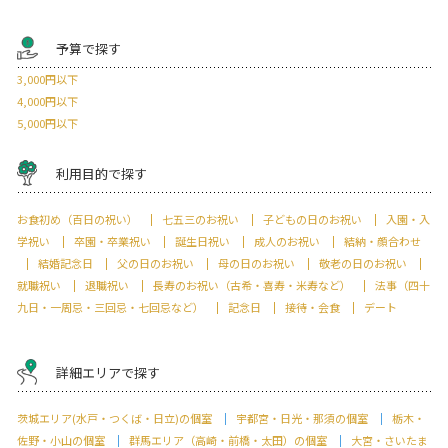
予算で探す
3,000円以下
4,000円以下
5,000円以下
利用目的で探す
お食初め（百日の祝い）
七五三のお祝い
子どもの日のお祝い
入園・入
学祝い
卒園・卒業祝い
誕生日祝い
成人のお祝い
結納・顔合わせ
結婚記念日
父の日のお祝い
母の日のお祝い
敬老の日のお祝い
就職祝い
退職祝い
長寿のお祝い（古希・喜寿・米寿など）
法事（四十
九日・一周忌・三回忌・七回忌など）
記念日
接待・会食
デート
詳細エリアで探す
茨城エリア(水戸・つくば・日立)の個室
宇都宮・日光・那須の個室
栃木・
佐野・小山の個室
群馬エリア（高崎・前橋・太田）の個室
大宮・さいたま