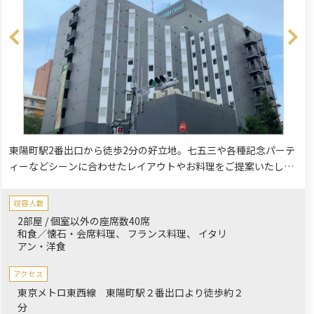
東陽町駅2番出口から徒歩2分の好立地。七五三や各種記念パーテ
ィーなどシーンに合わせたレイアウトやお料理をご提案いたしま
す。コース料理は基本、和洋折衷になります。尚、お弁当なども
ご準備出来ます。
収容人数
2部屋 / 個室以外の座席数40席
和食／懐石・会席料理
フランス料理
イタリ
アン・洋食
アクセス
東京メトロ東西線 東陽町駅２番出口より徒歩約２
分