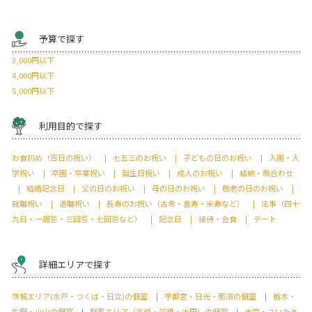
予算で探す
3,000円以下
4,000円以下
5,000円以下
利用目的で探す
お食初め（百日の祝い）
七五三のお祝い
子どもの日のお祝い
入園・入
学祝い
卒園・卒業祝い
誕生日祝い
成人のお祝い
結納・顔合わせ
結婚記念日
父の日のお祝い
母の日のお祝い
敬老の日のお祝い
就職祝い
退職祝い
長寿のお祝い（古希・喜寿・米寿など）
法事（四十
九日・一周忌・三回忌・七回忌など）
記念日
接待・会食
デート
詳細エリアで探す
茨城エリア(水戸・つくば・日立)の個室
宇都宮・日光・那須の個室
栃木・
佐野・小山の個室
群馬エリア（高崎・前橋・太田）の個室
大宮・さいたま