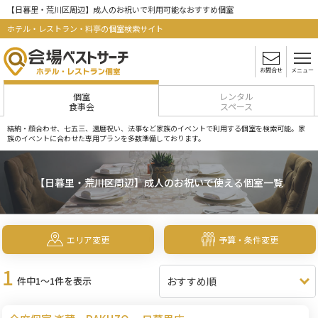
【日暮里・荒川区周辺】成人のお祝いで利用可能なおすすめ個室
ホテル・レストラン・料亭の個室検索サイト
お問合せ
メニュー
個室
レンタル
食事会
スペース
結納・顔合わせ、七五三、還暦祝い、法事など家族のイベントで利用する個室を検索可能。家
族のイベントに合わせた専用プランを多数準備しております。
【日暮里・荒川区周辺】成人のお祝いで使える個室一覧
エリア変更
予算・条件変更
1
件中1～1件を表示