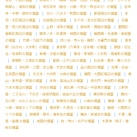
新都心・浦和の個室
埼玉郊外（越谷・川越・所沢・熊谷ほか）の個室
吉祥
寺・中野・調布の個室
立川・八王子・町田の個室
新宿周辺の個室
赤
羽・北区周辺の個室
池袋周辺の個室
北千住・足立区周辺の個室
日暮
里・荒川区周辺の個室
上野・浅草の個室
錦糸町・両国の個室
墨田区・
葛飾区周辺の個室
御茶ノ水・秋葉原・神田の個室
飯田橋・水道橋・後楽園
の個室
竹橋・九段下の個室
四ツ谷・市ヶ谷・麹町・半蔵門の個室
東京
駅（丸の内・大手町）の個室
東京駅（八重洲・日本橋）の個室
銀座・日比
谷・有楽町の個室
新橋・汐留の個室
築地・茅場町・人形町・馬喰町の個室
東陽町・江東区の個室
葛西・江戸川区の個室
お台場・豊洲・勝どきの
個室
浜松町・三田・芝公園・竹芝の個室
品川周辺の個室
目黒・白金・
五反田の個室
天王洲・大井町・大森の個室
蒲田・大田区周辺の個室
青
山・表参道・原宿の個室
赤坂・溜池山王の個室
虎の門・神谷町の個室
六本木周辺の個室
渋谷の個室
恵比寿・代官山・中目黒の個室
三軒茶
屋・二子玉川・下北沢・成城学園前・自由が丘の個室
横浜駅の個室
関内・
石川町・みなとみらいの個室
新横浜の個室
川崎の個室
鎌倉・藤沢・茅
ヶ崎・湘南エリアの個室
横須賀・久里浜・三浦半島の個室
箱根・小田原エ
リアの個室
相模原・厚木・海老名の個室
舞浜・新浦安の個室
千葉・幕
張・船橋 の個室
成田の個室
柏・市川・松戸の個室
木更津・銚子・房
総の個室