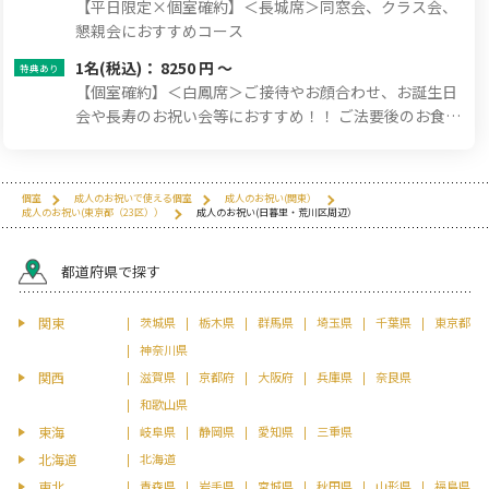
【平日限定×個室確約】＜長城席＞同窓会、クラス会、
懇親会におすすめコース
1名
(税込)： 8250 円 ～
【個室確約】＜白鳳席＞ご接待やお顔合わせ、お誕生日
会や長寿のお祝い会等におすすめ！！ ご法要後のお食事
にも選ばれているコース。
個室
成人のお祝いで使える個室
成人のお祝い(関東）
成人のお祝い(東京都（23区））
成人のお祝い(日暮里・荒川区周辺）
都道府県で探す
関東
茨城県
栃木県
群馬県
埼玉県
千葉県
東京都
神奈川県
関西
滋賀県
京都府
大阪府
兵庫県
奈良県
和歌山県
東海
岐阜県
静岡県
愛知県
三重県
北海道
北海道
東北
青森県
岩手県
宮城県
秋田県
山形県
福島県