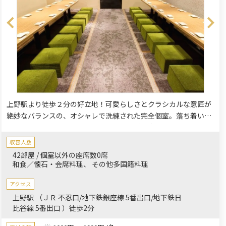
上野駅より徒歩２分の好立地！可愛らしさとクラシカルな意匠が
絶妙なバランスの、オシャレで洗練された完全個室。落ち着いた
和モダンの空間は、記念日や誕生日会、ご長寿のお祝いにも最適
です。ご家族のお集まりにも利用しやすい多彩なコースをご用
収容人数
意。こだわりの梅酒や華やかな創作和食でおもてなしいたしま
42部屋 / 個室以外の座席数0席
す。
和食／懐石・会席料理
その他多国籍料理
アクセス
上野駅 （ＪＲ 不忍口/地下鉄銀座線 5番出口/地下鉄日
比谷線 5番出口 ）徒歩2分