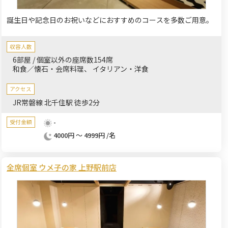
誕生日や記念日のお祝いなどにおすすめのコースを多数ご用意。
収容人数
6部屋 / 個室以外の座席数154席
和食／懐石・会席料理
イタリアン・洋食
アクセス
JR常磐線 北千住駅 徒歩2分
-
受付金額
4000円 ～ 4999円 /名
全席個室 ウメ子の家 上野駅前店