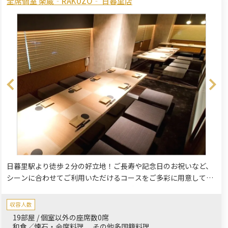
全席個室 楽蔵‐RAKUZO‐ 日暮里店
日暮里駅より徒歩２分の好立地！ご長寿や記念日のお祝いなど、
シーンに合わせてご利用いただけるコースをご多彩に用意してお
ります。旬の食材を使った楽蔵自慢の料理とお酒をゆったりと。
落ち着いたプライベートな個室空間で周りを気にすることなくご
収容人数
ゆるりとお過ごしください。
19部屋 / 個室以外の座席数0席
和食／懐石・会席料理
その他多国籍料理