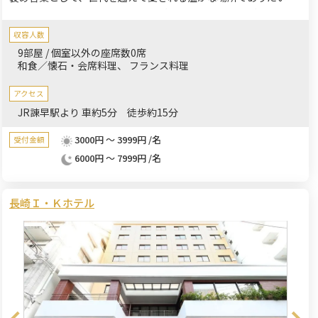
願っています。初めてのデートやご家族の還暦祝い、ご法要な
ど、この街で数々の大切な物語を紡いできました。ホテルグラン
収容人数
ドパレス諫早のレストラン『プルニエ』では、旬の恵みを活かし
9部屋 / 個室以外の座席数0席
た洋風会席やフレンチフルコースを、ゆとりとくつろぎの空間で
和食／懐石・会席料理
フランス料理
ご堪能いただけます。ご家族のお祝いや記念日、接待にも最適な
個室をご用意し、お客様の特別な瞬間を心を込めておもてなしい
アクセス
たします。お気軽なランチからメモリアルなディナーまで、上質
JR諌早駅より 車約5分 徒歩約15分
なホテルレストランの真髄をご体験ください。
3000円 ～ 3999円 /名
受付金額
6000円 ～ 7999円 /名
長崎Ｉ・Ｋホテル