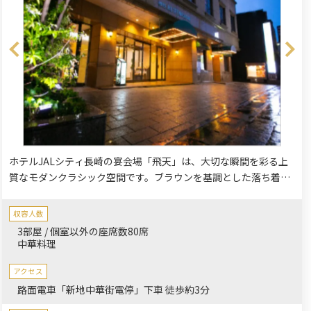
ホテルJALシティ長崎の宴会場「飛天」は、大切な瞬間を彩る上
質なモダンクラシック空間です。ブラウンを基調とした落ち着い
た雰囲気で、「どこに居ても心地いい」をコンセプトにしていま
す。
収容人数
3部屋 / 個室以外の座席数80席
中華料理
アクセス
路面電車「新地中華街電停」下車 徒歩約3分