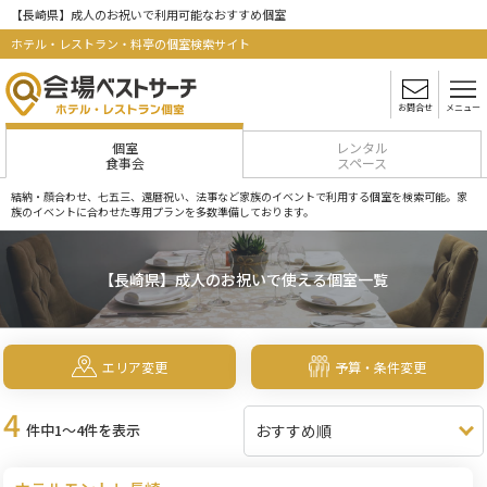
【長崎県】成人のお祝いで利用可能なおすすめ個室
ホテル・レストラン・料亭の個室検索サイト
お問合せ
メニュー
個室
レンタル
食事会
スペース
結納・顔合わせ、七五三、還暦祝い、法事など家族のイベントで利用する個室を検索可能。家
族のイベントに合わせた専用プランを多数準備しております。
【長崎県】成人のお祝いで使える個室一覧
エリア変更
予算・条件変更
4
件中1～4件を表示