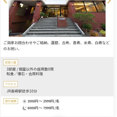
ご両家お顔合わせやご結納、還暦、古希、喜寿、米寿、白寿など
のお祝い、
収容人数
3部屋 / 個室以外の座席数0席
和食／懐石・会席料理
アクセス
JR長崎駅徒歩10分
2000円 ～ 2999円 /名
受付金額
6000円 ～ 7999円 /名