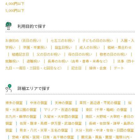
4,000円以下
5,000円以下
利用目的で探す
お食初め（百日の祝い）
七五三のお祝い
子どもの日のお祝い
入園・入
学祝い
卒園・卒業祝い
誕生日祝い
成人のお祝い
結納・顔合わせ
結婚記念日
父の日のお祝い
母の日のお祝い
敬老の日のお祝い
就職祝い
退職祝い
長寿のお祝い（古希・喜寿・米寿など）
法事（四十
九日・一周忌・三回忌・七回忌など）
記念日
接待・会食
デート
詳細エリアで探す
博多の個室
中洲の個室
天神の個室
薬院・渡辺通・平尾の個室
桜
坂・大濠公園の個室
マリノア・百道の個室
東区（千早・箱崎）の個室
北九州・飯塚の個室
久留米・大牟田の個室
南区・大野城・大宰府・春日の
個室
佐賀・唐津・鳥栖・伊万里・武雄の個室
長崎・佐世保・諫早・島原の
個室
熊本・八代・天草・玉名の個室
大分・別府・中津・佐伯・日田の個室
宮崎・都城・延岡・日南・高千穂の個室
鹿児島・霧島・鹿屋・薩摩川内・