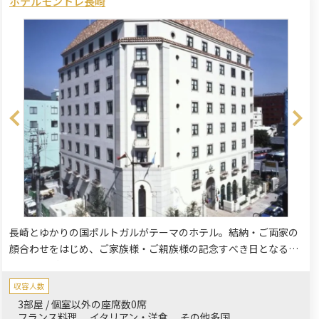
ホテルモントレ長崎
長崎とゆかりの国ポルトガルがテーマのホテル。結納・ご両家の
顔合わせをはじめ、ご家族様・ご親族様の記念すべき日となるよ
う個室でごゆっくりお寛ぎいただけます。他にも還暦・古希など
の長寿のお祝い、お子さまの成長祝い、お誕生日祝い、卒業祝い
収容人数
でもぴったりです。
3部屋 / 個室以外の座席数0席
フランス料理
イタリアン・洋食
その他多国