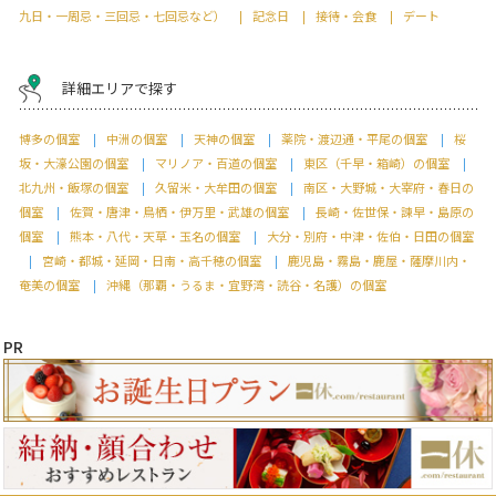
九日・一周忌・三回忌・七回忌など）
記念日
接待・会食
デート
詳細エリアで探す
博多の個室
中洲の個室
天神の個室
薬院・渡辺通・平尾の個室
桜
坂・大濠公園の個室
マリノア・百道の個室
東区（千早・箱崎）の個室
北九州・飯塚の個室
久留米・大牟田の個室
南区・大野城・大宰府・春日の
個室
佐賀・唐津・鳥栖・伊万里・武雄の個室
長崎・佐世保・諫早・島原の
個室
熊本・八代・天草・玉名の個室
大分・別府・中津・佐伯・日田の個室
宮崎・都城・延岡・日南・高千穂の個室
鹿児島・霧島・鹿屋・薩摩川内・
奄美の個室
沖縄（那覇・うるま・宜野湾・読谷・名護）の個室
PR