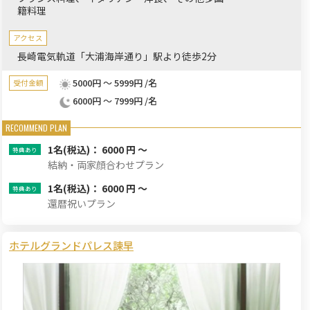
籍料理
アクセス
長崎電気軌道「大浦海岸通り」駅より徒歩2分
5000円 ～ 5999円 /名
受付金額
6000円 ～ 7999円 /名
1名
(税込)： 6000 円 ～
結納・両家顔合わせプラン
1名
(税込)： 6000 円 ～
還暦祝いプラン
ホテルグランドパレス諫早