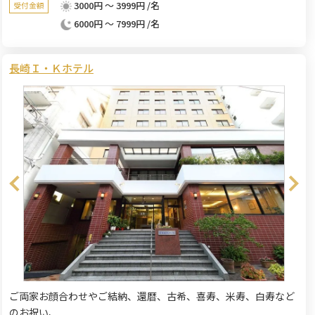
3000円 ～ 3999円 /名
受付金額
6000円 ～ 7999円 /名
長崎Ｉ・Ｋホテル
ご両家お顔合わせやご結納、還暦、古希、喜寿、米寿、白寿など
のお祝い、