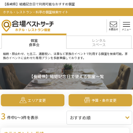
【長崎県】結婚記念日で利用可能なおすすめ個室
ホテル・レストラン・料亭の個室検索サイト
お問合せ
メニュー
個室
レンタル
食事会
スペース
結納・顔合わせ、七五三、還暦祝い、法事など家族のイベントで利用する個室を検索可能。家
族のイベントに合わせた専用プランを多数準備しております。
【長崎県】結婚記念日で使える個室一覧
エリア変更
予算・条件変更
3
件中1～3件を表示