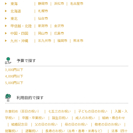
東海
静岡市
浜松市
名古屋市
北海道
札幌市
東北
仙台市
甲信越・北陸
新潟市
金沢市
中国・四国
岡山市
広島市
九州・沖縄
北九州市
福岡市
熊本市
予算で探す
3,000円以下
4,000円以下
5,000円以下
利用目的で探す
お食初め（百日の祝い）
七五三のお祝い
子どもの日のお祝い
入園・入
学祝い
卒園・卒業祝い
誕生日祝い
成人のお祝い
結納・顔合わせ
結婚記念日
父の日のお祝い
母の日のお祝い
敬老の日のお祝い
就職祝い
退職祝い
長寿のお祝い（古希・喜寿・米寿など）
法事（四十