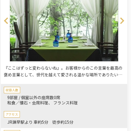
『ここはずっと変わらないね』。お客様からのこの言葉を最高の
褒め言葉として、世代を越えて愛される温かな場所でありたいと
願っています。初めてのデートやご家族の還暦祝い、ご法要な
ど、この街で数々の大切な物語を紡いできました。ホテルグラン
収容人数
ドパレス諫早のレストラン『プルニエ』では、旬の恵みを活かし
9部屋 / 個室以外の座席数0席
た洋風会席やフレンチフルコースを、ゆとりとくつろぎの空間で
和食／懐石・会席料理
フランス料理
ご堪能いただけます。ご家族のお祝いや記念日、接待にも最適な
個室をご用意し、お客様の特別な瞬間を心を込めておもてなしい
アクセス
たします。お気軽なランチからメモリアルなディナーまで、上質
JR諌早駅より 車約5分 徒歩約15分
なホテルレストランの真髄をご体験ください。