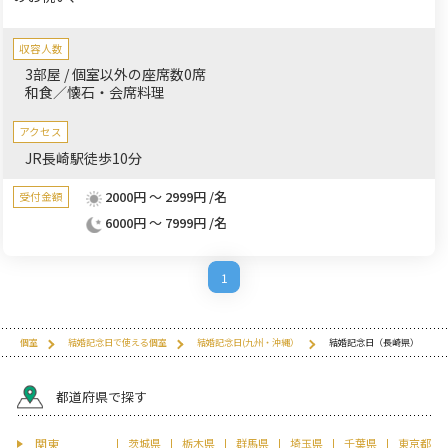
収容人数
3部屋 / 個室以外の座席数0席
和食／懐石・会席料理
アクセス
JR長崎駅徒歩10分
2000円 ～ 2999円 /名
受付金額
6000円 ～ 7999円 /名
1
個室
結婚記念日で使える個室
結婚記念日(九州・沖縄）
結婚記念日（長崎県）
都道府県で探す
関東
茨城県
栃木県
群馬県
埼玉県
千葉県
東京都