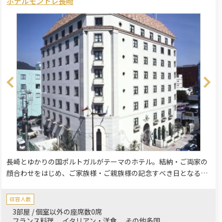
ホテルモントレ長崎
長崎とゆかりの国ポルトガルがテーマのホテル。結納・ご両家の
顔合わせをはじめ、ご家族様・ご親族様の記念すべき日となるよ
う個室でごゆっくりお寛ぎいただけます。他にも還暦・古希など
の長寿のお祝い、お子さまの成長祝い、お誕生日祝い、卒業祝い
収容人数
でもぴったりです。
3部屋 / 個室以外の座席数0席
フランス料理
イタリアン・洋食
その他多国