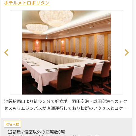
ホテルメトロポリタン
池袋駅西口より徒歩３分で好立地。羽田空港・成田空港へのアク
セスもリムジンバスが直通運行しており抜群のアクセスとロケー
ションです。少人数でのご会食やご家族の集い、ご結納・両家顔
合わせなどにもお応えする会場・料理・演出とサービスで大切な
収容人数
お時間をサポートいたします。
12部屋 / 個室以外の座席数0席