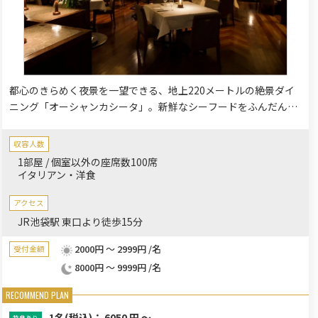
都心のきらめく夜景を一望できる、地上220メートルの絶景ダイ
ニング「オーシャンカシータ」。新鮮なシーフードをふんだんに
使った本格イタリアンは、五感で味わう至福の体験をお約束しま
す。ご家族での誕生日や記念日のお祝い、大切な方との接待・会
収容人数
食など、特別な食事会にふさわしい空間とサービスをご提供。
1部屋 / 個室以外の座席数100席
「選べるパーティープラン」で、シーンやゲストに合わせた最適
イタリアン・洋食
な内容をお選びいただけます。季節ごとに開催される「フレッシ
ュシーフードフェア」や「神山しいたけフェア」など、旬の食材
アクセス
を活かした期間限定メニューも魅力です。お子様連れのお客様も
JR池袋駅 東口より徒歩15分
歓迎しており、専用スペース「ザ・ドーム」で安心してお過ごし
2000円 ～ 2999円 /名
受付金額
いただけます。記憶に残る美食体験と絶景を「オーシャンカシー
8000円 ～ 9999円 /名
タ」でどうぞ。
1名
(税込)： 6050 円 ～