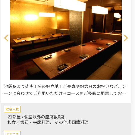
池袋駅より徒歩１分の好立地！ご長寿や記念日のお祝いなど、シ
ーンに合わせてご利用いただけるコースをご多彩に用意しており
ます。旬の食材を使った楽蔵自慢の料理とお酒をゆったりと。落
ち着いたプライベートな個室空間で周りを気にすることなくごゆ
収容人数
るりとお過ごしください。
21部屋 / 個室以外の座席数0席
和食／懐石・会席料理
その他多国籍料理
アクセス