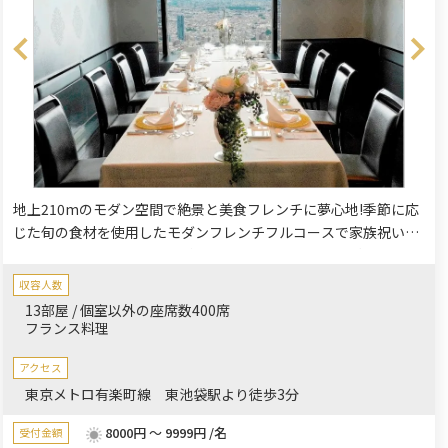
地上210mのモダン空間で絶景と美食フレンチに夢心地!季節に応
じた旬の食材を使用したモダンフレンチフルコースで家族祝いを
盛り上げます。心を込めた料理とおもてなしをどうぞご堪能下さ
い。誕生日や記念日はもちろん、個室も完備なので大切な方との
収容人数
お食事やご家族での会食を「天空のレストラン」でお楽しみくだ
13部屋 / 個室以外の座席数400席
さい。
フランス料理
アクセス
東京メトロ有楽町線 東池袋駅より徒歩3分
8000円 ～ 9999円 /名
受付金額