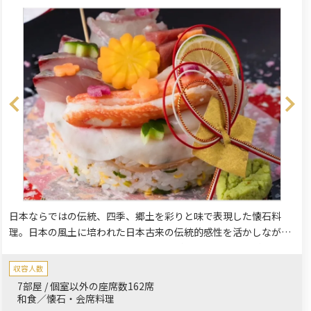
日本ならではの伝統、四季、郷土を彩りと味で表現した懐石料
理。日本の風土に培われた日本古来の伝統的感性を活かしなが
ら、今風の視点で和を表現し創造した料理人渾身の日本料理で
す。すべての個室から高層階の眺望が楽しめ、東京を一望できま
収容人数
す。時に雲よりも高い位置から望む景色は必見。ソーシャルディ
7部屋 / 個室以外の座席数162席
スタンスを守った広めの個室で安全・安心の食空間をご提供いた
和食／懐石・会席料理