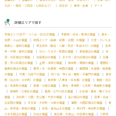
九日・一周忌・三回忌・七回忌など）
記念日
接待・会食
デート
詳細エリアで探す
茨城エリア(水戸・つくば・日立)の個室
宇都宮・日光・那須の個室
栃木・
佐野・小山の個室
群馬エリア（高崎・前橋・太田）の個室
大宮・さいたま
新都心・浦和の個室
埼玉郊外（越谷・川越・所沢・熊谷ほか）の個室
吉祥
寺・中野・調布の個室
立川・八王子・町田の個室
新宿周辺の個室
赤
羽・北区周辺の個室
池袋周辺の個室
北千住・足立区周辺の個室
日暮
里・荒川区周辺の個室
上野・浅草の個室
錦糸町・両国の個室
墨田区・
葛飾区周辺の個室
御茶ノ水・秋葉原・神田の個室
飯田橋・水道橋・後楽園
の個室
竹橋・九段下の個室
四ツ谷・市ヶ谷・麹町・半蔵門の個室
東京
駅（丸の内・大手町）の個室
東京駅（八重洲・日本橋）の個室
銀座・日比
谷・有楽町の個室
新橋・汐留の個室
築地・茅場町・人形町・馬喰町の個室
東陽町・江東区の個室
葛西・江戸川区の個室
お台場・豊洲・勝どきの
個室
浜松町・三田・芝公園・竹芝の個室
品川周辺の個室
目黒・白金・
五反田の個室
天王洲・大井町・大森の個室
蒲田・大田区周辺の個室
青
山・表参道・原宿の個室
赤坂・溜池山王の個室
虎の門・神谷町の個室
六本木周辺の個室
渋谷の個室
恵比寿・代官山・中目黒の個室
三軒茶