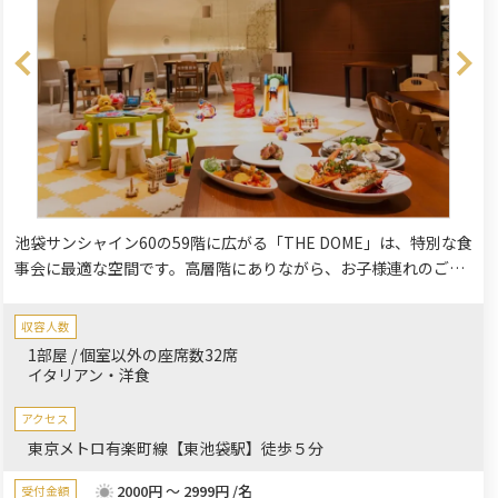
池袋サンシャイン60の59階に広がる「THE DOME」は、特別な食
事会に最適な空間です。高層階にありながら、お子様連れのご家
族も心ゆくまでお食事を楽しめるよう、安心のキッズスペースを
常設。ご家族でのお祝い事、誕生日、記念日、大切な接待や会食
収容人数
など、幅広いシーンに対応いたします。お子様には見た目も楽し
1部屋 / 個室以外の座席数32席
いキッズプレートを、大人の方には「オーシャンカシータ」の上
イタリアン・洋食
質な料理をご堪能いただけます。最大30名様まで利用できるパー
ティスペースは、立食・着席どちらのスタイルにも柔軟に対応。
アクセス
思い出に残る素敵なひとときを「THE DOME」でお過ごしくださ
東京メトロ有楽町線【東池袋駅】徒歩５分
い。
2000円 ～ 2999円 /名
受付金額