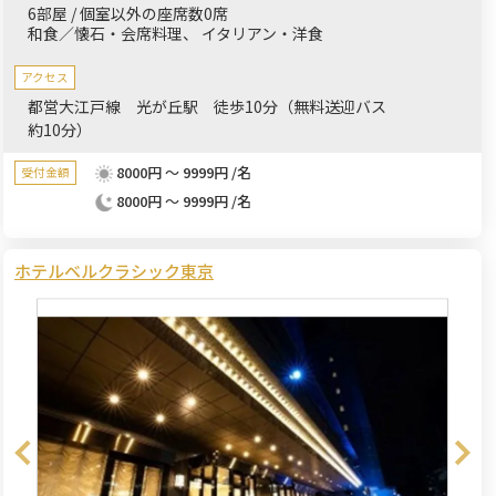
合わせください。
6部屋 / 個室以外の座席数0席
和食／懐石・会席料理
イタリアン・洋食
アクセス
都営大江戸線 光が丘駅 徒歩10分（無料送迎バス
約10分）
8000円 ～ 9999円 /名
受付金額
8000円 ～ 9999円 /名
ホテルベルクラシック東京