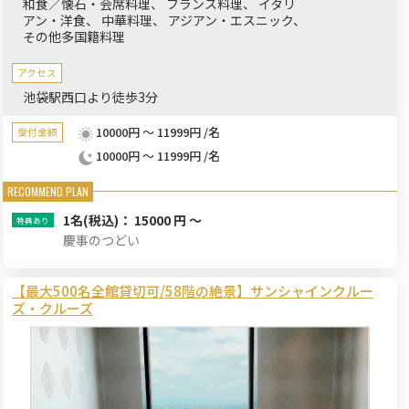
和食／懐石・会席料理
フランス料理
イタリ
アン・洋食
中華料理
アジアン・エスニック
その他多国籍料理
アクセス
池袋駅西口より徒歩3分
10000円 ～ 11999円 /名
受付金額
10000円 ～ 11999円 /名
1名
(税込)： 15000 円 ～
慶事のつどい
【最大500名全館貸切可/58階の絶景】サンシャインクルー
ズ・クルーズ