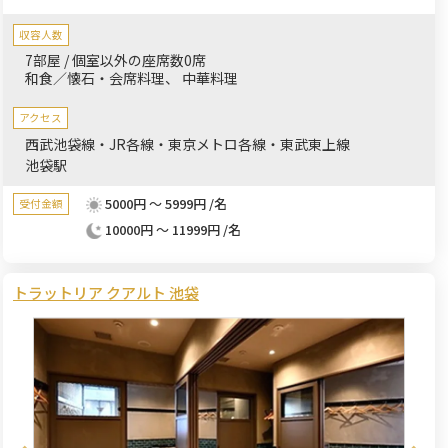
室・貸切空間が、企業様の記念式典や懇親会、同窓会など大切な
集まりを成功へ導きます。
収容人数
7部屋 / 個室以外の座席数0席
和食／懐石・会席料理
中華料理
アクセス
西武池袋線・JR各線・東京メトロ各線・東武東上線
池袋駅
5000円 ～ 5999円 /名
受付金額
10000円 ～ 11999円 /名
トラットリア クアルト 池袋