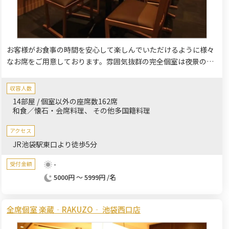
お客様がお食事の時間を安心して楽しんでいただけるように様々
なお席をご用意しております。雰囲気抜群の完全個室は夜景の見
える窓際個室や広々としたソファー席もあるので、ご家族や大切
な方とゆったりお過ごしいただけます。
収容人数
14部屋 / 個室以外の座席数162席
和食／懐石・会席料理
その他多国籍料理
アクセス
JR池袋駅東口より徒歩5分
-
受付金額
5000円 ～ 5999円 /名
全席個室 楽蔵‐RAKUZO‐ 池袋西口店