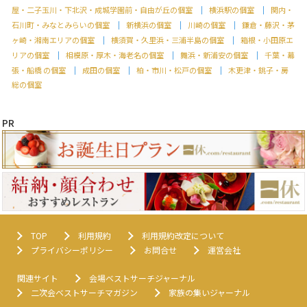
屋・二子玉川・下北沢・成城学園前・自由が丘の個室
横浜駅の個室
関内・
石川町・みなとみらいの個室
新横浜の個室
川崎の個室
鎌倉・藤沢・茅
ヶ崎・湘南エリアの個室
横須賀・久里浜・三浦半島の個室
箱根・小田原エ
リアの個室
相模原・厚木・海老名の個室
舞浜・新浦安の個室
千葉・幕
張・船橋 の個室
成田の個室
柏・市川・松戸の個室
木更津・銚子・房
総の個室
PR
TOP
利用規約
利用規約改定について
プライバシーポリシー
お問合せ
運営会社
関連サイト
会場ベストサーチジャーナル
二次会ベストサーチマガジン
家族の集いジャーナル