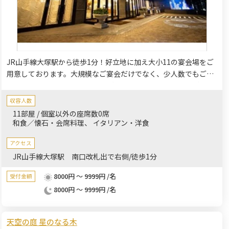
JR山手線大塚駅から徒歩1分！好立地に加え大小11の宴会場をご
用意しております。大規模なご宴会だけでなく、少人数でもご利
用いただける小宴会場・個室もご用意しておりますので、ご家
族・ご親族様の集いでもお寛ぎいただけます。ホテルならではの
収容人数
贅沢な空間、最高級のおもてなし、上質なサービスを是非一度ご
11部屋 / 個室以外の座席数0席
体験してみてください。
和食／懐石・会席料理
イタリアン・洋食
アクセス
JR山手線大塚駅 南口改札出で右側/徒歩1分
8000円 ～ 9999円 /名
受付金額
8000円 ～ 9999円 /名
天空の庭 星のなる木