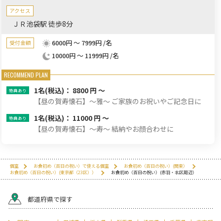
します。
アクセス
ＪＲ池袋駅 徒歩8分
6000円 ～ 7999円 /名
受付金額
10000円 ～ 11999円 /名
1名
(税込)： 8800 円 ～
【昼の賀寿懐石】～雅～ ご家族のお祝いやご記念日に
1名
(税込)： 11000 円 ～
【昼の賀寿懐石】～寿～ 結納やお顔合わせに
個室
お食初め（百日の祝い）で使える個室
お食初め（百日の祝い）(関東）
お食初め（百日の祝い）(東京都（23区））
お食初め（百日の祝い）(赤羽・北区周辺）
都道府県で探す