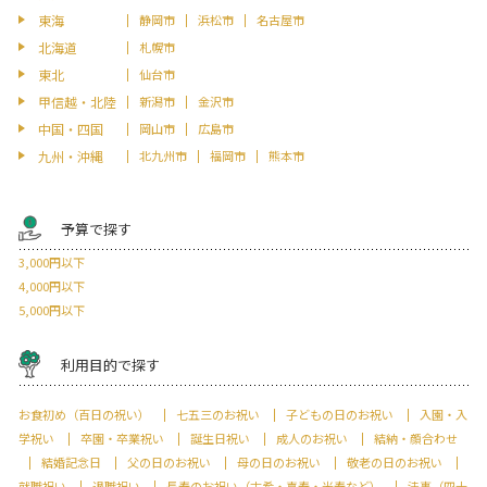
東海
静岡市
浜松市
名古屋市
北海道
札幌市
東北
仙台市
甲信越・北陸
新潟市
金沢市
中国・四国
岡山市
広島市
九州・沖縄
北九州市
福岡市
熊本市
予算で探す
3,000円以下
4,000円以下
5,000円以下
利用目的で探す
お食初め（百日の祝い）
七五三のお祝い
子どもの日のお祝い
入園・入
学祝い
卒園・卒業祝い
誕生日祝い
成人のお祝い
結納・顔合わせ
結婚記念日
父の日のお祝い
母の日のお祝い
敬老の日のお祝い
就職祝い
退職祝い
長寿のお祝い（古希・喜寿・米寿など）
法事（四十