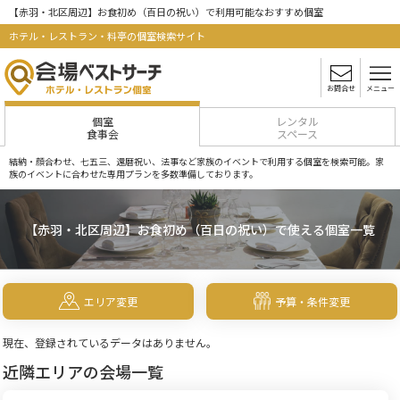
【赤羽・北区周辺】お食初め（百日の祝い）で利用可能なおすすめ個室
ホテル・レストラン・料亭の個室検索サイト
お問合せ
メニュー
個室
レンタル
食事会
スペース
結納・顔合わせ、七五三、還暦祝い、法事など家族のイベントで利用する個室を検索可能。家
族のイベントに合わせた専用プランを多数準備しております。
【赤羽・北区周辺】お食初め（百日の祝い）で使える個室一覧
エリア変更
予算・条件変更
現在、登録されているデータはありません。
近隣エリアの会場一覧