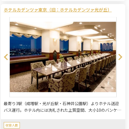
ホテルカデンツァ東京（旧：ホテルカデンツァ光が丘）
最寄り3駅（成増駅・光が丘駅・石神井公園駅）よりホテル送迎
バス運行。ホテル内には洗礼された上質空間、大小10のバンケッ
トルームがございます。ご家族様・ご親族様など大切な人との幸
せを分かち合うお時間をお過ごしいただけます。詳しくはお問い
収容人数