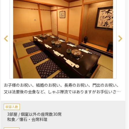
お子様のお祝い、結婚のお祝い、長寿のお祝い、門出のお祝い、
又は法要後の会食など、しゃぶ禅流ではありますがお手伝いさせ
ていただきます。慶事法事などご家族様がお寛ぎいただけるよう
に、2名様から30名様までのお座敷個室、テーブル席のお部屋を
収容人数
ご用意しております。
3部屋 / 個室以外の座席数30席
和食／懐石・会席料理