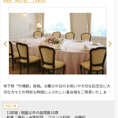
KKR HOTEL TOKYO
地下鉄「竹橋駅」直結。お慶びの日のお祝いや大切な記念日に大
切な方々との特別な時間にふさわしい宴会場をご用意いたしま
す。昼は緑豊かな皇居を、夜は東京のイルミネーションととも
に、ゆったりとお寛ぎいただけます。
収容人数
13部屋 / 個室以外の座席数10席
和食／懐石・会席料理
フランス料理
中華料