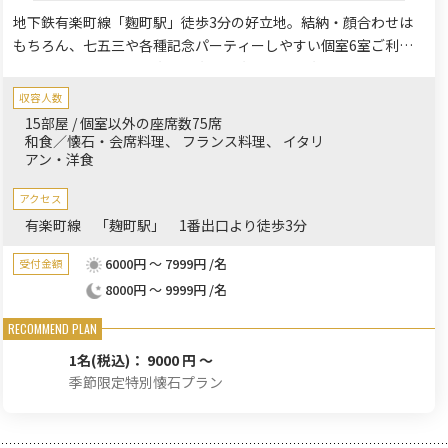
地下鉄有楽町線「麴町駅」徒歩3分の好立地。結納・顔合わせは
もちろん、七五三や各種記念パーティーしやすい個室6室ご利用
可能。還暦、古希、喜寿、傘寿、米寿などの長寿のお祝いプラン
などもご用意しています。
収容人数
15部屋 / 個室以外の座席数75席
和食／懐石・会席料理
フランス料理
イタリ
アン・洋食
アクセス
有楽町線 「麹町駅」 1番出口より徒歩3分
6000円 ～ 7999円 /名
受付金額
8000円 ～ 9999円 /名
1名
(税込)： 9000 円 ～
季節限定特別懐石プラン