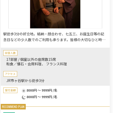
駅徒歩3分の好立地。結納・顔合わせ、七五三、お誕生日等の記
念日などの少人数でのご利用も承ります。皆様の大切なひと時を
真心を込めてお手伝いいたします。
収容人数
17部屋 / 個室以外の座席数15席
和食／懐石・会席料理
フランス料理
アクセス
JR市ヶ谷駅から徒歩3分
8000円 ～ 9999円 /名
受付金額
8000円 ～ 9999円 /名