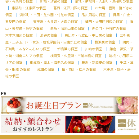
谷・有楽町の個室
新橋・汐留の個室
築地・茅場町・人形町・馬喰町の個室
東陽町・江東区の個室
葛西・江戸川区の個室
お台場・豊洲・勝どきの
個室
浜松町・三田・芝公園・竹芝の個室
品川周辺の個室
目黒・白金・
五反田の個室
天王洲・大井町・大森の個室
蒲田・大田区周辺の個室
青
山・表参道・原宿の個室
赤坂・溜池山王の個室
虎の門・神谷町の個室
六本木周辺の個室
渋谷の個室
恵比寿・代官山・中目黒の個室
三軒茶
屋・二子玉川・下北沢・成城学園前・自由が丘の個室
横浜駅の個室
関内・
石川町・みなとみらいの個室
新横浜の個室
川崎の個室
鎌倉・藤沢・茅
ヶ崎・湘南エリアの個室
横須賀・久里浜・三浦半島の個室
箱根・小田原エ
リアの個室
相模原・厚木・海老名の個室
舞浜・新浦安の個室
千葉・幕
張・船橋 の個室
成田の個室
柏・市川・松戸の個室
木更津・銚子・房
総の個室
PR