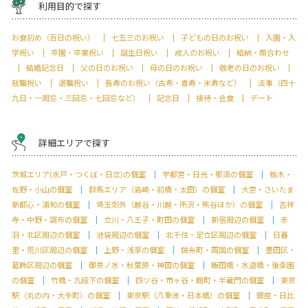
利用目的で探す
お食初め（百日の祝い）
七五三のお祝い
子どもの日のお祝い
入園・入
学祝い
卒園・卒業祝い
誕生日祝い
成人のお祝い
結納・顔合わせ
結婚記念日
父の日のお祝い
母の日のお祝い
敬老の日のお祝い
就職祝い
退職祝い
長寿のお祝い（古希・喜寿・米寿など）
法事（四十
九日・一周忌・三回忌・七回忌など）
記念日
接待・会食
デート
詳細エリアで探す
茨城エリア(水戸・つくば・日立)の個室
宇都宮・日光・那須の個室
栃木・
佐野・小山の個室
群馬エリア（高崎・前橋・太田）の個室
大宮・さいたま
新都心・浦和の個室
埼玉郊外（越谷・川越・所沢・熊谷ほか）の個室
吉祥
寺・中野・調布の個室
立川・八王子・町田の個室
新宿周辺の個室
赤
羽・北区周辺の個室
池袋周辺の個室
北千住・足立区周辺の個室
日暮
里・荒川区周辺の個室
上野・浅草の個室
錦糸町・両国の個室
墨田区・
葛飾区周辺の個室
御茶ノ水・秋葉原・神田の個室
飯田橋・水道橋・後楽園
の個室
竹橋・九段下の個室
四ツ谷・市ヶ谷・麹町・半蔵門の個室
東京
駅（丸の内・大手町）の個室
東京駅（八重洲・日本橋）の個室
銀座・日比