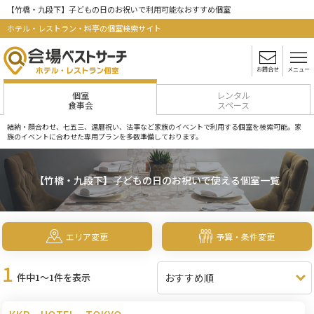
【竹橋・九段下】子どもの日のお祝いで利用可能なおすすめ個室
ホテル・レストラン・料亭の個室検索サイト
お問合せ
メニュー
個室
レンタル
食事会
スペース
結納・顔合わせ、七五三、還暦祝い、法事など家族のイベントで利用する個室を検索可能。家
族のイベントに合わせた専用プランを多数準備しております。
【竹橋・九段下】子どもの日のお祝いで使える個室一覧
エリア変更
予算・条件変更
1
件中1～1件を表示