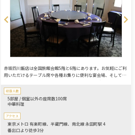
赤坂四川飯店は全国旅館会館5階と6階にあります。お気軽にご利
用いただけるテーブル席や各種お集りに便利な宴会場、そしてグ
ループ貸切りでご利用いただける個室など、さまざまな食空間を
ご用意してみなさまのご利用をお待ち申し上げております。
収容人数
5部屋 / 個室以外の座席数100席
中華料理
アクセス
東京メトロ 有楽町線、半蔵門線、南北線 永田町駅 4
番出口より徒歩3分