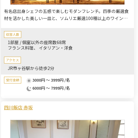
有名店出身シェフの五感で楽しむモダンフレンチ。四季の厳選食
材を活かした美しい一皿と、ソムリエ厳選100種以上のワインで
最高のマリアージュを。貸切はプロジェクター・マイク無料、サ
ービス料不要。前日まで人数変更可、請求書払い対応。経験豊富
収容人数
なコンシェルジュが二次会や法人パーティーを全面サポート。
1部屋 / 個室以外の座席数68席
フランス料理
イタリアン・洋食
アクセス
JR市ヶ谷駅から徒歩2分
3000円 ～ 3999円 /名
受付金額
6000円 ～ 7999円 /名
四川飯店 赤坂